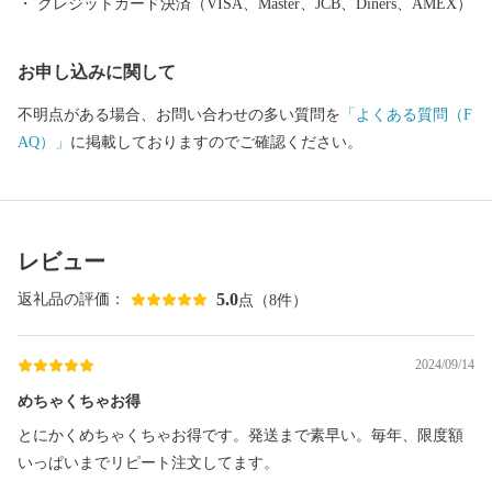
クレジットカード決済（VISA、Master、JCB、Diners、AMEX）
を魅了し続けています。 「MADE IN 都城」、つまり「都城産」
にこだわっています！
お申し込みに関して
不明点がある場合、お問い合わせの多い質問を
「よくある質問（F
AQ）」
に掲載しておりますのでご確認ください。
レビュー
5.0
返礼品の評価：
点（8件）
2024/09/14
めちゃくちゃお得
とにかくめちゃくちゃお得です。発送まで素早い。毎年、限度額
いっぱいまでリピート注文してます。