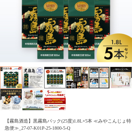
【霧島酒造】黒霧島パック(25度)1.8L×5本 ≪みやこんじょ特
急便≫_27-07-K01P-25-1800-5-Q