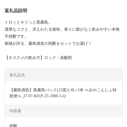
返礼品説明
トロッとキリっと黒霧島。
濃厚なコクと、冴えわたる後味。香りに癖がなく飲みやすい本格
芋焼酎です。
都城が誇る、霧島酒造の焼酎をセットでお届け！
【オススメの飲み方】ロック・炭酸割
返礼品名
【霧島酒造】黒霧島パック(25度)1.8L×5本 ≪みやこんじょ特
急便≫_27-07-K01P-25-1800-5-Q
内容量
焼酎