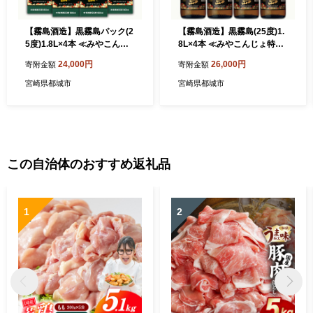
【霧島酒造】黒霧島パック(2
【霧島酒造】黒霧島(25度)1.
5度)1.8L×4本 ≪みやこんじ
8L×4本 ≪みやこんじょ特急
ょ特急便≫_24-07-K01P-25-
便≫_26-07-K01-25-1800-4-
24,000円
26,000円
寄附金額
寄附金額
1800-4-Q
Q
宮崎県都城市
宮崎県都城市
この自治体のおすすめ返礼品
1
2