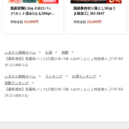
国産若鶏5.1kg 小分けパッ
国産豚肉切り落とし5Kg(う
ク!カット済み!(もも300g×5
ま味加工)_MJ-3647
P・むね300g×12P)_MJE-33
15,500円
15,000円
寄附金額
寄附金額
-007-N5100g
ふるさと納税ホーム
お酒
焼酎
【霧島酒造】黒霧島パック(25度)1.8L×5本 ≪みやこんじょ特急便≫_27-07-K0
1P-25-1800-5-Q
ふるさと納税ホーム
ランキング
お酒ランキング
焼酎ランキング
【霧島酒造】黒霧島パック(25度)1.8L×5本 ≪みやこんじょ特急便≫_27-07-K0
1P-25-1800-5-Q