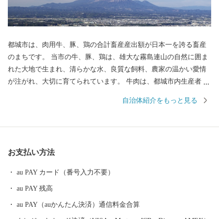
都城市は、肉用牛、豚、鶏の合計畜産産出額が日本一を誇る畜産
のまちです。 当市の牛、豚、鶏は、雄大な霧島連山の自然に囲ま
れた大地で生まれ、清らかな水、良質な飼料、農家の温かい愛情
が注がれ、大切に育てられています。 牛肉は、都城市内生産者の
努力のもと、きめ細やかな霜降りと色艶の良い柔らかい肉質が特
自治体紹介をもっと見る
徴です。 5年に一度和牛の日本一を決める「第12回全国和牛能力
共進会」(R4年10月)において、都城産の宮崎牛が最高賞である内
閣総理大臣賞を4回連続受賞いたしました。 豚肉は、養豚農家
各々が厳選した穀物に酵母、乳酸菌などを加えた飼料を与え、良
お支払い方法
質な肉質が特徴で多くのブランド豚が確立されています。 鶏肉
は、それぞれの銘柄に合わせて独自の飼料や飼育方法で生産され
au PAY カード（番号入力不要）
ています。 日本一の出荷額を誇る焼酎は、霧島山麓で育つサツマ
au PAY 残高
イモや地下深くからくみ上げられた清らかな水などを原料に作ら
れ、全国の愛飲家に愛されています。市内４つの蔵元が生み出
au PAY（auかんたん決済）通信料金合算
す、吟味を重ねた味わい深い個性的な焼酎は、たくさんの人たち