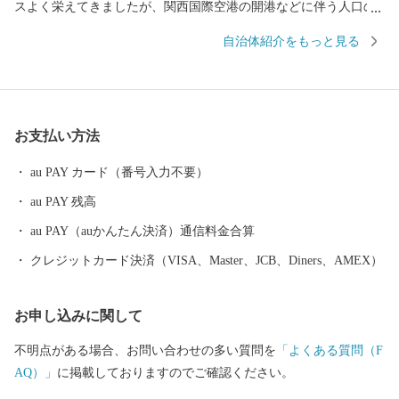
スよく栄えてきましたが、関西国際空港の開港などに伴う人口の
増加とともに、商業・サービス業が盛んになっています。 名前の
自治体紹介をもっと見る
由来は、中世以来の村名「佐野」に旧国名和泉を冠したもので、
伝承では「狭い原野」ということから「狭野」というようにな
り、それが転じて「佐野」とよばれるようになったといわれてい
ます。 昭和23年4月1日、佐野町の市制施行により泉佐野市（いず
お支払い方法
みさのし）が誕生し、昭和29年、南中通村、日根野村、長滝村、
上之郷村、大土村の5カ村が合併し、現在の市域が形成されていま
au PAY カード（番号入力不要）
す。 平成6年9月に開港した関空によるインパクトを最大限に活用
au PAY 残高
し、世界と日本を結ぶ玄関都市として、21世紀にふさわしい国際
都市をめざしてまちづくりに取り組んでいます。
au PAY（auかんたん決済）通信料金合算
クレジットカード決済（VISA、Master、JCB、Diners、AMEX）
お申し込みに関して
不明点がある場合、お問い合わせの多い質問を
「よくある質問（F
AQ）」
に掲載しておりますのでご確認ください。