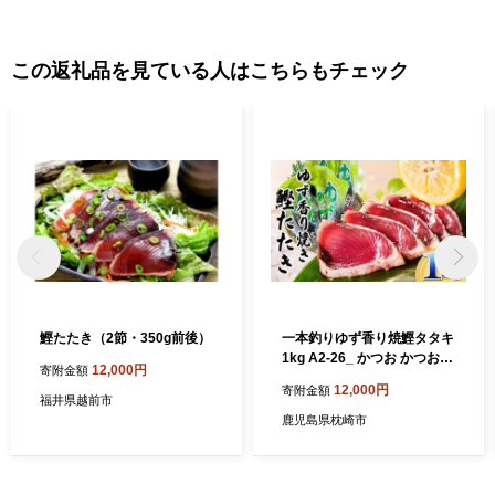
この返礼品を見ている人はこちらもチェック
鰹たたき（2節・350g前後）
一本釣りゆず香り焼鰹タタキ
1kg A2-26_ かつお かつおの
12,000円
寄附金額
たたき タタキ【1716042】
12,000円
寄附金額
福井県越前市
鹿児島県枕崎市