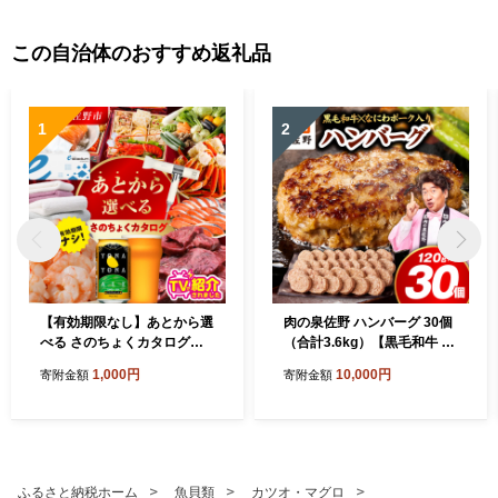
この自治体のおすすめ返礼品
1
2
【有効期限なし】あとから選
肉の泉佐野 ハンバーグ 30個
べる さのちょくカタログ
（合計3.6kg）【黒毛和牛 な
（寄附1,000円コース）【泉
にわポーク入り 120g×30個
1,000円
10,000円
寄附金額
寄附金額
佐野市 ふるさとギフト 4000
小分け 冷凍 ストック 人気 総
品以上 高評価 肉 ビール 海鮮
菜 はんばーぐ 訳あり 簡単調
野菜 定期便 タオル ティッシ
理 おかず お弁当】 CFX0115
ュ 後から カタログギフト あ
とからセレクト】 sn020
ふるさと納税ホーム
魚貝類
カツオ・マグロ