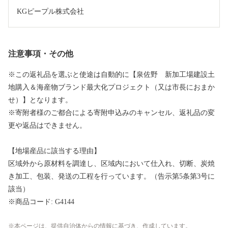
KGピープル株式会社
注意事項・その他
※この返礼品を選ぶと使途は自動的に【泉佐野 新加工場建設土
地購入＆海産物ブランド最大化プロジェクト（又は市長におまか
せ）】となります。
※寄附者様のご都合による寄附申込みのキャンセル、返礼品の変
更や返品はできません。
【地場産品に該当する理由】
区域外から原材料を調達し、区域内において仕入れ、切断、炭焼
き加工、包装、発送の工程を行っています。（告示第5条第3号に
該当）
※商品コード: G4144
本ページは、提供自治体からの情報に基づき、作成しています。