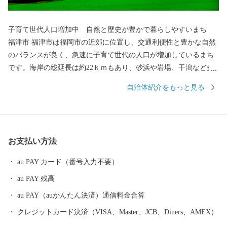
子育て世代人口増加中 自然と歴史が豊かで暮らしやすいまち
福津市 福津市は福岡市の近郊に位置し、交通利便性と豊かな自然
のバランスが良く、急速に子育て世代の人口が増加しているまち
です。海岸の総延長は約22ｋｍもあり、砂浜や岩場、干潟など多
様な海岸が一番の魅力です。世界文化遺産に登録された「神宿る
自治体紹介をもっと見る
島」宗像・沖ノ島と関連遺産群の一つである新原・奴山古墳群、
日本一の大しめ縄と「光の道」で有名な宮地嶽神社、映画にも
度々登場する津屋崎千軒など、歴史と伝統も福津の大切な財産で
す。 市では、多くの方に福津市の魅力を知っていただき、福津に
お支払い方法
行きたい、住みたい、住み続けたい、福津の地場産品などを買い
たい、食べたいと思っていただくことを目指して、まちづくりを
au PAY カード（番号入力不要）
進めています。 ふるさと納税を通じて、その魅力を少しでもお伝
au PAY 残高
えしたく、お礼の品をご準備しました。 皆様からいただいた寄附
金は、市に対する思い、寄附金に込めた願いを大切に、これから
au PAY（auかんたん決済）通信料金合算
の魅力あるまちづくりに大切に活用させていただきます。
クレジットカード決済（VISA、Master、JCB、Diners、AMEX）