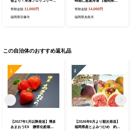
会より！冷凍ブロッコリー2
時期に急速冷凍 【福岡県糸
kg(1kg×2袋）【ほたるの
島産】 糸島市 / オーガニック
11,000円
14,000円
寄附金額
寄附金額
里】_HA0622
ナガミツファーム 野菜 [AGE
043]
福岡県宗像市
福岡県糸島市
この自治体のおすすめ返礼品
1
2
【2027年1月以降発送】博多
【2026年8月より順次発送】
あまおうEX 贈答化粧箱入2
福岡県産とよみつひめ 約3