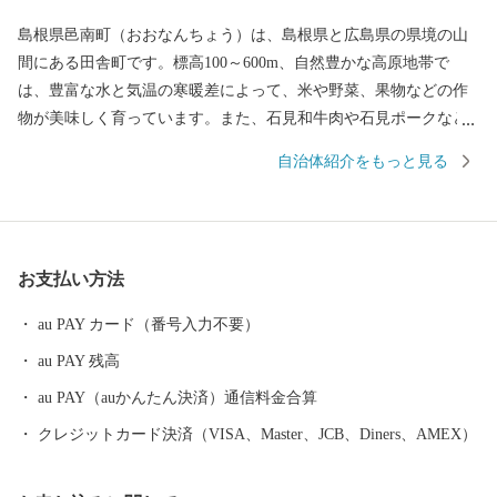
島根県邑南町（おおなんちょう）は、島根県と広島県の県境の山
間にある田舎町です。標高100～600m、自然豊かな高原地帯で
は、豊富な水と気温の寒暖差によって、米や野菜、果物などの作
物が美味しく育っています。また、石見和牛肉や石見ポークなど
のブランド肉、酪農、養鶏など畜産業も盛んな町です。 邑南町で
自治体紹介をもっと見る
はこれまで、ここでしか味わえない食や体験を「A級グルメ」と称
して、地域のブランドづくりを実践してきました。この取組は現
在、民間事業所が中心となって行われています。また、地域総が
かりで子育て環境の充実を図る「地域で子育て」と、子どもたち
お支払い方法
が自ら成長しようとする「子育ち」をサポートする「日本一の子
育て村」を目指す取組を推進しています。
au PAY カード（番号入力不要）
au PAY 残高
au PAY（auかんたん決済）通信料金合算
クレジットカード決済（VISA、Master、JCB、Diners、AMEX）