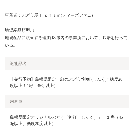
事業者：ぶどう屋Ｔ’ｓｆａｍ(ティーズファム)
地場産品類型: 1
地場産品に該当する理由:区域内の事業所において、栽培を行って
いる。
返礼品名
【先行予約】島根県限定！幻のぶどう“神紅(しんく)” 糖度20
度以上！1房（450g以上）
内容量
島根県限定オリジナルぶどう「神紅（しんく）」：１房（45
0g以上、糖度20度以上）