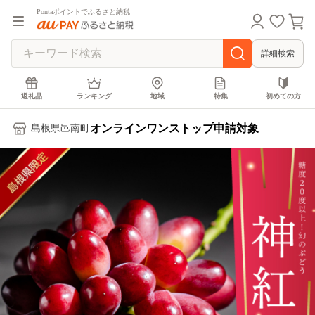
Pontaポイントでふるさと納税
詳細検索
返礼品
ランキング
地域
特集
初めての方
オンラインワンストップ申請対象
島根県邑南町