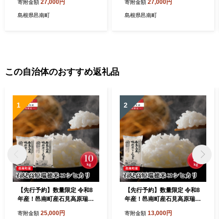
27,000円
27,000円
寄附金額
寄附金額
上、1房 500g以上の大房
島根県邑南町
島根県邑南町
この自治体のおすすめ返礼品
1
2
【先行予約】数量限定 令和8
【先行予約】数量限定 令和8
年産！邑南町産石見高原瑞穂
年産！邑南町産石見高原瑞穂
米10kg
米5kg
25,000円
13,000円
寄附金額
寄附金額