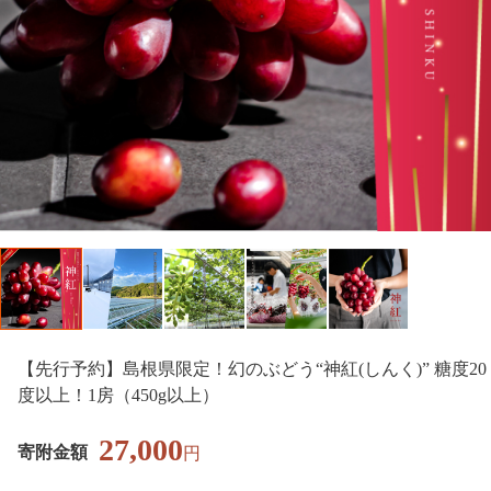
【先行予約】島根県限定！幻のぶどう“神紅(しんく)” 糖度20
度以上！1房（450g以上）
27,000
寄附金額
円