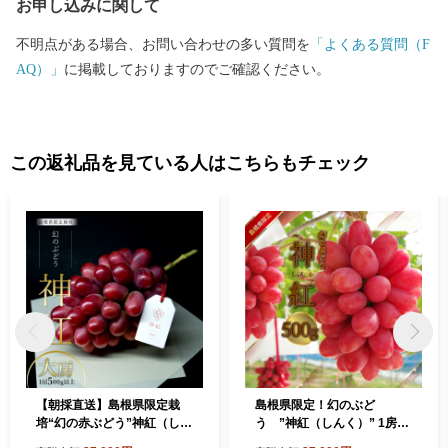
お申し込みに関して
不明点がある場合、お問い合わせの多い質問を
「よくある質問（F
AQ）」
に掲載しておりますのでご確認ください。
この返礼品を見ている人はこちらもチェック
【朝採直送】島根県限定栽
島根県限定！幻のぶど
培“幻の赤ぶどう”神紅（しん
う ”神紅（しんく）” 1房
く）” 園長厳選 糖度20度以
500ｇ