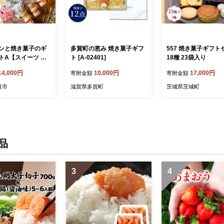
ンと焼き菓子のギ
多賀町の恵み 焼き菓子ギフ
557 焼き菓子ギフト
トA【スイーツ デ
ト [A-02401]
18種 23袋入り
菓子 プリン 広島
14,000円
10,000円
17,000円
寄附金額
寄附金額
尾道市】
道市
滋賀県多賀町
茨城県茨城町
品
3
4