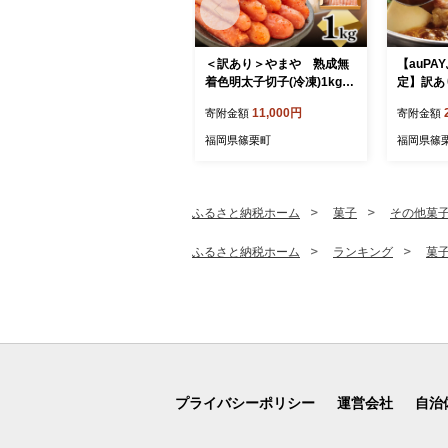
＜訳あり＞やまや 熟成無
【auP
着色明太子切子(冷凍)1kg
定】訳あ
篠栗町本社工場 AZ022
子700g
11,000円
寄附金額
寄附金額
6人前セッ
福岡県篠栗町
福岡県篠
ふるさと納税ホーム
菓子
その他菓
ふるさと納税ホーム
ランキング
菓
プライバシーポリシー
運営会社
自治