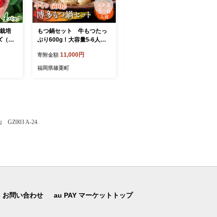
別栽培
もつ鍋セット 牛もつたっ
【大容量】もつ鍋セット
ズ（少
ぷり600g！大容量5-6人
牛もつたっぷり計1.8kg！
40g
前 博多もつ鍋やまや 国
博多もつ鍋やまや 国産牛
11,000円
33,000円
寄附金額
寄附金額
【2～4
産牛もつ 篠栗町本社 AZ
もつ 篠栗町本社 AZ041
 アフタ
039
福岡県篠栗町
福岡県篠栗町
産 送
 お祝
04
003 A-24.
お問い合わせ
au PAY マーケットトップ