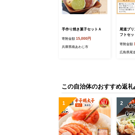
手作り焼き菓子セットＡ
尾道プリ
フトセッ
15,000円
寄附金額
ザート お
寄附金額
広島県 
兵庫県南あわじ市
広島県尾
この自治体のおすすめ返礼
1
2