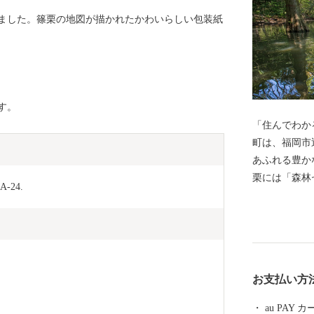
ました。篠栗の地図が描かれたかわいらしい包装紙
す。
「住んでわか
町は、福岡市
あふれる豊かな自
栗には「森林
-24.
ースでは、心
ヤマトの森で
ダの二又｣や
大和の森に、
め、たくさんの植物に
お支払い方
史を持つ篠栗
やってきます。 福岡市内まで車でおよそ20分
au PAY