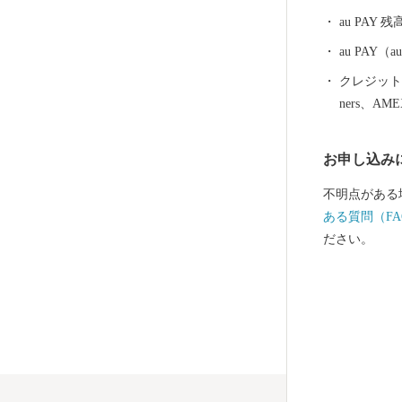
速利用時）、
au PAY 残
町です。
au PAY
クレジットカ
ners、AM
お申し込み
不明点がある
ある質問（FA
ださい。