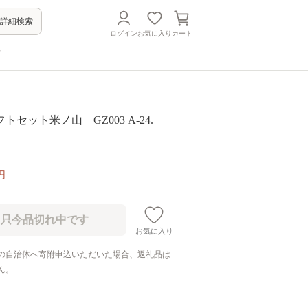
詳細検索
ログイン
お気に入り
カート
方
セット米ノ山 GZ003 A-24.
円
お気に入り
の自治体へ寄附申込いただいた場合、返礼品は
ん。