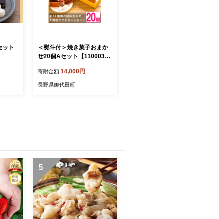
セット
＜熨斗付＞焼き菓子おまか
せ20個Aセット【110003
6】
14,000円
寄附金額
長野県御代田町
5
6