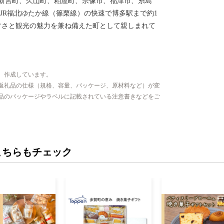
新宮町、久山町、粕屋町、宗像市、福津市、糸島
、JR福北ゆたか線（篠栗線）の快速で博多駅まで約1
すさと観光の魅力を兼ね備えた町として親しまれて
、作成しています。
返礼品の仕様（規格、容量、パッケージ、原材料など）が変
品のパッケージやラベルに記載されている注意書きなどをご
こちらもチェック