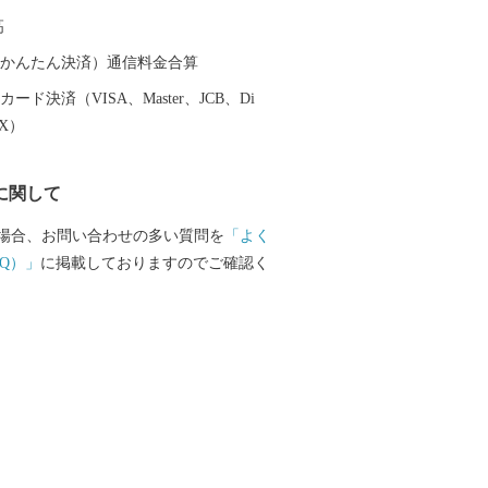
JRでおよそ20分と通勤・通学にも便利な
高
（auかんたん決済）通信料金合算
ード決済（VISA、Master、JCB、Di
EX）
に関して
場合、お問い合わせの多い質問を
「よく
Q）」
に掲載しておりますのでご確認く