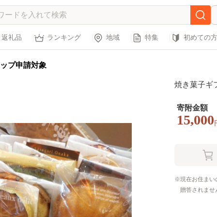
返礼品
ランキング
地域
特集
初めての
ップ申請対象
焼き菓子ギフト
寄附金額
15,000
現在お住まい
贈答されませ