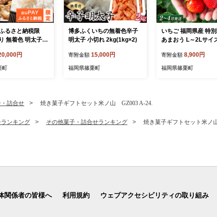
AYふるさと納税限
博多ふくいちの無着色辛子
いちご 福岡県産 特
り 無着色 明太子切
明太子 小切れ 2kg(1kg×2)
あまおう L～2Lサイ
＆もつ鍋(醤油味) 5?
し小ぶりサイズ）約11
20,000円
15,000円
8,900円
寄附金額
寄附金額
ト AZ090
（約285g×4パック）
月発送】 | 農園直送
栗町
福岡県篠栗町
福岡県篠栗町
ー保証 先行予約 福岡
料無料 ケーキ ギフト
い 限定 季節限定 UN0
子・詰合せ
焼き菓子ギフトセット米ノ山 GZ003 A-24.
子ランキング
その他菓子・詰合せランキング
焼き菓子ギフトセット米ノ山 GZ
体関係者の皆様へ
利用規約
ウェブアクセシビリティの取り組み