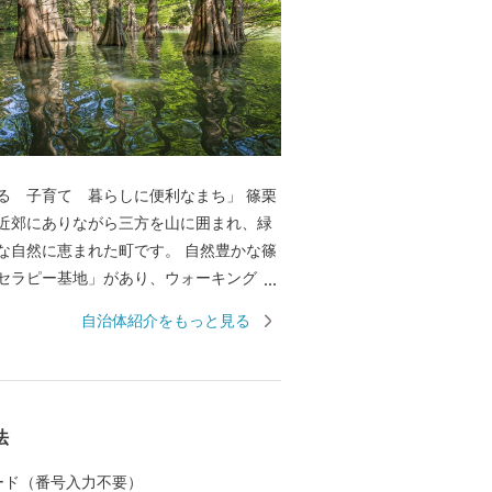
る 子育て 暮らしに便利なまち」 篠栗
近郊にありながら三方を山に囲まれ、緑
然に恵まれた町です。 自然豊かな篠
セラピー基地」があり、ウォーキングコ
身をリフレッシュすることができます。
自治体紹介をもっと見る
は、森の巨人たち100選に選ばれた｢トウ
｢大和の大杉｣などの巨樹・巨木が点在する
篠栗九大の森では、ラクウショウをはじ
出会えます。 また、180年の歴
法
四国霊場もあり、全国からお遍路さんが
（都市高
 カード（番号入力不要）