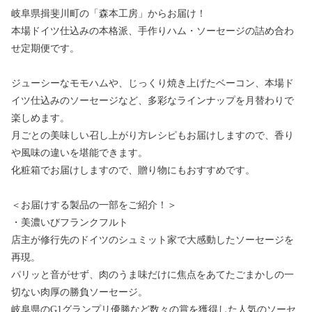
岐阜県揖斐川町の「森本工房」からお届け！
本場ドイツ仕込みの本格派、手作りハム・ソーセージの詰め合わ
せ定期便です。
ジューシーなモモハムや、じっくり焼き上げたベーコン、本場ド
イツ仕込みのソーセージなど、多彩なラインナップを月替わりで
楽しめます。
月ごとの美味しい召し上がり方レシピもお届けしますので、香り
や風味の違いを堪能できます。
化粧箱でお届けしますので、贈り物にもおすすめです。
＜お届けする製品の一部をご紹介！＞
・美濃いびフランクフルト
店主が修行先のドイツのシュミット家で大感動したソーセージを
再現。
パリッと音がせず、肉のうま味だけに焦点をあてたごまかしの一
切ない肉厚の勝負ソーセージ。
岐阜県のG1グランプリ優勝など数々の賞を獲得した人気のソーセ