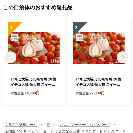
この自治体のおすすめ返礼品
1
2
いちご大福 ふわもち苺 10個
いちご大福 ふわもち苺 20個
イチゴ大福 苺大福 スイーツ
イチゴ大福 苺大福 スイーツ
もちもち 和菓子 菓子 いちご
もちもち 和菓子 菓子 いちご
14,000円
27,000円
寄附金額
寄附金額
イチゴ 苺 フルーツ大福 美濃
イチゴ 苺 フルーツ大福 美濃
娘 お取り寄せ みわ屋 送料無
娘 お取り寄せ みわ屋 送料無
料 岐阜県 揖斐川町
料 岐阜県 揖斐川町
ふるさと納税ホーム
肉
ハム・ソーセージ・ハンバーグ
定期便 12ヶ月 ハム ソーセージ くせになる 定期 スタンダード 12ヶ月 コース