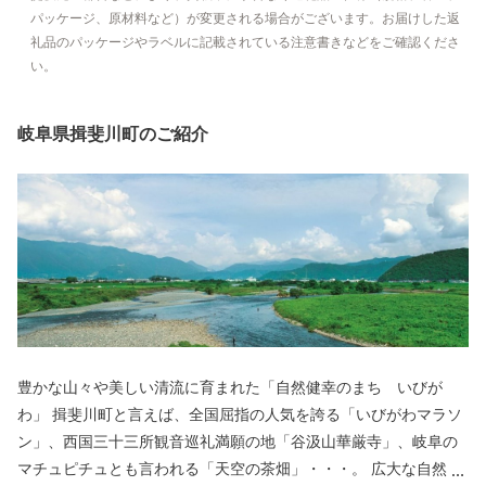
パッケージ、原材料など）が変更される場合がございます。お届けした返
礼品のパッケージやラベルに記載されている注意書きなどをご確認くださ
い。
岐阜県揖斐川町のご紹介
豊かな山々や美しい清流に育まれた「自然健幸のまち いびが
わ」 揖斐川町と言えば、全国屈指の人気を誇る「いびがわマラソ
ン」、西国三十三所観音巡礼満願の地「谷汲山華厳寺」、岐阜の
マチュピチュとも言われる「天空の茶畑」・・・。 広大な自然に