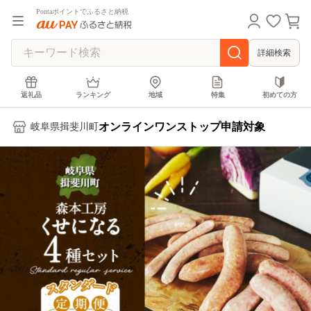
Pontaポイントでふるさと納税
詳細検索
返礼品
ランキング
地域
特集
初めての方
オンラインワンストップ申請対象
岐阜県揖斐川町