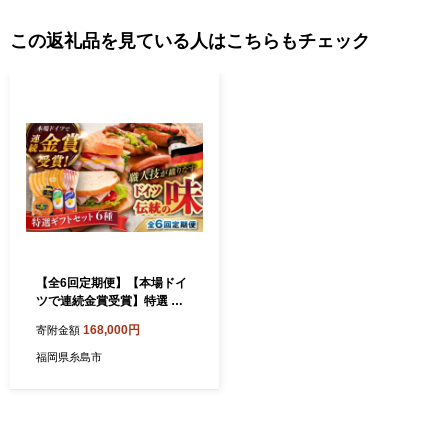
この返礼品を見ている人はこちらもチェック
【全6回定期便】【本場ドイ
ツで連続金賞受賞】特選 ギ
フト セット 6種 詰め合わせ
168,000円
寄附金額
（ ハム / ソーセージ / ウイン
ナー） 糸島市 / 糸島手造りハ
福岡県糸島市
ム [AAC026]