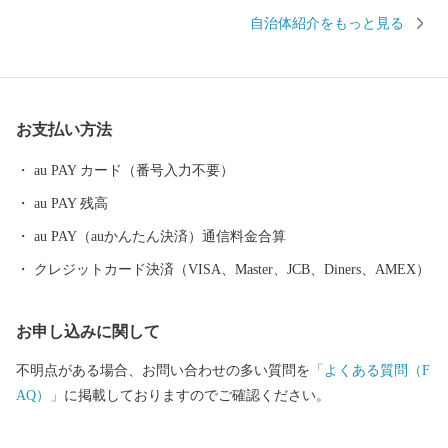
育まれ、歴史や文化が人々の生活に息づくまちで、一人ひとりが
自治体紹介をもっと見る
ともに支え合い知恵を出し合い、健康で幸せな暮らしを創りあげ
ています。 揖斐川町には、豊富な水や肥沃な大地の恵みを受け
た、おいしい米、茶、肉、魚、野菜など、自慢の特産品がいっぱ
いです。
お支払い方法
au PAY カード（番号入力不要）
au PAY 残高
au PAY（auかんたん決済）通信料金合算
クレジットカード決済（VISA、Master、JCB、Diners、AMEX）
お申し込みに関して
不明点がある場合、お問い合わせの多い質問を
「よくある質問（F
AQ）」
に掲載しておりますのでご確認ください。