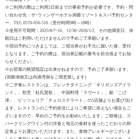
※ご利用の際はご利用2日前までの事前予約が必要です。予約・問
い合わせ先：ザ･ウィンザーホテル洞爺リゾート＆スパ予約センタ
ー TEL.0570-056-510（受付時間9時～18時）
※使用不可期間：2025/8/7~16、12/30~2026/1/2、その他満室日、休
館日はご利用いただけませんので予めご了承願います。
※宿泊予約につきましては、ご宿泊券がお手元に届いた後、受付
となります。ご予約の際は、宿泊券記載の番号を担当係までお知
らせください。
※お部屋の眺望指定は出来かねますので、予めご了承願います。
(洞爺湖側又は内浦湾側をご用意致します)
※ご夕食レストランは、フレンチダイニング「ギリガンズアイラ
ンド」、割烹「杜氏賛歌」、中国料理「ラヴート」、鮨「こげ
津」、ピッツェリア「チェロステラート」の5店舗よりお選び頂け
ます。レストランのご予約状況によりご希望に添えない場合もご
ざいますので、早めのご予約をお勧めいたします。ご朝食は、ス
パークリングワイン付の洋食と地元の食材を使ったこだわりの和
定食よりお選びいただけます。また、食物アレルギーがございま