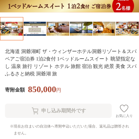
北海道 洞爺湖町 ザ・ウィンザーホテル洞爺リゾート＆スパ
ペアご宿泊券 1泊2食付 1ベッドルームスイート 眺望指定な
し 温泉 旅行 リゾート ホテル 旅館 宿泊 観光 絶景 美食 スパ
ふるさと納税 洞爺湖 旅
850,000
寄附金額
円
お気に入り
現在お住まいの自治体へ寄附申込いただいた場合、返礼品は贈答され
ません。