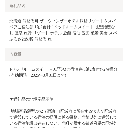
返礼品名
北海道 洞爺湖町 ザ・ウィンザーホテル洞爺リゾート＆スパ 
ペアご宿泊券 1泊2食付 1ベッドルームスイート 眺望指定な
し 温泉 旅行 リゾート ホテル 旅館 宿泊 観光 絶景 美食 スパ 
ふるさと納税 洞爺湖 旅
内容量
1ベッドルームスイート(91平米)ご宿泊券(1泊2食付)×2名様分
(有効期限：2026年3月31日まで)  
▼返礼品の地場産品基準
[地場産品類型7の2（宿泊）]区域内に所在する法人が区域内
で運営している宿泊の提供に係る役務。当館以外に運営して
いる宿泊施設は存在しない。当町が属する都道府県の区域外