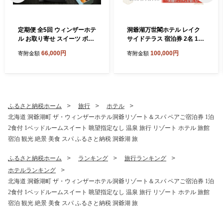
定期便 全5回 ウィンザーホテ
洞爺湖万世閣ホテル レイク
ル お取り寄せ スイーツ ボン
サイドテラス 宿泊券 2名 1泊
ボン ショコラ マカロン パウ
2日 90種ビュッフェを楽しむ
66,000円
100,000円
寄附金額
寄附金額
ンド ケーキ クッキー缶 おや
プラン 和洋室 温泉 プレミア
つ 洋菓子 製菓 食べ比べ 贈り
ム ビュッフェ 旅行 ホテル 宿
物 ギフト 送料無料 北海道 洞
泊 贅沢 高級 ペア 北海道 洞
爺湖町
爺湖町
ふるさと納税ホーム
旅行
ホテル
北海道 洞爺湖町 ザ・ウィンザーホテル洞爺リゾート＆スパ ペアご宿泊券 1泊
2食付 1ベッドルームスイート 眺望指定なし 温泉 旅行 リゾート ホテル 旅館
宿泊 観光 絶景 美食 スパ ふるさと納税 洞爺湖 旅
ふるさと納税ホーム
ランキング
旅行ランキング
ホテルランキング
北海道 洞爺湖町 ザ・ウィンザーホテル洞爺リゾート＆スパ ペアご宿泊券 1泊
2食付 1ベッドルームスイート 眺望指定なし 温泉 旅行 リゾート ホテル 旅館
宿泊 観光 絶景 美食 スパ ふるさと納税 洞爺湖 旅