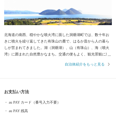
北海道の南西、穏やかな噴火湾に面した洞爺湖町では、数十年お
きに噴火を繰り返してきた有珠山の麓で、はるか昔から人の暮ら
しが営まれてきました。湖（洞爺湖）、山（有珠山）、海（噴火
湾）に囲まれた自然豊かなまち。交通の便もよく、観光景観に恵
まれていることから、北海道有数の観光地となっています。 そし
自治体紹介をもっと見る
て、火山が作り出した雄大な景観と、その特徴を巧みに生かして
収穫された農産物や海産物は、世界でもここにしかない「大地
（ジオ）の恵み」です。 食だけではない、温泉や文化でもジオパ
ークを体感できる、日本初の「ユネスコ世界ジオパーク」認定
お支払い方法
地・洞爺湖町から、「大地（ジオ）の恵み」をお届けします。
au PAY カード（番号入力不要）
au PAY 残高