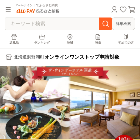
Pontaポイントでふるさと納税
詳細検索
返礼品
ランキング
地域
特集
初めての方
オンラインワンストップ申請対象
北海道洞爺湖町