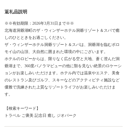
返礼品説明
※※有効期限：2026年3月31日まで※※
北海道洞爺湖町のザ・ウィンザーホテル洞爺リゾート＆スパで癒
しのひとときをお過ごしください。
ザ・ウィンザーホテル洞爺リゾート＆スパは、洞爺湖を臨むポロ
モイ山の山頂、大自然に囲まれた環境の中にございます。
ホテルのロビーからは、限りなく広がる空と大地、蒼く澄んだ洞
爺湖まで、360度パノラマビューの他に類を見ない絶景のロケーシ
ョンがお楽しみいただけます。ホテル内では温泉やエステ、美食
のレストラン及びゴルフ、スキーなどのアクティビティ施設など
優雅で洗練された上質なリゾートライフがお楽しみいただけま
す。
【検索キーワード】
トラベル ご褒美 記念日 癒し ジオパーク