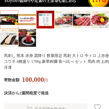
馬刺し 熊本 赤身 霜降り 数量限定 馬刺 大トロ 中トロ 上赤身
コウネ 4種盛り 1700g 豪華絢爛 食べ比べ セット 馬肉 肉 お肉
冷凍
100,000
寄附金額
円
決済から2週間程度で発送