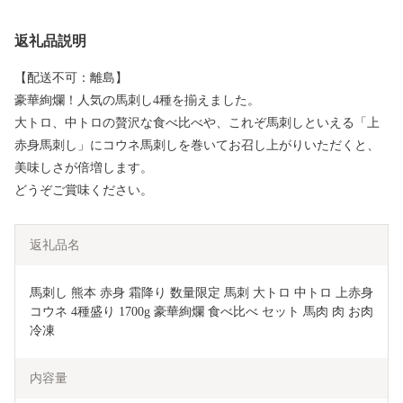
返礼品説明
【配送不可：離島】
豪華絢爛！人気の馬刺し4種を揃えました。
大トロ、中トロの贅沢な食べ比べや、これぞ馬刺しといえる「上
赤身馬刺し」にコウネ馬刺しを巻いてお召し上がりいただくと、
美味しさが倍増します。
どうぞご賞味ください。
返礼品名
馬刺し 熊本 赤身 霜降り 数量限定 馬刺 大トロ 中トロ 上赤身 
コウネ 4種盛り 1700g 豪華絢爛 食べ比べ セット 馬肉 肉 お肉 
冷凍
内容量