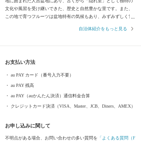
地に囲まれた人吉盆地にあり、古くから「隠れ里」として独特の
文化や風習を受け継いできた、歴史と自然豊かな里です。また、
この地で育つフルーツは盆地特有の気候もあり、みずみずしく甘
いことが特徴です。人口約1万人の町ですが、水、空気、自然、
自治体紹介をもっと見る
食、そして「球磨焼酎」と、楽しみが多い豊かな町です。ぜひ一
度お越しください。
お支払い方法
au PAY カード（番号入力不要）
au PAY 残高
au PAY（auかんたん決済）通信料金合算
クレジットカード決済（VISA、Master、JCB、Diners、AMEX）
お申し込みに関して
不明点がある場合、お問い合わせの多い質問を
「よくある質問（F