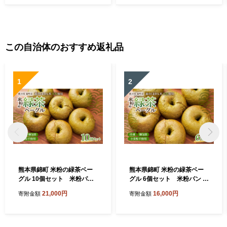
さり 馬刺 長野 信州 濃い旨み
馬肉 お肉 刺身 冷凍 小分け
送料 無料 伊那 信州【101-0
1】
この自治体のおすすめ返礼品
1
2
熊本県錦町 米粉の緑茶ベー
熊本県錦町 米粉の緑茶ベー
グル 10個セット 米粉パン
グル 6個セット 米粉パン ベ
ベーグル 小麦粉不使用 グル
ーグル 小麦粉不使用 グルテ
21,000円
16,000円
寄附金額
寄附金額
テンフリー 米粉 緑茶 もっち
ンフリー 米粉 緑茶 もっちり
り ずっしり おいしい 朝食 軽
ずっしり おいしい 朝食 軽食
食 ティータイム おやつ 冷凍
ティータイム おやつ 冷凍パ
パン アレンジ
ン アレンジ