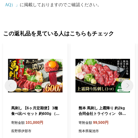
AQ）」
に掲載しておりますのでご確認ください。
この返礼品を見ている人はこちらもチェック
馬刺し 【6ヶ月定期便】 3種
熊本 馬刺し 上霜降り 約2kg
食べ比べ セット 約600g （
合同会社トライウィン 《60
訳あり 上赤身 ・ 霜降り 中ト
日以内に出荷予定(土日祝除
101,000円
99,500円
寄附金額
寄附金額
ロ ・ 馬肉 ユッケ 各約200g
く)》熊本県 菊池市トロ たれ
） | 馬刺し 上赤身 霜降り 中
生姜付き 小分け 個包装 馬刺
長野県伊那市
熊本県菊池市
トロ 馬刺し 馬肉ユッケ あっ
刺身 馬肉 冷凍 送料無料