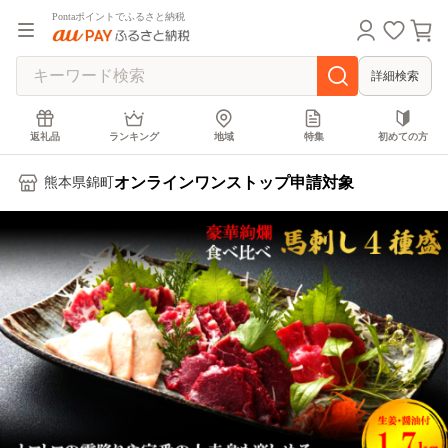
Pontaポイントでふるさと納税
詳細検索
返礼品
ランキング
地域
特集
初めての方
オンラインワンストップ申請対象
熊本県錦町