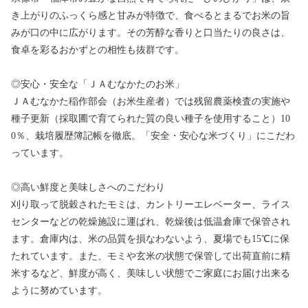
き上がりのふっくら感と甘みが特徴で、食べるとまるでお米の旨
みが口の中に広がります。その芳醇な香りと口当たりの良さは、
食卓を彩るおかずとの相性も抜群です。
◎安心・安全な「ＪＡむなかたのお米」
ＪＡむなかた稲作部会（お米生産者）では残留農薬検査の実施や
種子更新（採取圃で育てられた質の良い種子を使用すること）10
0％、栽培履歴簿記帳を徹底。「安全・安心な米づくり」にこだわ
っています。
◎高い鮮度と美味しさへのこだわり
刈り取って脱穀されたモミは、カントリーエレベーター、ライス
センターなどの乾燥施設に運ばれ、乾燥後は低温倉庫で保管され
ます。倉庫内は、米の品質を損なわないよう、夏場でも15℃に保
たれています。また、モミや玄米の状態で保管して出荷直前に精
米するなど、鮮度が高く、美味しい状態でご家庭にお届け出来る
ように努めています。