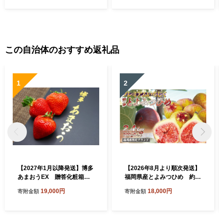
2]
この自治体のおすすめ返礼品
1
2
【2027年1月以降発送】博多
【2026年8月より順次発送】
あまおうEX 贈答化粧箱入2
福岡県産とよみつひめ 約3
箱[H2250]
00g×8パック[H2299]
19,000円
18,000円
寄附金額
寄附金額