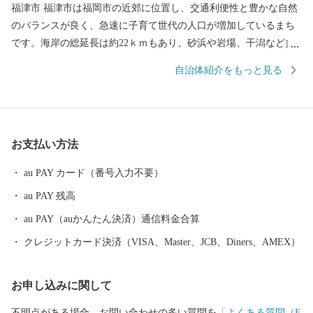
福津市 福津市は福岡市の近郊に位置し、交通利便性と豊かな自然
のバランスが良く、急速に子育て世代の人口が増加しているまち
です。海岸の総延長は約22ｋｍもあり、砂浜や岩場、干潟など多
様な海岸が一番の魅力です。世界文化遺産に登録された「神宿る
自治体紹介をもっと見る
島」宗像・沖ノ島と関連遺産群の一つである新原・奴山古墳群、
日本一の大しめ縄と「光の道」で有名な宮地嶽神社、映画にも
度々登場する津屋崎千軒など、歴史と伝統も福津の大切な財産で
す。 市では、多くの方に福津市の魅力を知っていただき、福津に
お支払い方法
行きたい、住みたい、住み続けたい、福津の地場産品などを買い
たい、食べたいと思っていただくことを目指して、まちづくりを
au PAY カード（番号入力不要）
進めています。 ふるさと納税を通じて、その魅力を少しでもお伝
au PAY 残高
えしたく、お礼の品をご準備しました。 皆様からいただいた寄附
金は、市に対する思い、寄附金に込めた願いを大切に、これから
au PAY（auかんたん決済）通信料金合算
の魅力あるまちづくりに大切に活用させていただきます。
クレジットカード決済（VISA、Master、JCB、Diners、AMEX）
お申し込みに関して
不明点がある場合、お問い合わせの多い質問を
「よくある質問（F