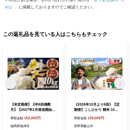
AQ）」
に掲載しておりますのでご確認ください。
この返礼品を見ている人はこちらもチェック
【米定期便】【年6回偶数
《2026年10月より6回》【定
月】【2027年2月発送開始】
期便】こしひかり 精米 10kg
JAよりお届け！福岡県ブラ
瑞穂 豊米 10㎏×6回 合計60k
162,000円
159,000円
寄附金額
寄附金額
ンド米「夢つくし」10kg（5
g（Cl-007-10）
kg×2袋）×6回 計60kg[H506
福岡県福津市
長野県飯山市