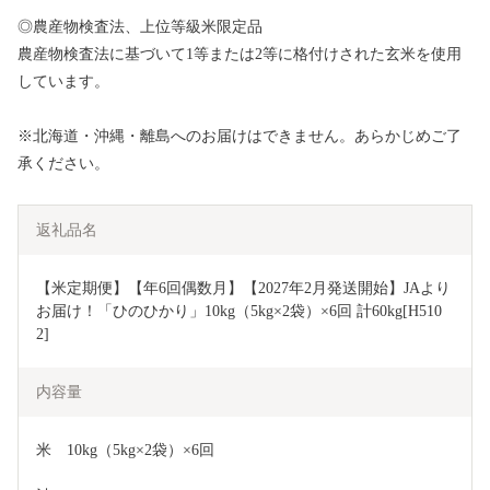
◎農産物検査法、上位等級米限定品
農産物検査法に基づいて1等または2等に格付けされた玄米を使用
しています。
※北海道・沖縄・離島へのお届けはできません。あらかじめご了
承ください。
返礼品名
【米定期便】【年6回偶数月】【2027年2月発送開始】JAより
お届け！「ひのひかり」10kg（5kg×2袋）×6回 計60kg[H510
2]
内容量
米　10kg（5kg×2袋）×6回