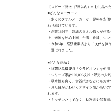
【スピード発送（7日以内）のお礼品の
■どんなメーカー？
・多くのタオルメーカーが、原料を安価
わり続けています。
・創業1934年、熟練のタオル職人が作る
上、米国を始め中国、台湾、香港、シン
・令和5年、経済産業省より「次代を担う
一選ばれました。
■どんな商品？
・抗菌防臭機能糸「クラビオン」を使用
・シリーズ累計120,000枚以上販売の人
・吸水性も良く、食器拭きなどにもおす
・見た目がかわいくデザイン性が高いの
れます。
・キッチンだけでなく、幼稚園や保育園