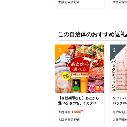
い 無地 シンプル 日用品 家
品 家族 
大阪府泉佐野市
大阪府泉
族 ファミリー】 G4860
2
この自治体のおすすめ返礼
1
2
【有効期限なし】あとから
ソフトパ
選べる さのちょくカタログ
パック×4
（寄附1,000円コース）【泉
アパルプ1
1,000円
寄附金額
寄附金額
佐野市 ふるさとギフト 400
急上昇 
0品以上 高評価 肉 ビール 海
常備品 て
大阪府泉佐野市
大阪府泉
鮮 野菜 定期便 タオル ティ
災 箱なし】