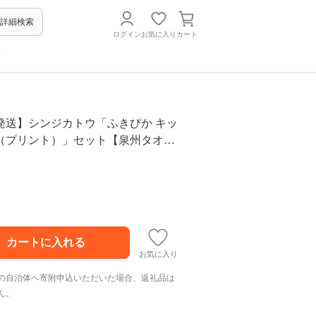
詳細検索
ログイン
お気に入り
カート
方
発送】シンジカトウ「ふきぴか キッ
（プリント）」セット【泉州タオル
普段使い 無地 シンプル 日用品 家族
G4859
お気に入り
の自治体へ寄附申込いただいた場合、返礼品は
ん。