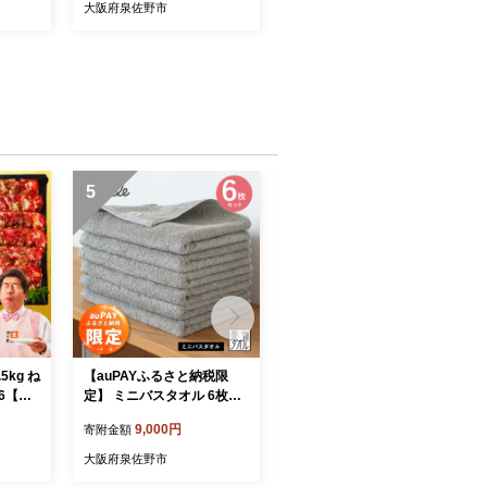
ル 日
地 シンプル 日用品 家族 フ
大阪府泉佐野市
 G48
ァミリー】 G5099
5
6
5kg ね
【auPAYふるさと納税限
【1位獲得】よなよなエール
×6【成
定】 ミニバスタオル 6枚セ
26本（24本＋2本）【350m
BQ 薄
ット（グレー） 【フェイス
l 缶 ビール びーる お酒 さけ
9,000円
18,000円
寄附金額
寄附金額
ライス
タオル 以上 バスタオル 未
BBQ 飲み比べ 晩酌 高評価
 G47
満 泉州タオル 吸水 普段使
家計応援 特別規格 ヤッホー
大阪府泉佐野市
大阪府泉佐野市
い シンプル 日用品 たお
ブルーイング】 G3897-1