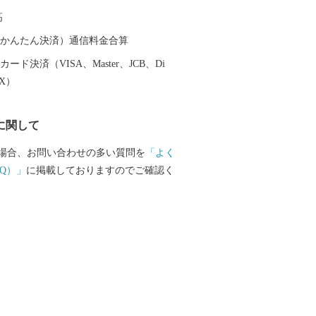
、昭和29年、南中通村、日根野村、長滝
高
、大土村の5カ村が合併し、現在の市域が
ます。 平成6年9月に開港した関空による
（auかんたん決済）通信料金合算
最大限に活用し、世界と日本を結ぶ玄関
ード決済（VISA、Master、JCB、Di
21世紀にふさわしい国際都市をめざして
EX）
取り組んでいます。
に関して
場合、お問い合わせの多い質問を
「よく
Q）」
に掲載しておりますのでご確認く