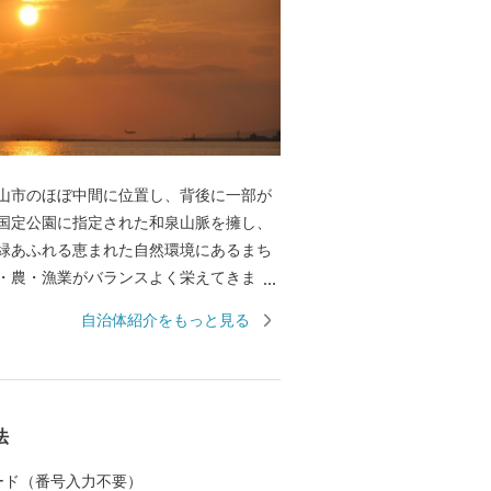
山市のほぼ中間に位置し、背後に一部が
国定公園に指定された和泉山脈を擁し、
緑あふれる恵まれた自然環境にあるまち
・農・漁業がバランスよく栄えてきまし
際空港の開港などに伴う人口の増加とと
自治体紹介をもっと見る
サービス業が盛んになっています。 名前
世以来の村名「佐野」に旧国名和泉を冠
伝承では「狭い原野」ということから
うようになり、それが転じて「佐野」と
法
になったといわれています。 昭和23年4
町の市制施行により泉佐野市（いずみさの
 カード（番号入力不要）