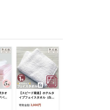
州タオ
【スピード発送】ホテルタ
グパイ
イプフェイスタオル（白）
」5枚セ
お試し泉州タオル【泉州タ
3,000円
寄附金額
産 吸水
オル 国産 吸水 普段使い 無