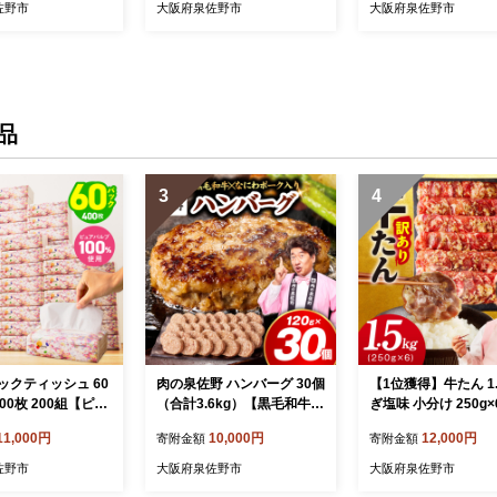
ファミリー】 G487
シンプル 日用品 家族 ファ
普段使い 無地 シンプ
佐野市
大阪府泉佐野市
大阪府泉佐野市
ミリー】 G4863
用品 家族 ファミリー】
48
品
3
4
ックティッシュ 60
肉の泉佐野 ハンバーグ 30個
【1位獲得】牛たん 1.
00枚 200組【ピュ
（合計3.6kg）【黒毛和牛
ぎ塩味 小分け 250g
00％ 高評価 人気
なにわポーク入り 120g×30
型 牛タン 牛肉 焼肉 B
11,000円
10,000円
12,000円
寄附金額
寄附金額
まとめ買い 日用品
個 小分け 冷凍 ストック 人
切り ぎゅうたん ス
ぃっしゅ 備蓄 防
気 総菜 はんばーぐ 訳あり
訳あり サイズ不揃い】
佐野市
大阪府泉佐野市
大阪府泉佐野市
 010B1754
簡単調理 おかず お弁当】 C
21