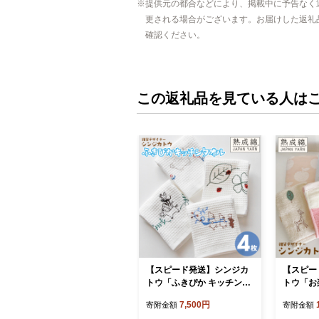
提供元の都合などにより、掲載中に予告なく
更される場合がございます。お届けした返礼
確認ください。
この返礼品を見ている人は
【スピード発送】シンジカ
【スピー
トウ「ふきぴか キッチンタ
トウ「お
オル（刺繍）」セット【泉
【泉州タオ
7,500円
寄附金額
寄附金額
州タオル 国産 吸水 普段使
段使い 無