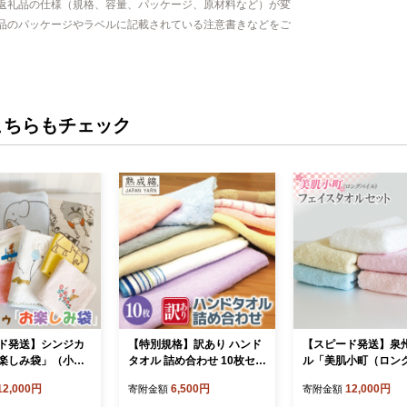
返礼品の仕様（規格、容量、パッケージ、原材料など）が変
品のパッケージやラベルに記載されている注意書きなどをご
こちらもチェック
ド発送】シンジカ
【特別規格】訳あり ハンド
【スピード発送】泉
楽しみ袋」（小）
タオル 詰め合わせ 10枚セッ
ル「美肌小町（ロン
ル 国産 吸水 普
ト【スピード発送 泉州タオ
ル）フェイスタオル
12,000円
6,500円
12,000円
寄附金額
寄附金額
地 シンプル 日用
ル 国産 吸水 普段使い 無地
ット【泉州タオル 国