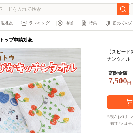
返礼品
ランキング
地域
特集
初めての
トップ申請対象
【スピード
チンタオル
国産 吸水 
ファミリー】 
寄附金額
7,500
円
現在お住まい
贈答されませ