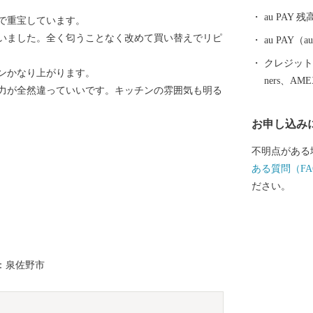
し）が誕生し
au PAY 残
で重宝しています。
村、上之郷村
いました。全く匂うことなく改めて買い替えでリピ
形成されてい
au PAY
インパクトを
クレジットカ
ンかなり上がります。
都市として、
ners、AM
力が全然違っていいです。キッチンの雰囲気も明る
まちづくりに
お申し込み
不明点がある
ある質問（FA
ださい。
：泉佐野市