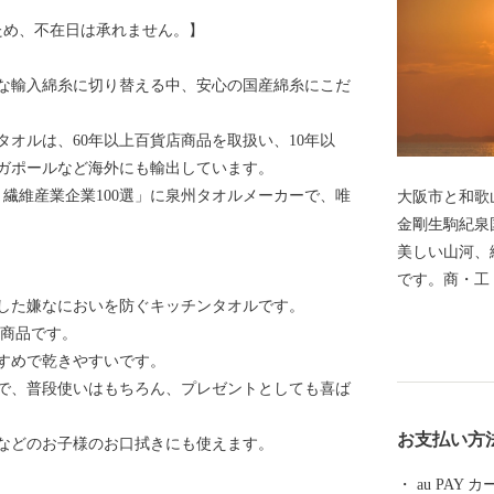
ため、不在日は承れません。】
な輸入綿糸に切り替える中、安心の国産綿糸にこだ
タオルは、60年以上百貨店商品を取扱い、10年以
ガポールなど海外にも輸出しています。
繊維産業企業100選」に泉州タオルメーカーで、唯
大阪市と和歌
金剛生駒紀泉
美しい山河、
です。商・工
した嫌なにおいを防ぐキッチンタオルです。
たが、関西国
気商品です。
もに、商業・
すめで乾きやすいです。
の由来は、中
で、普段使いはもちろん、プレゼントとしても喜ば
したもので、
「狭野」とい
お支払い方
などのお子様のお口拭きにも使えます。
よばれるよう
月1日、佐野
au PAY