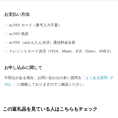
り、それが転じて「佐野」とよばれるようになったといわれてい
ます。 昭和23年4月1日、佐野町の市制施行により泉佐野市（いず
お支払い方法
みさのし）が誕生し、昭和29年、南中通村、日根野村、長滝村、
上之郷村、大土村の5カ村が合併し、現在の市域が形成されていま
au PAY カード（番号入力不要）
す。 平成6年9月に開港した関空によるインパクトを最大限に活用
au PAY 残高
し、世界と日本を結ぶ玄関都市として、21世紀にふさわしい国際
都市をめざしてまちづくりに取り組んでいます。
au PAY（auかんたん決済）通信料金合算
クレジットカード決済（VISA、Master、JCB、Diners、AMEX）
お申し込みに関して
不明点がある場合、お問い合わせの多い質問を
「よくある質問（F
AQ）」
に掲載しておりますのでご確認ください。
この返礼品を見ている人はこちらもチェック