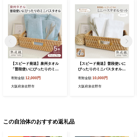
【スピード発送】泉州タオル
【スピード発送】普段使いに
「普段使いにぴったりのミニ
ぴったりのミニバスタオル 4
バスタオル」５枚セット（ア
枚セット ホワイト 泉州タオ
12,000円
10,000円
寄附金額
寄附金額
ッシュブルー）【泉州タオル
ル【泉州タオル 国産 吸水 普
国産 吸水 普段使い 無地 シン
段使い 無地 シンプル 日用品
大阪府泉佐野市
大阪府泉佐野市
プル 日用品 家族 ファミリ
家族 ファミリー】 G4884
ー】 G4911
この自治体のおすすめ返礼品