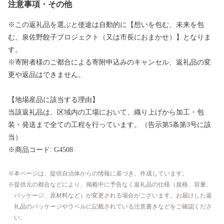
注意事項・その他
※この返礼品を選ぶと使途は自動的に【想いを包む、未来を包
む。泉佐野餃子プロジェクト（又は市長におまかせ）】となりま
す。
※寄附者様のご都合による寄附申込みのキャンセル、返礼品の変
更や返品はできません。
【地場産品に該当する理由】
当該返礼品は、区域内の工場において、織り上げから加工・包
装・発送まで全ての工程を行っています。（告示第5条第3号に該
当）
※商品コード: G4508
本ページは、提供自治体からの情報に基づき、作成しています。
提供元の都合などにより、掲載中に予告なく返礼品の仕様（規格、容量、
パッケージ、原材料など）が変更される場合がございます。お届けした返
礼品のパッケージやラベルに記載されている注意書きなどをご確認くださ
い。