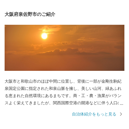
大阪府泉佐野市のご紹介
大阪市と和歌山市のほぼ中間に位置し、背後に一部が金剛生駒紀
泉国定公園に指定された和泉山脈を擁し、美しい山河、緑あふれ
る恵まれた自然環境にあるまちです。商・工・農・漁業がバラン
スよく栄えてきましたが、関西国際空港の開港などに伴う人口の
増加とともに、商業・サービス業が盛んになっています。 名前の
自治体紹介をもっと見る
由来は、中世以来の村名「佐野」に旧国名和泉を冠したもので、
伝承では「狭い原野」ということから「狭野」というようにな