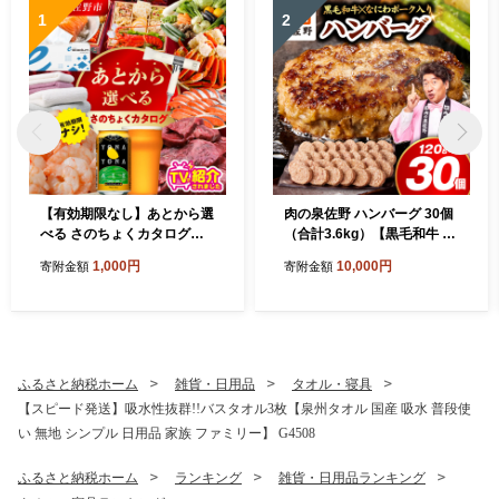
1
2
【有効期限なし】あとから選
肉の泉佐野 ハンバーグ 30個
べる さのちょくカタログ
（合計3.6kg）【黒毛和牛 な
（寄附1,000円コース）【泉
にわポーク入り 120g×30個
1,000円
10,000円
寄附金額
寄附金額
佐野市 ふるさとギフト 4000
小分け 冷凍 ストック 人気 総
品以上 高評価 肉 ビール 海鮮
菜 はんばーぐ 訳あり 簡単調
野菜 定期便 タオル ティッシ
理 おかず お弁当】 CFX0115
ュ 後から カタログギフト あ
とからセレクト】 sn020
ふるさと納税ホーム
雑貨・日用品
タオル・寝具
【スピード発送】吸水性抜群!!バスタオル3枚【泉州タオル 国産 吸水 普段使
い 無地 シンプル 日用品 家族 ファミリー】 G4508
ふるさと納税ホーム
ランキング
雑貨・日用品ランキング