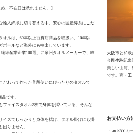
ため、不在日は承れません。】
な輸入綿糸に切り替える中、安心の国産綿糸にこだ
タオルは、60年以上百貨店商品を取扱い、10年以
ガポールなど海外にも輸出しています。
繊維産業企業100選」に泉州タオルメーカーで、唯
大阪市と和歌
金剛生駒紀泉
美しい山河、
です。商・工
こだわって作った普段使いにぴったりのタオルで
たが、関西国
もに、商業・
気商品です。
の由来は、中
もフェイスタオル2枚で身体を拭いている、そんな
したもので、
「狭野」とい
お支払い方
サイズでしっかりと身体を拭け、タオル掛けにも掛
よばれるよう
も困りません。
月1日、佐野
au PAY