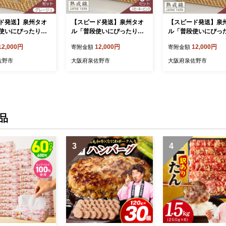
ド発送】泉州タオ
【スピード発送】泉州タオ
【スピード発送】泉
使いにぴったりの
ル「普段使いにぴったりの
ル「普段使いにぴっ
タオル」５枚セッ
ミニバスタオル」５枚セッ
ミニバスタオル」５
12,000円
12,000円
12,000円
寄附金額
寄附金額
ージュ）【泉州タ
ト（スモーキーピンク）
ト（ブラウン）【泉
 吸水 普段使い 無
【泉州タオル 国産 吸水 普
ル 国産 吸水 普段使
佐野市
大阪府泉佐野市
大阪府泉佐野市
ル 日用品 家族 フ
段使い 無地 シンプル 日用
シンプル 日用品 家族
 G4912
品 家族 ファミリー】 G491
ミリー】 G4914
3
品
3
4