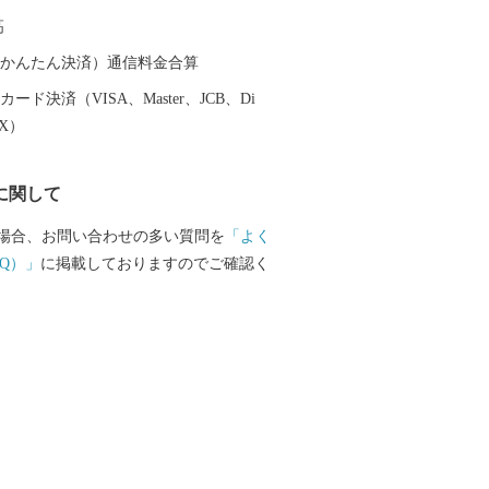
、昭和29年、南中通村、日根野村、長滝
高
、大土村の5カ村が合併し、現在の市域が
ます。 平成6年9月に開港した関空による
（auかんたん決済）通信料金合算
最大限に活用し、世界と日本を結ぶ玄関
ード決済（VISA、Master、JCB、Di
21世紀にふさわしい国際都市をめざして
EX）
取り組んでいます。
に関して
場合、お問い合わせの多い質問を
「よく
Q）」
に掲載しておりますのでご確認く