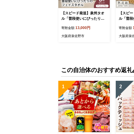
【スピード発送】泉州タオ
【スピー
ル「普段使いにぴったりの
ル「普段
フェイスタオル」８枚セッ
ミニバス
13,000円
寄附金額
寄附金額
ト（アッシュブルー）【泉
ト（グレ
州タオル 国産 吸水 普段使
オル 国産
大阪府泉佐野市
大阪府泉
い 無地 シンプル 日用品 家
地 シンプ
族 ファミリー】 G4905
ァミリー】
この自治体のおすすめ返礼
1
2