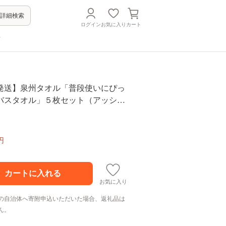
詳細検索
ログイン
お気に入り
カート
方
発送】泉州タオル「普段使いにぴっ
バスタオル」５枚セット（アッシュ
州タオル 国産 吸水 普段使い 無地
品 家族 ファミリー】 G4911
円
お気に入り
の自治体へ寄附申込いただいた場合、返礼品は
ん。