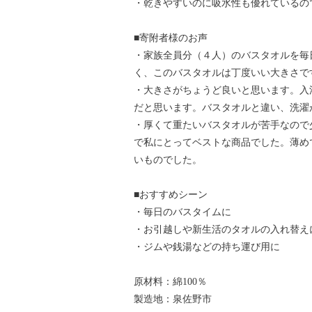
・乾きやすいのに吸水性も優れているの
■寄附者様のお声
・家族全員分（４人）のバスタオルを毎
く、このバスタオルは丁度いい大きさで
・大きさがちょうど良いと思います。入
だと思います。バスタオルと違い、洗濯
・厚くて重たいバスタオルが苦手なので
で私にとってベストな商品でした。薄め
いものでした。
■おすすめシーン
・毎日のバスタイムに
・お引越しや新生活のタオルの入れ替え
・ジムや銭湯などの持ち運び用に
原材料：綿100％
製造地：泉佐野市