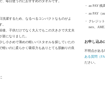
で、毎日使うのにおすすめのタオルです。
し）が誕生し
au PAY 残
村、上之郷村
形成されてい
au PAY
日洗濯するため、なるべるコンパクトなものがよ
インパクトを
クレジットカ
す。
都市として、
ners、AM
浴後、子供だけでなく大人でもこの大きさで大丈夫
まちづくりに
が楽になりました。
お申し込み
少し小さめで薄めの軽いバスタオルを探していたの
で軽いのに柔らかく吸収力もありとても肌触りの良
不明点がある
ある質問（FA
ださい。
に