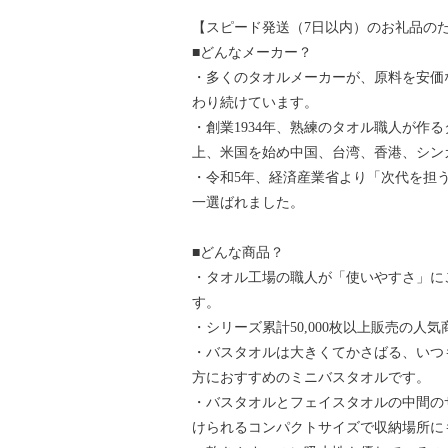
【スピード発送（7日以内）のお礼品の
■どんなメーカー？
・多くのタオルメーカーが、原料を安価
わり続けています。
・創業1934年、熟練のタオル職人が作る
上、米国を始め中国、台湾、香港、シン
・令和5年、経済産業省より「次代を担う
一選ばれました。
■どんな商品？
・タオル工場の職人が「使いやすさ」に
す。
・シリーズ累計50,000枚以上販売の人
・バスタオルは大きくてかさばる、いつ
方におすすめのミニバスタオルです。
・バスタオルとフェイスタオルの中間の
けられるコンパクトサイズで収納場所に