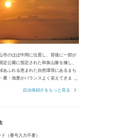
山市のほぼ中間に位置し、背後に一部が
国定公園に指定された和泉山脈を擁し、
緑あふれる恵まれた自然環境にあるまち
・農・漁業がバランスよく栄えてきまし
際空港の開港などに伴う人口の増加とと
自治体紹介をもっと見る
サービス業が盛んになっています。 名前
世以来の村名「佐野」に旧国名和泉を冠
伝承では「狭い原野」ということから
うようになり、それが転じて「佐野」と
法
になったといわれています。 昭和23年4
町の市制施行により泉佐野市（いずみさの
 カード（番号入力不要）