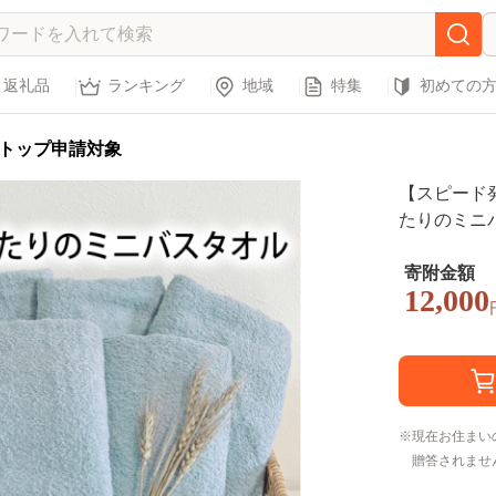
返礼品
ランキング
地域
特集
初めての
トップ申請対象
【スピード
たりのミニ
ブルー）【泉
シンプル 日用
寄附金額
12,000
現在お住まい
贈答されませ