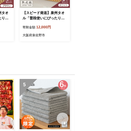
州タオ
【スピード発送】泉州タオ
たりの
ル「普段使いにぴったりの
枚セッ
ミニバスタオル」５枚セッ
12,000円
寄附金額
州タオ
ト（ホワイト）【泉州タオ
い 無地
ル 国産 吸水 普段使い 無地
大阪府泉佐野市
 ファ
シンプル 日用品 家族 ファ
ミリー】 G4915
5
6