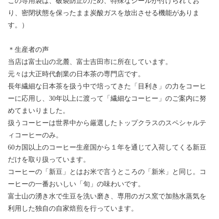
この専用袋は、破裂防止のため、特殊なシールが付けられてお
り、密閉状態を保ったまま炭酸ガスを放出させる機能がありま
す。）
＊生産者の声
当店は富士山の北麓、富士吉田市に所在しています。
元々は大正時代創業の日本茶の専門店です。
長年繊細な日本茶を扱う中で培ってきた「目利き」の力をコーヒ
ーに応用し、30年以上に渡って「繊細なコーヒー」のご案内に努
めてまいりました。
扱うコーヒーは世界中から厳選したトップクラスのスペシャルテ
ィコーヒーのみ。
60カ国以上のコーヒー生産国から１年を通じて入荷してくる新豆
だけを取り扱っています。
コーヒーの「新豆」とはお米で言うところの「新米」と同じ。コ
ーヒーの一番おいしい「旬」の味わいです。
富士山の湧き水で生豆を洗い磨き、専用のガス窯で加熱水蒸気を
利用した独自の自家焙煎を行っています。