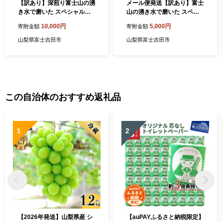
【訳あり】深煎り富士山の湧
メール便発送【訳あり】富士
き水で磨いた スペシャルテ
山の湧き水で磨いた スペシ
ィコーヒーセット 豆 800g
ャルティコーヒーセット 豆 4
10,000円
5,000円
寄附金額
寄附金額
00g
山梨県富士吉田市
山梨県富士吉田市
この自治体のおすすめ返礼品
1
2
【2026年発送】山梨県産 シ
【auPAYふるさと納税限定】