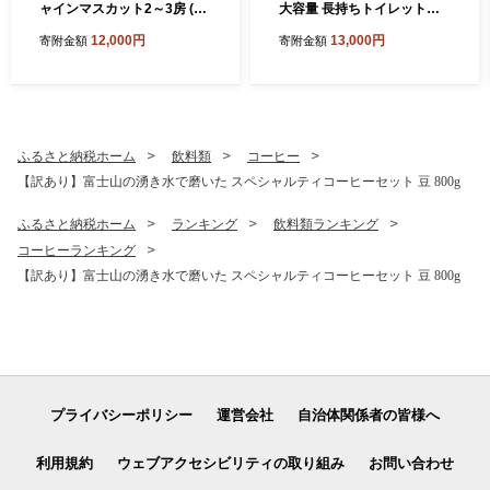
ャインマスカット2～3房 (1.
大容量 長持ちトイレットペ
2kg以上)
ーパー 130m シングル 48R
12,000円
13,000円
寄附金額
寄附金額
芯なし
ふるさと納税ホーム
飲料類
コーヒー
【訳あり】富士山の湧き水で磨いた スペシャルティコーヒーセット 豆 800g
ふるさと納税ホーム
ランキング
飲料類ランキング
コーヒーランキング
【訳あり】富士山の湧き水で磨いた スペシャルティコーヒーセット 豆 800g
プライバシーポリシー
運営会社
自治体関係者の皆様へ
利用規約
ウェブアクセシビリティの取り組み
お問い合わせ