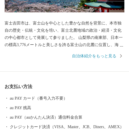
富士吉田市は、富士山を中心とした豊かな自然を背景に、本市独
自の歴史・伝統・文化を培い、富士北麓地域の政治・経済・文化
の中心都市として発展して参りました。 山梨県の南東部、日本一
の標高3,776メートルと美しさを誇る富士山の北麓に位置し、海抜
750メートルの市街地を形成する高原都市です。 古くから、富士
自治体紹介をもっと見る
山信仰の町として栄え、御師文化の面影が今も残されています。
また、明治以降、織物が近代産業として脚光を浴びて以来、政
治・経済・文化の面で富士北麓の中核都市としての役割を果たし
てきました。
お支払い方法
au PAY カード（番号入力不要）
au PAY 残高
au PAY（auかんたん決済）通信料金合算
クレジットカード決済（VISA、Master、JCB、Diners、AMEX）