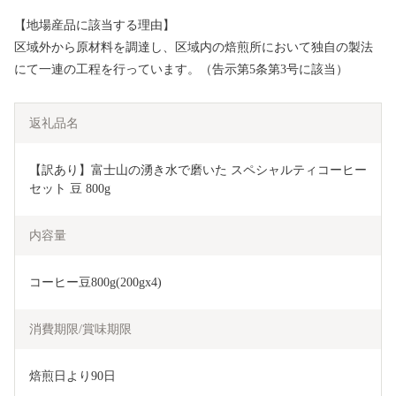
【地場産品に該当する理由】
区域外から原材料を調達し、区域内の焙煎所において独自の製法
にて一連の工程を行っています。（告示第5条第3号に該当）
返礼品名
【訳あり】富士山の湧き水で磨いた スペシャルティコーヒー
セット 豆 800g
内容量
コーヒー豆800g(200gx4)
消費期限/賞味期限
焙煎日より90日