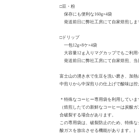
□豆・粉
保存にも便利な160g×4袋
発送前日に弊社工房にて自家焙煎しま
□ドリップ
一包12g×8ケ×4袋
大容量12ｇ入りマグカップでもご利用Ｏ
発送前日に弊社工房にて自家焙煎、当
富士山の湧き水で生豆を洗い磨き、加熱
中煎りから中深煎りの仕上げで酸味は控
＊特殊なコーヒー専用袋を利用していま
（焙煎したての新鮮なコーヒーは炭酸ガ
合破裂する場合があります。
この専用袋は、破裂防止のため、特殊な
酸ガスを放出させる機能があります。）