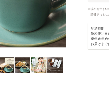
現在お住まい
贈答されませ
配送時期：
決済後14
※年末年始
お届けまで