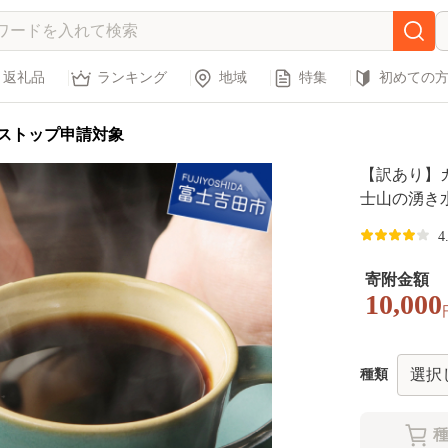
返礼品
ランキング
地域
特集
初めての
ストップ申請対象
【訳あり】
士山の湧き
セット (豆64
4
寄附金額
10,000
種類