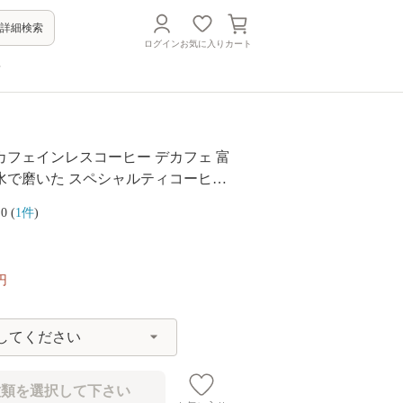
詳細検索
ログイン
お気に入り
カート
方
カフェインレスコーヒー デカフェ 富
水で磨いた スペシャルティコーヒー
0g/粉640g/ドリップ32個)
.0 (
1件
)
円