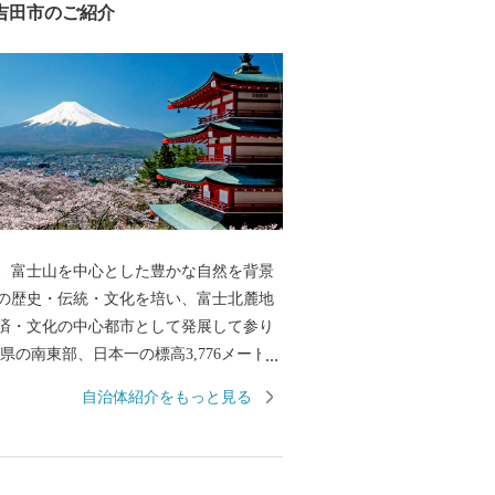
吉田市のご紹介
、富士山を中心とした豊かな自然を背景
の歴史・伝統・文化を培い、富士北麓地
済・文化の中心都市として発展して参り
県の南東部、日本一の標高3,776メートル
る富士山の北麓に位置し、海抜750メート
自治体紹介をもっと見る
形成する高原都市です。 古くから、富士
して栄え、御師文化の面影が今も残され
また、明治以降、織物が近代産業として脚
来、政治・経済・文化の面で富士北麓の