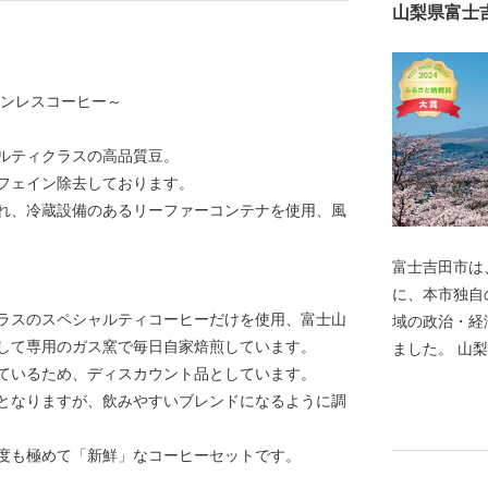
山梨県富士
インレスコーヒー～
ルティクラスの高品質豆。
カフェイン除去しております。
れ、冷蔵設備のあるリーファーコンテナを使用、風
富士吉田市は
に、本市独自
ラスのスペシャルティコーヒーだけを使用、富士山
域の政治・経
して専用のガス窯で毎日自家焙煎しています。
ました。 山梨
ているため、ディスカウント品としています。
と美しさを誇
となりますが、飲みやすいブレンドになるように調
ルの市街地を
山信仰の町と
度も極めて「新鮮」なコーヒーセットです。
ています。 
光を浴びて以