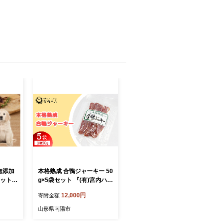
無添加
本格熟成 合鴨ジャーキー 50
セット
g×5袋セット 『(有)宮内ハ
 鹿肉
ム』 山形県 南陽市 [2223]
12,000円
寄附金額
骨100
山形県南陽市