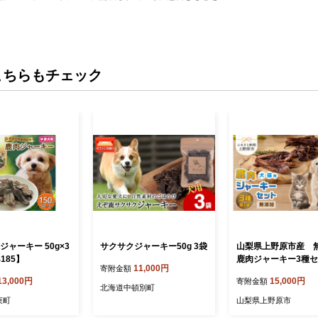
こちらもチェック
ジャーキー 50g×3
サクサクジャーキー50g 3袋
山梨県上野原市産 
185】
鹿肉ジャーキー3種
11,000円
寄附金額
(鹿肉ジャーキー50ｇ
13,000円
15,000円
寄附金額
ビッツ50ｇ 鹿アバラ
北海道中頓別町
ｇ 各１袋)
束町
山梨県上野原市