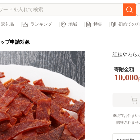
返礼品
ランキング
地域
特集
初めての
ップ申請対象
紅鮭やわらか
寄附金額
10,000
現在お住まい
贈答されませ