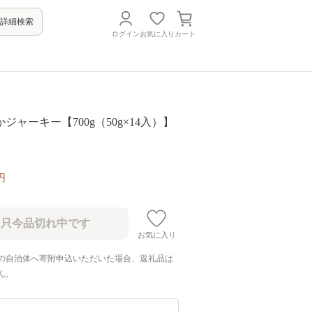
詳細検索
ログイン
お気に入り
カート
方
ジャーキー【700g（50g×14入）】
円
お気に入り
の自治体へ寄附申込いただいた場合、返礼品は
ん。