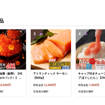
品
3
4
油漬（鮭卵）【40
アトランティック サーモン
キャップ付きチュー
0g×2パック）】 い
【800g】
プ ほぐしたらこ【250
鮭 いくら 醤油漬
合計1kg】
22,000円
11,000円
7,000円
寄附金額
寄附金額
と納税 いくら 海
 イクラ 小分け ふ
糠町
北海道白糠町
北海道白糠町
ンキング 人気 高
糠町