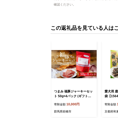
確認ください。
この返礼品を見ている人は
つまみ 福豚ジャーキーセッ
愛犬用 鹿
ト 50g×4パック (ギフト箱
袋【1564
入り) | ジャーキー 豚ジャー
10,000円
寄附金額
寄附金額
キー 福豚 おつまみ グルメ
ギフト ギフトセット 珍味
群馬県前橋市
京都府和
高級おつまみ ビールのお供