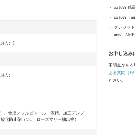
au PAY 残
au PAY
クレジットカ
ners、AM
14入）】
お申し込み
不明点がある
ある質問（FA
14入）
ださい。
）、食塩／ソルビトール、酒精、加工デンプ
酸化防止剤（V.C、ローズマリー抽出物）