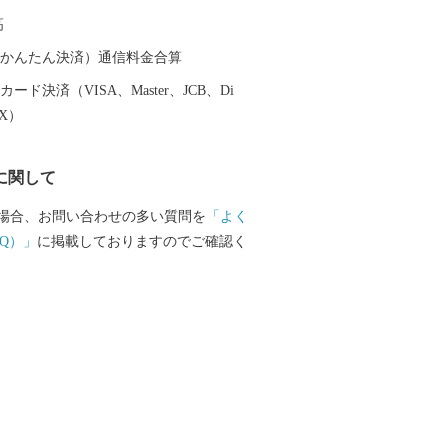
高
（auかんたん決済）通信料金合算
ード決済（VISA、Master、JCB、Di
EX）
に関して
場合、お問い合わせの多い質問を
「よく
Q）」
に掲載しておりますのでご確認く