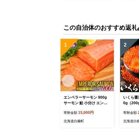
酒の肴 お取り寄せグルメ 豚
肉加工品 国産豚 ギフト箱入
り お中元ギフト 食品ギフト
豚肉ギフト つまみセット 群
馬県 前橋市
この自治体のおすすめ返礼
1
2
エンペラーサーモン 900g
いくら醤
サーモン 鮭 小分け エンペ
0g（20
ラー を超えた キングサーモ
くらの町 
15,000円
寄附金額
寄附金額
ン アトランティックサーモ
け ふるさ
ン さけ サケ 魚 ふるさと 海
鮮 北海道
北海道白糠町
北海道白
鮮 海鮮食品 魚介類 魚介 刺
るさと ラ
身 カルパッチョ ムニエル
評価 白
レア焼き 食べ方いろいろ 送