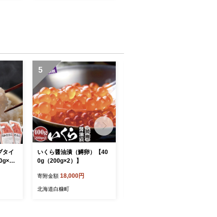
5
6
ブタイ
いくら醤油漬（鱒卵）【40
たらこ 1kg 明太子 好きな方
g×4
0g（200g×2）】
にもオススメ たらこ のプチ
プチ感がたまらない たらこ
18,000円
15,000円
寄附金額
寄附金額
北海道 人気 グルメ 食べ物
ランキング 魚介類 魚介 海
北海道白糠町
北海道白糠町
鮮 一本 グルメ ごはんのお
供 白米 魚卵 プチプチ食感
北海道 白糠町