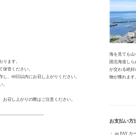
海を見ても山
おります。
国北海道しらぬか町」 白糠町は
て保管ください。
が交わる絶好
存し、60日以内にお召し上がりください。
物が獲れます
い。
つぶ貝は築地
ます。 恵ま
、お召し上がりの際はご注意ください。
分すぎるくら
なものがあり
-----------------------------
アンチーズや
お支払い方
材として愛さ
を見ても山を
au PAY