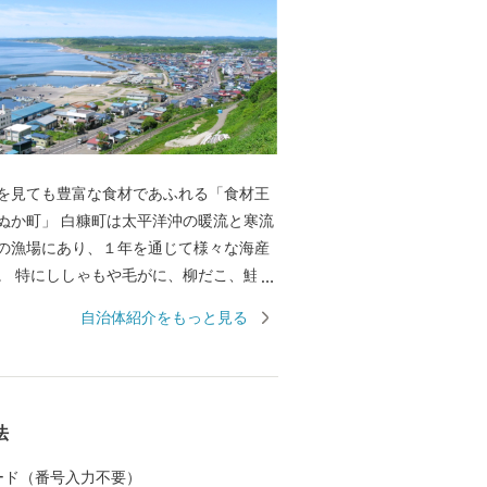
を見ても豊富な食材であふれる「食材王
太平洋沖の暖流と寒流
の漁場にあり、１年を通じて様々な海産
。 特にししゃもや毛がに、柳だこ、鮭、
市場を始めとし全国から引き合いがあり
自治体紹介をもっと見る
れた漁場にある白糠町は水産物だけでも十
いですが、山に目を向けると、また様々
ます。 しそ焼酎鍛高譚をはじめ、イタリ
羊肉、ヨーロッパでは特別な日の高級食
法
れている鹿肉。 このように白糠町は、海
見ても豊富な食材にあふれています。
 カード（番号入力不要）