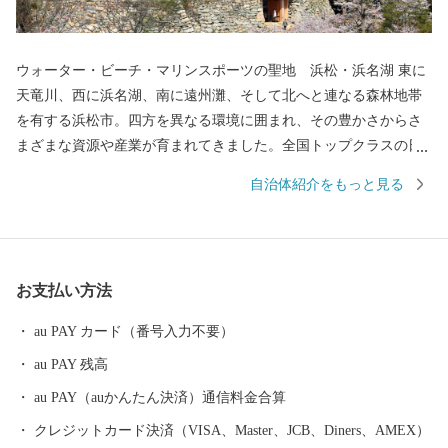
ウォーター・ビーチ・マリンスポーツの聖地 浜松・浜名湖 東に
天竜川、西に浜名湖、南に遠州灘、そして北へと連なる森林地帯
を有する浜松市。四方を異なる環境に囲まれ、その豊かさからさ
まざまな資源や産業が育まれてきました。全国トップクラスの日
照時間、温暖な気候、豊富な水源により発展した農業や水産業の
自治体紹介をもっと見る
ほか、楽器やオートバイ、繊維、食品など、ものづくりの街は生
んだ資源や製品には、日本のみならず世界でも認められる逸品が
数多く存在します。 また、浜名湖ではクルージングやフィッシン
グはもちろん、ウェイクボードや ウインドサーフィンなどさまざ
お支払い方法
まなウォーター・ビーチ・マリンスポーツを楽しむことができ、
自然と一体化する感動も味わうことができます。
au PAY カード（番号入力不要）
au PAY 残高
au PAY（auかんたん決済）通信料金合算
クレジットカード決済（VISA、Master、JCB、Diners、AMEX）