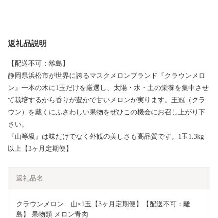
返礼品説明
【配送不可：離島】
静岡県浜松市が世界に誇るマスクメロンブランド『クラウンメロ
ン』一本の木に1玉だけを厳選し、太陽・水・土の栄養を集中させ
て栽培するから香りが豊かで甘いメロンが実ります。王冠（クラ
ウン）を戴くにふさわしい果物をぜひこの機会にお召し上がり下
さい。
『山等級』は味だけでなく外観の美しさも高品質です。1玉1.3kg
以上【3ヶ月定期便】
返礼品名
クラウンメロン　山×1玉【3ヶ月定期便】【配送不可：離
島】 果物類 メロン青肉 