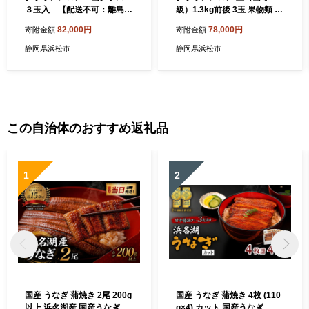
３玉入 【配送不可：離島】
級）1.3kg前後 3玉 果物類 メ
果物類 フルーツ
ロン青肉 フルーツ 果物
82,000円
78,000円
寄附金額
寄附金額
静岡県浜松市
静岡県浜松市
この自治体のおすすめ返礼品
1
2
国産 うなぎ 蒲焼き 2尾 200g
国産 うなぎ 蒲焼き 4枚 (110
以上 浜名湖産 国産うなぎ
g×4) カット 国産うなぎ