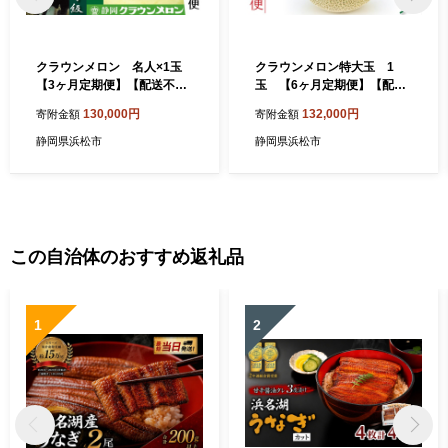
クラウンメロン 名人×1玉
クラウンメロン特大玉 1
【3ヶ月定期便】【配送不
玉 【6ヶ月定期便】【配送
可：離島】 果物類 メロン青
不可：離島】 果物類 メロン
130,000円
132,000円
寄附金額
寄附金額
肉
青肉 フルーツ ６回
静岡県浜松市
静岡県浜松市
この自治体のおすすめ返礼品
1
2