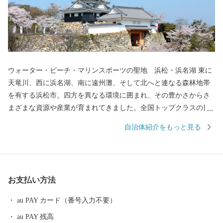
ウォーター・ビーチ・マリンスポーツの聖地 浜松・浜名湖 東に
天竜川、西に浜名湖、南に遠州灘、そして北へと連なる森林地帯
を有する浜松市。四方を異なる環境に囲まれ、その豊かさからさ
まざまな資源や産業が育まれてきました。全国トップクラスの日
照時間、温暖な気候、豊富な水源により発展した農業や水産業の
自治体紹介をもっと見る
ほか、楽器やオートバイ、繊維、食品など、ものづくりの街は生
んだ資源や製品には、日本のみならず世界でも認められる逸品が
数多く存在します。 また、浜名湖ではクルージングやフィッシン
グはもちろん、ウェイクボードや ウインドサーフィンなどさまざ
お支払い方法
まなウォーター・ビーチ・マリンスポーツを楽しむことができ、
自然と一体化する感動も味わうことができます。
au PAY カード（番号入力不要）
au PAY 残高