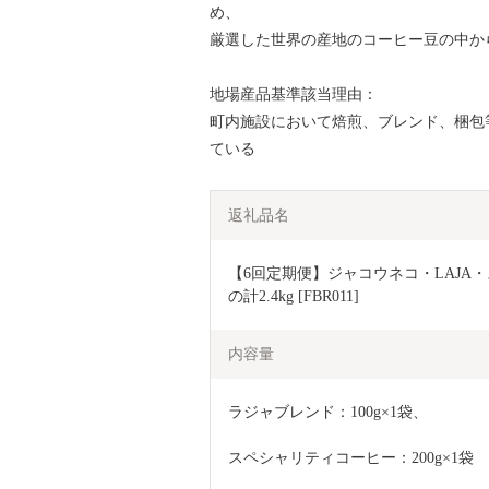
め、
厳選した世界の産地のコーヒー豆の中か
地場産品基準該当理由：
町内施設において焙煎、ブレンド、梱包
ている
返礼品名
【6回定期便】ジャコウネコ・LAJA・
の計2.4kg [FBR011]
内容量
ラジャブレンド：100g×1袋、
スペシャリティコーヒー：200g×1袋