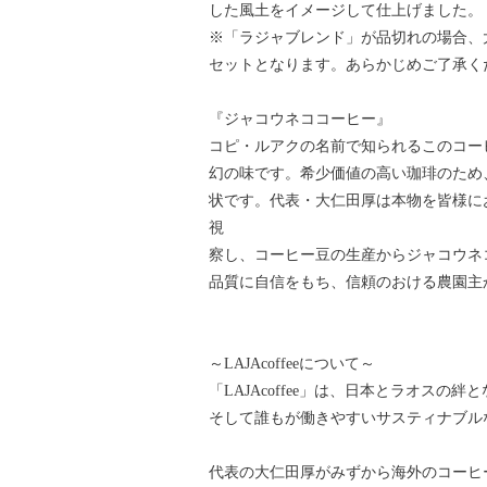
した風土をイメージして仕上げました。
※「ラジャブレンド」が品切れの場合、
セットとなります。あらかじめご了承く
『ジャコウネココーヒー』
コピ・ルアクの名前で知られるこのコー
幻の味です。希少価値の高い珈琲のため
状です。代表・大仁田厚は本物を皆様に
視
察し、コーヒー豆の生産からジャコウネ
品質に自信をもち、信頼のおける農園主
～LAJAcoffeeについて～
「LAJAcoffee」は、日本とラオス
そして誰もが働きやすいサスティナブル
代表の大仁田厚がみずから海外のコーヒ