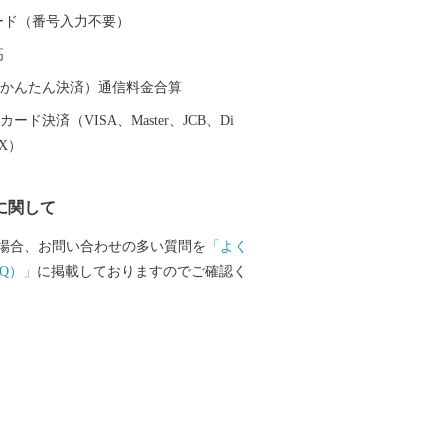
 カード（番号入力不要）
高
（auかんたん決済）通信料金合算
ード決済（VISA、Master、JCB、Di
EX）
に関して
場合、お問い合わせの多い質問を
「よく
Q）」
に掲載しておりますのでご確認く