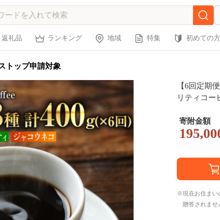
返礼品
ランキング
地域
特集
初めての
ストップ申請対象
【6回定期便
リティコーヒ
g [FBR011]
寄附金額
195,00
現在お住まい
贈答されませ