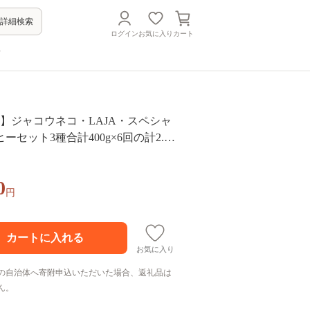
詳細検索
ログイン
お気に入り
カート
方
】ジャコウネコ・LAJA・スペシャ
ーセット3種合計400g×6回の計2.4k
0
円
お気に入り
の自治体へ寄附申込いただいた場合、返礼品は
ん。