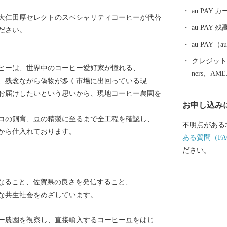
au PAY
大仁田厚セレクトのスペシャリティコーヒーが代替
au PAY 残
ださい。
au PAY
クレジットカ
ヒーは、世界中のコーヒー愛好家が憧れる、
ners、AM
、残念ながら偽物が多く市場に出回っている現
お届けしたいという思いから、現地コーヒー農園を
お申し込み
コの飼育、豆の精製に至るまで全工程を確認し、
不明点がある
から仕入れております。
ある質問（FA
ださい。
の絆となること、佐賀県の良さを発信すること、
な共生社会をめざしています。
ー農園を視察し、直接輸入するコーヒー豆をはじ