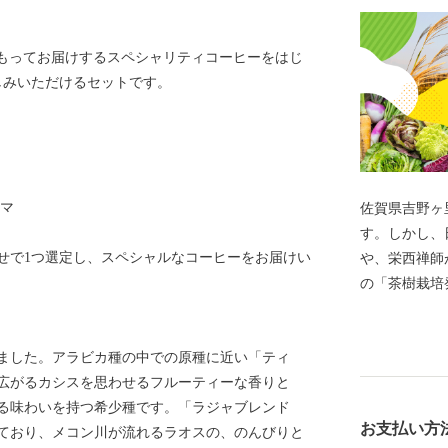
自信をもってお届けするスペシャリティコーヒーをはじ
しみいただけるセットです。
リマ
佐賀県吉野ヶ里
す。しかし、
せで1つ選定し、スペシャルなコーヒーをお届けい
や、栄西禅師
の「茶樹栽培
まちです。特
はじめとした
ました。アラビカ種の中での原種に近い「ティ
かした企業誘
広がるカシスを思わせるフルーティーな香りと
礼品をご用意
る味わいを持つ希少種です。「ラジャブレンド
お支払い方
ており、メコン川が流れるラオスの、のんびりと