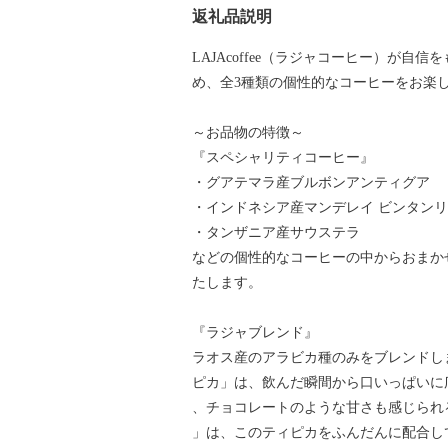
返礼品説明
LAJAcoffee（ラジャコーヒー）が
め、全3種類の個性的なコーヒーをお楽
～お品物の特徴～
『スペシャリティコーヒー』
・グアテマラ産ブルボンアンティグア
・インドネシア産マンデレイ ビンタン
・タンザニア産サウステラ
などの個性的なコーヒーの中からおまか
たします。
『ラジャブレンド』
ラオス産のアラビカ種のみをブレンドし
ピカ」は、飲んだ瞬間から口いっぱいに
、チョコレートのような甘さも感じられ
」は、このティピカをふんだんに配合し