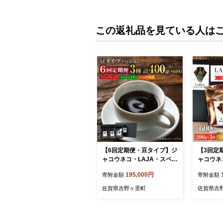
この返礼品を見ている人は
【6回定期便・豆タイプ】ジ
【3回定
ャコウネコ・LAJA・スペシ
ャコウネコ
ャリティコーヒーセット3種
（200g）
195,000円
寄附金額
寄附金額
合計400g×6回 計2.4kg [FB
R026]
R023]
佐賀県吉野ヶ里町
佐賀県吉