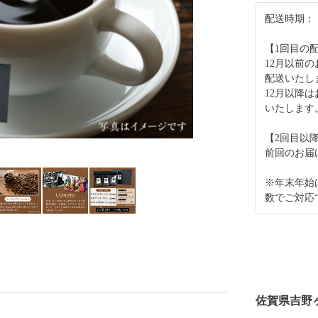
配送時期：
【1回目の
12月以前
配送いたし
12月以降
いたします
【2回目以
前回のお届
※年末年始
数でご対応
佐賀県吉野