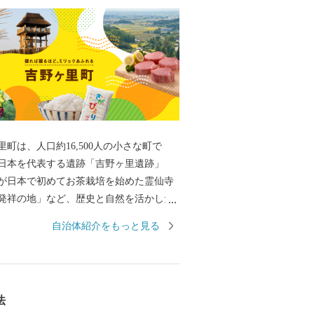
町は、人口約16,500人の小さな町で
日本を代表する遺跡「吉野ヶ里遺跡」
が日本で初めてお茶栽培を始めた霊仙寺
発祥の地」など、歴史と自然を活かした
産品であるお米や珍しいイタリア野菜を
自治体紹介をもっと見る
農産物、また、交通アクセスの良さを活
致により多くの企業から魅力あふれる返
しております。
法