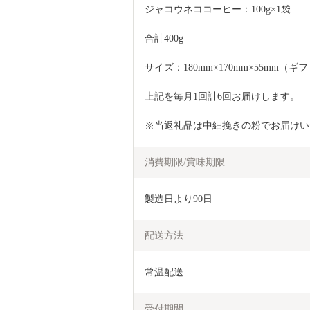
ジャコウネココーヒー：100g×1袋
合計400g
サイズ：180mm×170mm×55mm（
上記を毎月1回計6回お届けします。
※当返礼品は中細挽きの粉でお届けい
消費期限/賞味期限
製造日より90日
配送方法
常温配送
受付期間