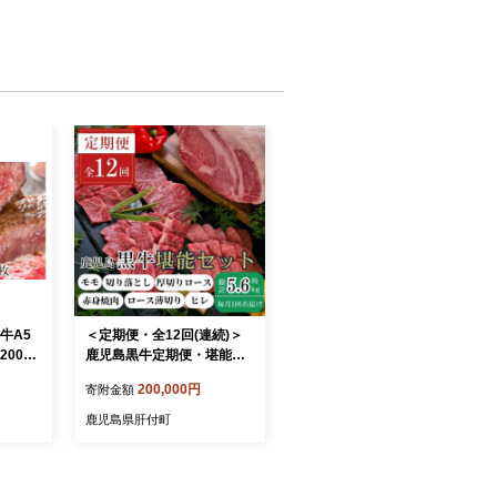
牛A5
＜定期便・全12回(連続)＞
00g×
鹿児島黒牛定期便・堪能セ
034
ット(全6種・合計5.6kg)
200,000円
寄附金額
鹿児島県肝付町