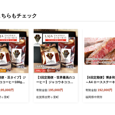
こちらもチェック
期便・豆タイプ】ジ
【3回定期便・世界最高のコ
【6回定期便】博多和
コーヒー100g×2
ーヒー】ジャコウネココー
～A4 ロースステーキ2
3回合計600g [FB
ヒー100g×2（200g）3回合
2枚(合計400g)【001-
195,000円
195,000円
192,000円
寄附金額
寄附金額
計600g吉野ヶ里町[FBR01
5】
4]
野ヶ里町
佐賀県吉野ヶ里町
福岡県中間市