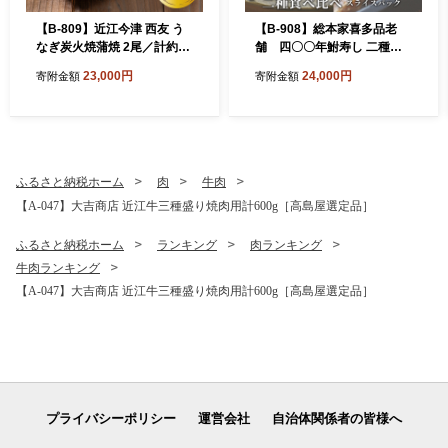
【B-809】近江今津 西友 う
【B-908】総本家喜多品老
なぎ炭火焼蒲焼 2尾／計約27
舗 四〇〇年鮒寿し 二種食
0ｇ［高島屋選定品］
べ比べ（飯漬スライスパッ
23,000円
24,000円
寄附金額
寄附金額
ク・大溝 甘露漬スライスパ
ック）３個セット 【高島屋
選定品】
ふるさと納税ホーム
肉
牛肉
【A-047】大吉商店 近江牛三種盛り焼肉用計600g［高島屋選定品］
ふるさと納税ホーム
ランキング
肉ランキング
牛肉ランキング
【A-047】大吉商店 近江牛三種盛り焼肉用計600g［高島屋選定品］
プライバシーポリシー
運営会社
自治体関係者の皆様へ