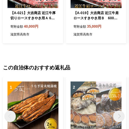
【A-021】大吉商店 近江牛厚
【A-019】大吉商店 近江牛肩
切りロースすきやき用Ａ 600
ロースすきやき用Ｂ 600g
g［高島屋選定品］
［高島屋選定品］
40,000円
35,000円
寄附金額
寄附金額
滋賀県高島市
滋賀県高島市
この自治体のおすすめ返礼品
1
2