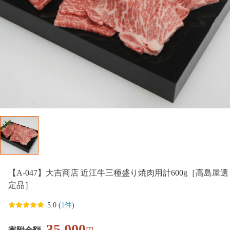
【A-047】大吉商店 近江牛三種盛り焼肉用計600g［高島屋選
定品］
5.0 (
1件
)
35,000