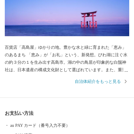
百貨店「高島屋」ゆかりの地。豊かな水と緑に育まれた「恵み」
のあるまち 「恵み」が「お礼」という、新発想。びわ湖に注ぐ水
の約３分の１を生み出す高島市。湖の中の鳥居が印象的な白鬚神
社は、日本遺産の構成文化財として選ばれています。また、重要
文化的景観に３つの水辺景観が選定されているほか、さまざまな
自治体紹介をもっと見る
百選に１５ヶ所が選ばれるなど、豊かな水と自然あふれるまちで
す！ 高島市のふるさと納税では、屋号のルーツである高島屋の
バイヤーが選んだ「恵み」をお届けします！
お支払い方法
au PAY カード（番号入力不要）