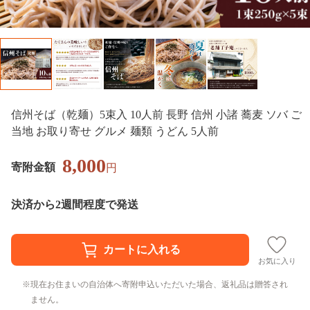
信州そば（乾麺）5束入 10人前 長野 信州 小諸 蕎麦 ソバ ご
当地 お取り寄せ グルメ 麺類 うどん 5人前
8,000
寄附金額
円
決済から2週間程度で発送
お気に入り
現在お住まいの自治体へ寄附申込いただいた場合、返礼品は贈答され
ません。