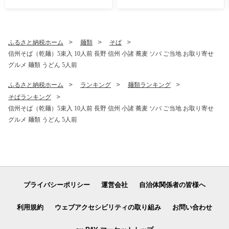
贈答品 フルーツ 果物 白桃 甘
い 冷蔵
ふるさと納税ホーム
麺類
そば
信州そば（乾麺）5束入 10人前 長野 信州 小諸 蕎麦 ソバ ご当地 お取り寄せ
グルメ 麺類 うどん 5人前
ふるさと納税ホーム
ランキング
麺類ランキング
そばランキング
信州そば（乾麺）5束入 10人前 長野 信州 小諸 蕎麦 ソバ ご当地 お取り寄せ
グルメ 麺類 うどん 5人前
プライバシーポリシー
運営会社
自治体関係者の皆様へ
利用規約
ウェブアクセシビリティの取り組み
お問い合わせ