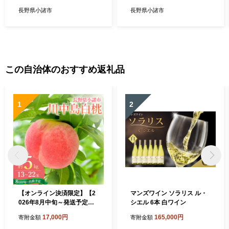
長野県小諸市
長野県小諸市
この自治体のおすすめ返礼品
1
2
【オンライン決済限定】【2
マンズワイン ソラリス ル・
026年8月中旬～発送予定】
シエル 6本 白ワイン
桃 先行予約 浅間水蜜桃 川中
17,000円
165,000円
寄附金額
寄附金額
島白桃 約5kg 秀品 13～22玉