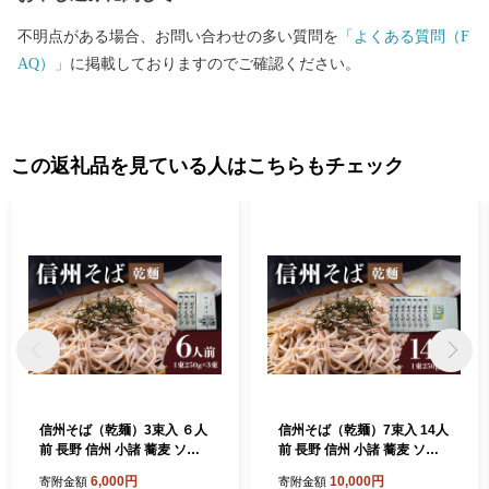
不明点がある場合、お問い合わせの多い質問を
「よくある質問（F
AQ）」
に掲載しておりますのでご確認ください。
この返礼品を見ている人はこちらもチェック
信州そば（乾麺）3束入 ６人
信州そば（乾麺）7束入 14人
前 長野 信州 小諸 蕎麦 ソバ
前 長野 信州 小諸 蕎麦 ソバ
ご当地 お取り寄せ グルメ 麺
ご当地 お取り寄せ グルメ 麺
6,000円
10,000円
寄附金額
寄附金額
類 うどん
類 うどん 7人前