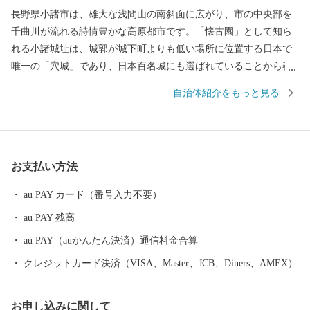
長野県小諸市は、雄大な浅間山の南斜面に広がり、市の中央部を
千曲川が流れる詩情豊かな高原都市です。「懐古園」として知ら
れる小諸城址は、城郭が城下町よりも低い場所に位置する日本で
唯一の「穴城」であり、日本百名城にも選ばれていることから春
の桜、秋の紅葉など季節を通し数多くの観光客が訪れます。 まち
自治体紹介をもっと見る
の中心部には、北国街道の宿場町として栄えたまち並みや多くの
古刹・名刹が点在し、歴史に想いを馳せながらまち歩きを楽しむ
ことができます。 また、浅間山の西側に広がる高峰高原は、四季
を通じたアクティビティが楽しめる自然の宝庫です。 小諸市へ
お支払い方法
は、東京から約150km、車で約2時間半・電車で約1時間半とアク
セス抜群。 四季折々の魅力が満載の小諸市。ふるさと納税を通し
au PAY カード（番号入力不要）
て小諸市の魅力に触れていただければ幸いです。
au PAY 残高
au PAY（auかんたん決済）通信料金合算
クレジットカード決済（VISA、Master、JCB、Diners、AMEX）
お申し込みに関して