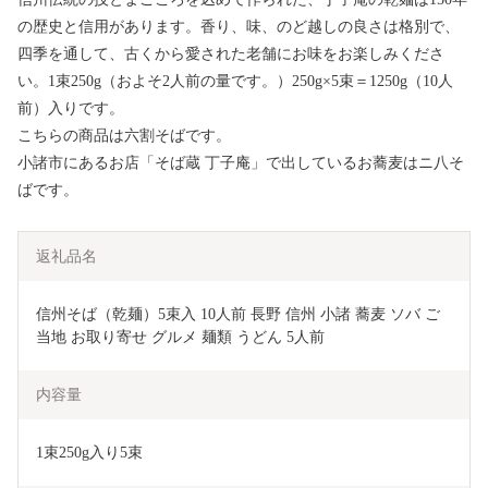
の歴史と信用があります。香り、味、のど越しの良さは格別で、
四季を通して、古くから愛された老舗にお味をお楽しみくださ
い。1束250g（およそ2人前の量です。）250g×5束＝1250g（10人
前）入りです。
こちらの商品は六割そばです。
小諸市にあるお店「そば蔵 丁子庵」で出しているお蕎麦はニ八そ
ばです。
返礼品名
信州そば（乾麺）5束入 10人前 長野 信州 小諸 蕎麦 ソバ ご
当地 お取り寄せ グルメ 麺類 うどん 5人前 
内容量
1束250g入り5束　