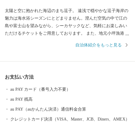
太陽と空に抱かれた海辺のまち逗子。 遠浅で穏やかな逗子海岸の
魅力は海水浴シーズンにとどまりません。澄んだ空気の中で江の
島や富士山を望みながら、シーカヤックなど、気軽にお楽しみい
ただけるチケットをご用意しております。 また、地元小坪漁港で
水揚げされた新鮮な海産物、テレビなどでも話題のスーパーフー
自治体紹介をもっと見る
ド「あかもく」の加工品など、逗子にお越しにならなくても逗子
の魅力を十分に感じていただけるお礼の品も多数ご用意しており
ます。
お支払い方法
au PAY カード（番号入力不要）
au PAY 残高
au PAY（auかんたん決済）通信料金合算
クレジットカード決済（VISA、Master、JCB、Diners、AMEX）