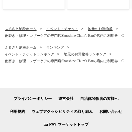
バードバス 木製トレー ハン
トレー ハンドメイド ギフト
ギング 吊るす 癒し リラック
贈り物 玄関 プレゼント 送料
ス 送料無料 神奈川県 逗子市
無料 神奈川県 逗子市
ふるさと納税ホーム
イベント・チケット
地元のお買物券
靴磨き・修理・レザーケアの専門店Shoeshine Chum's Barの店内ご利用券 C
ふるさと納税ホーム
ランキング
イベント・チケットランキング
地元のお買物券ランキング
靴磨き・修理・レザーケアの専門店Shoeshine Chum's Barの店内ご利用券 C
プライバシーポリシー
運営会社
自治体関係者の皆様へ
利用規約
ウェブアクセシビリティの取り組み
お問い合わせ
au PAY マーケットトップ