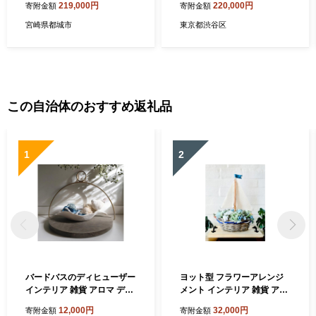
219,000円
220,000円
寄附金額
寄附金額
分＋自宅でできる簡単ホーム
ケア講習
宮崎県都城市
東京都渋谷区
この自治体のおすすめ返礼品
1
2
バードバスのディヒューザー
ヨット型 フラワーアレンジ
インテリア 雑貨 アロマ ディ
メント インテリア 雑貨 アー
フューザー 香り ルームフレ
ティフィシャルフラワー 造
12,000円
32,000円
寄附金額
寄附金額
グランス 小鳥 置物 オブジェ
花 海 夏 マリンスタイル 木製