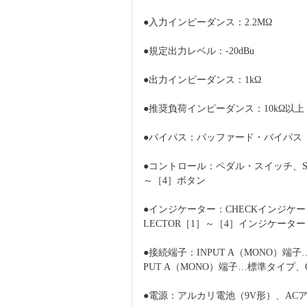
●入力インピーダンス：2.2MΩ
●規定出力レベル：-20dBu
●出力インピーダンス：1kΩ
●推奨負荷インピーダンス：10kΩ以上
●バイパス：バッファード・バイパス
●コントロール：ペダル・スイッチ、S／SD
～［4］ボタン
●インジケーター：CHECKインジケー
LECTOR［1］～［4］インジケーター
●接続端子：INPUT A（MONO）端
PUT A（MONO）端子…標準タイプ、O
●電源：アルカリ電池（9V形）、AC