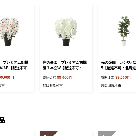
 プレミアム胡蝶
光の楽園 プレミアム胡蝶
光の楽園 カシワバゴ
W/AB【配送不可：
蘭７本立W【配送不可：北
5【配送不可：北海
沖縄・離島】 雑貨
海道・沖縄・離島】 雑貨 日
縄・離島】 雑貨 日用
99,000円
99,000円
99,000円
寄附金額
寄附金額
物 造花
用品 植物 造花
物 造花
松市
静岡県浜松市
静岡県浜松市
品