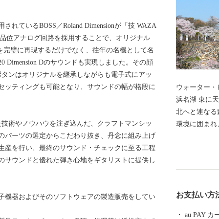
るBOSS／Roland Dimensionが「技 WAZA
高品位アナログ回路を採用することで、オリジナル
ion Cを完璧に再現するだけでなく、往年の名機として名
20 Dimension Dのサウンドも実現しました。その顔
ボタンはオリジナルを継承しながらも電子式にアッ
セッティングも可能となり、サウンドの幅が格段に
ウォーター・
浜名湖 東に天竜川、西に浜名湖、南に遠州灘、そして
北へと連なる
きた技術やノウハウを注ぎ込んだ、クラフトマンシッ
環境に囲まれ
のパーツの選定からこだわり抜き、丹念に組み上げ
が育まれてき
生産を行い、最終のサウンド・チェックに至る工程
温暖な気候、
のサウンドと優れた弾き心地をギタリストに提供し
のほか、楽器
くりの街は生
界でも認めら
お支払い方
子機器およびそのソフトウェアの製造販売をしてい
名湖ではクル
ェイクボード
au PAY