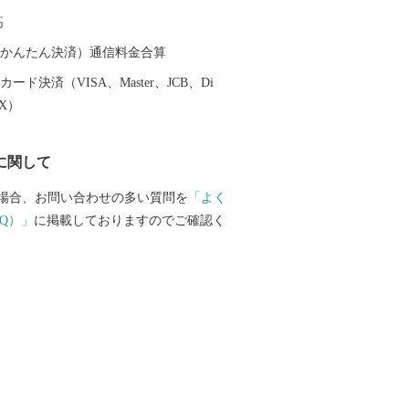
ーチ・マリンスポーツを楽しむことがで
高
体化する感動も味わうことができます。
（auかんたん決済）通信料金合算
ード決済（VISA、Master、JCB、Di
EX）
に関して
場合、お問い合わせの多い質問を
「よく
Q）」
に掲載しておりますのでご確認く