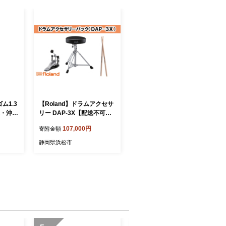
ム1.3
【Roland】ドラムアクセサ
道・沖
リー DAP-3X【配送不可：
品 植
離島】 雑貨 日用品
107,000円
寄附金額
静岡県浜松市