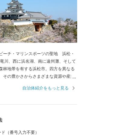
ビーチ・マリンスポーツの聖地 浜松・
森林地帯を有する浜松市。四方を異なる
、その豊かさからさまざまな資源や産業
ました。全国トップクラスの日照時間、
自治体紹介をもっと見る
豊富な水源により発展した農業や水産業
やオートバイ、繊維、食品など、ものづ
んだ資源や製品には、日本のみならず世
れる逸品が数多く存在します。 また、浜
法
ージングやフィッシングはもちろん、ウ
や ウインドサーフィンなどさまざまなウ
 カード（番号入力不要）