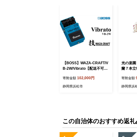
【BOSS】WAZA-CRAFT/V
光の楽園
B-2W/Vibrato【配送不可：
蘭７本立
離島】 雑貨 日用品 オーデ
北海道・
102,000円
寄附金額
寄附金額
ィオ機器
日用品 植
静岡県浜松市
静岡県浜
この自治体のおすすめ返礼