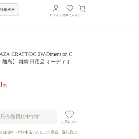
詳細検索
ログイン
お気に入り
カート
方
A-CRAFT/DC-2W/Dimension C
離島】 雑貨 日用品 オーディオ機
0
円
お気に入り
の自治体へ寄附申込いただいた場合、返礼品は