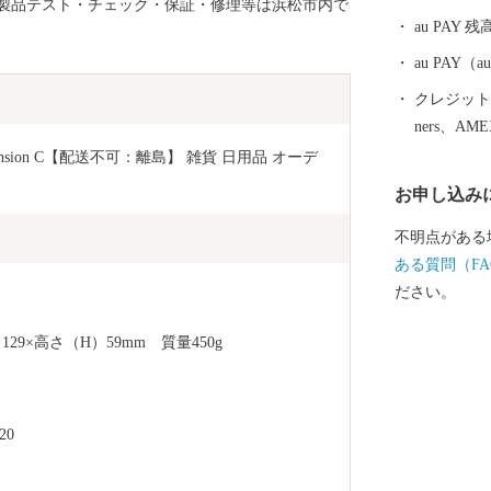
製品テスト・チェック・保証・修理等は浜松市内で
ォーター・ビ
au PAY 残
き、自然と一
au PAY
クレジットカ
ners、AM
imension C【配送不可：離島】 雑貨 日用品 オーデ
お申し込み
不明点がある
ある質問（FA
ださい。
9×高さ（H）59mm　質量450g
20