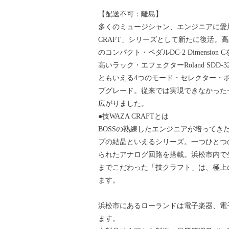
【配送不可：離島】
多くのミュージシャン、エンジニアに愛用されてい
CRAFT」シリーズとして新たに復活。
のコンパクト・ペダルDC-2 Dimens
高いラック・エフェクターRoland SDD-3
ともいえる4つのモード・セレクター・
プグレード。従来では実現できなかった
広がりました。
●技WAZA CRAFTとは
BOSSの熟練したエンジニアが培って
プの結晶といえるシリーズ。一つひとつ
られたアナログ回路を搭載。浜松市内で
までこだわった「技クラフト」は、極上
ます。
浜松市にあるローランドは電子楽器、電
ます。