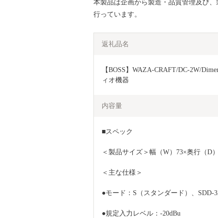
本製品は企画から製造・品質管理及び、
行っています。
返礼品名
【BOSS】WAZA-CRAFT/DC-2W/D
ィオ機器 
内容量
■スペック
＜製品サイズ＞幅（W）73×奥行（D）12
＜主な仕様＞
●モード：S（スタンダード）、SDD-3
●規定入力レベル：-20dBu