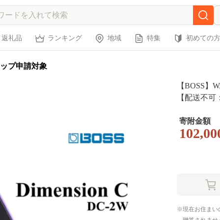
返礼品
ランキング
地域
特集
初めての
ップ申請対象
【BOSS】WAZ
【配送不可：
器
寄附金額
102,00
現在お住まい