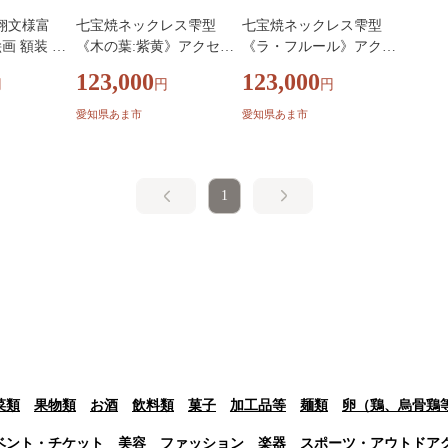
翔文様富
七宝焼ネックレス雫型
七宝焼ネックレス雫型
画 額装 イ
《木の葉:紫黄》アクセサ
《ラ・フルール》アクセ
品 工芸 工芸
リー ジュエリー ネックレ
サリー ジュエリー ネック
123,000
123,000
円
円
円
統 七宝 七
ス ペンダント 装飾 工芸
レス ペンダント 装飾 工芸
うやき 焼き
工芸品 伝統工芸 伝統 七宝
工芸品 伝統工芸 伝統 七宝
愛知県あま市
愛知県あま市
 作品 芸術
七宝焼き しっぽうやき 焼
七宝焼き しっぽうやき 焼
 受注生産 職
き物 芸術 芸術品 受注生産
き物 受注生産 職人技 職人
山 富士 山
職人 職人技 作品 ご褒美
芸 作品 工芸作品 芸術作品
上品 華やか 植物 木の葉
ご褒美 上品 華やか 花 フ
1
葉 葉っぱ
ラワー 植物
菜類
果物類
お酒
飲料類
菓子
加工品等
麺類
卵（鶏、烏骨鶏
ベント・チケット
美容
ファッション
楽器
スポーツ・アウトドア