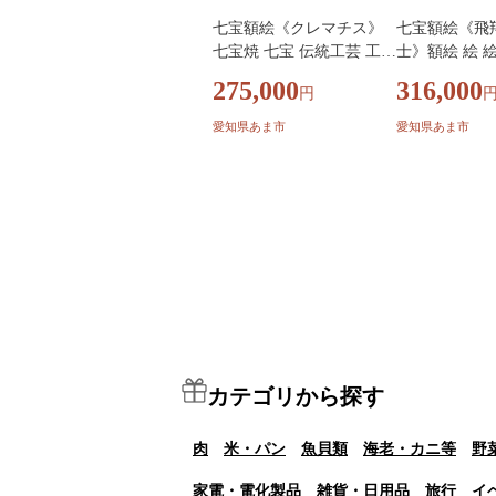
七宝額絵《クレマチス》
七宝額絵《飛
七宝焼 七宝 伝統工芸 工芸
士》額絵 絵 絵
鉄線 花 インテリア 絵 額
ンテリア 装飾
275,000
316,000
円
絵 作家 職人 贈り物 プレ
品 伝統工芸 伝
ゼント 送料無料 田村七宝
宝焼き しっぽ
愛知県あま市
愛知県あま市
工芸 愛知県 あま市 絵画
物 芸術 芸術品
額装 装飾品 工芸品 伝統
作品 工芸作品
しっぽうやき 焼き物 受注
人 職人技 富士
生産 職人技 鉄線 クレマチ
風景 風景画
ス
カテゴリから探す
肉
米・パン
魚貝類
海老・カニ等
野
家電・電化製品
雑貨・日用品
旅行
イ