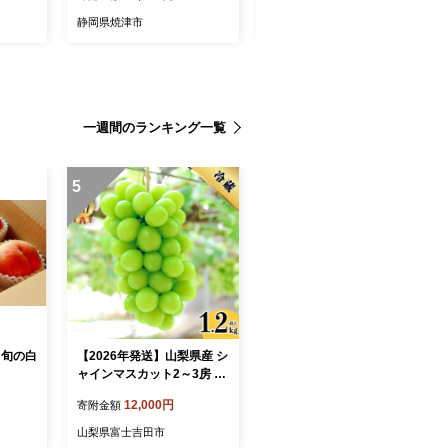
種類全3回【4089275】
静岡県焼津市
茨城県茨城県庁
一週間のランキング一覧
5
8月旬の白
【2026年発送】山梨県産 シ
ャインマスカット2～3房 (1.
2kg以上)
12,000円
寄附金額
山梨県富士吉田市