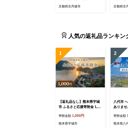
京都府京丹後市
京都府京
人気の返礼品ランキン
1
2
【返礼品なし】熊本県宇城
八代市 
市 ふるさと応援寄附金 1,00
ありません
0円
0円
1,000円
寄附金額
寄附金額
熊本県宇城市
熊本県八