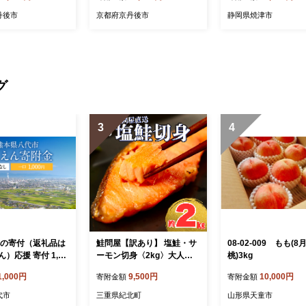
丹後市
京都府京丹後市
静岡県焼津市
グ
3
4
への寄付（返礼品は
鮭問屋【訳あり】 塩鮭・サ
08-02-009 もも(
）応援 寄付 1,00
ーモン切身〈2kg〉大人気
桃)3kg
鮭 切り身 家計応援 不揃い
1,000円
9,500円
10,000円
寄附金額
寄附金額
鮭問屋直送【MS03】
代市
三重県紀北町
山形県天童市