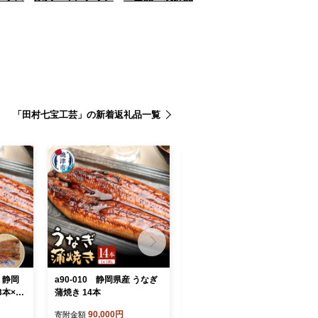
「田村七宝工芸」の新着返礼品一覧
】静岡
a90-010 静岡県産 うなぎ
＜発送月固定定期便＞4・
本×2
蒲焼き 14本
5・6月発送予定 山一ファー
ム 鉾田市 メロン食べ比べ 3
90,000円
33,000円
寄附金額
寄附金額