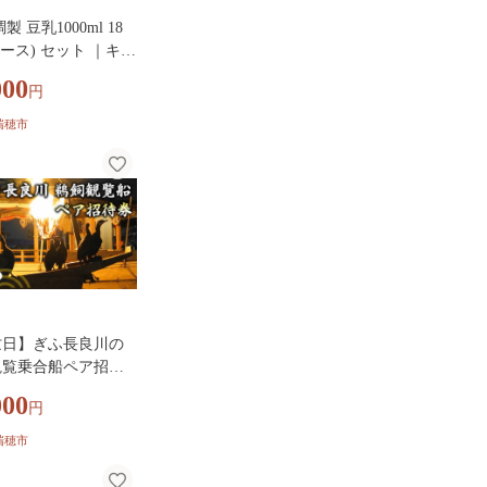
製 豆乳1000ml 18
ケース) セット ｜キッ
ン豆乳 特濃豆乳 特
000
円
豆乳 リピート 高評
イミルク 植物性ミル
瑞穂市
康 美容 常温保存豆乳
み物 豆乳飲料 特濃
康 たんぱく質 特濃
食 特濃豆乳トクホ
健用食品 調製豆乳
豆乳ソイミルク 豆乳
ク質 特保 朝ごはん
テロール対策 大豆
補給
忙日】ぎふ長良川の
観覧乗合船ペア招待
阜 観光 チケット 岐
000
円
鵜飼観覧船事務所 |
 岐阜 観光 チケット
瑞穂市
文化財 遊覧船 人気