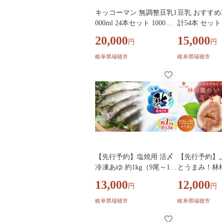
キッコーマン 無調整豆乳1
豆乳 おすすめ3種
000ml 24本セット 1000ml
計54本 セッ
4ケースセット｜キッコー
マン 紅茶 ココ
20,000
15,000
円
円
マン 豆乳 無調整 紙パック
評価 ソイミル
高評価 ソイミルク 植物性
性ミルク 常温
岐阜県瑞穂市
岐阜県瑞穂市
ミルク 常温 常温保存 飲み
存 豆乳飲み物
物 飲料 ドリンク コレステ
リンク豆乳 
ロール 健康 美容 朝食 ヘ
ル 健康 美容 
ルシー たんぱく質 タンパ
ー豆乳 たんぱ
ク質 蛋白質 ソイミルク健
ク質 蛋白質 
康 ソイミルクたんぱく質
乳たんぱく質 
ソイミルク朝食 飲料健康
康飲料 大豆豆
健康飲料 大豆 イソフラボ
ボン 無調整豆
ン 無調整豆乳健康 無調整
整豆乳朝 飲み
【先行予約】塩焼用 活〆
【先行予約】
豆乳朝食
発送 12/18迄
冷凍あゆ 約1kg（9尾～13
とうまみ！林
尾）| 先行予約あゆ魚 先行
じく うましずく
13,000
12,000
円
円
予約あゆ川魚 塩焼用あゆ
約1.6kg | 
魚介 塩焼用鮎川魚 活〆冷
果物 くだもの
岐阜県瑞穂市
岐阜県瑞穂市
凍鮎魚介 約1kgあゆ川魚
甘い 朝ごはん
約1kg鮎魚 9尾～13尾あゆ
ト お取り寄せ 国産 産