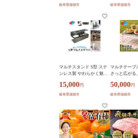
おしゃれ インテリアグリ
れ インテリア
岐阜県瑞穂市
岐阜県瑞穂市
ーン 癒し リラックス プレ
し リラックス
ゼント ギフト 誕生日 お祝
ギフト 誕生日
い 希少 岐阜 瑞穂市 はな
岐阜 瑞穂市 
のかファーム
ーム
マルチスタンド S型 ステ
マルチテーブ
ンレス製 やわらかく魅せ
さっと広がる
る｜ペン立て 文具入れ 文
能テーブル｜
15,000
50,000
円
円
房具 収納 スタンド 歯ブラ
り畳み 持ち歩
シスタンド ステンレス 雑
アウトドア BB
岐阜県瑞穂市
岐阜県瑞穂市
貨 日用品 インテリア デス
ジャー キッチ
ク 机 洗面 便利 岐阜 瑞穂
置き 便利 岐
市