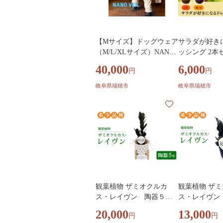
【Mサイズ】ドッグウェア
サラダが好き
（M/L/XLサイズ）NANO
ッシング 2本セット (ご
VEIL(ナノヴェール) スキ
ま・黒ごま)
40,000
6,000
円
円
ンケア| 犬 犬用 服 ドッグ
ウェア ペット ペット服 わ
岐阜県瑞穂市
岐阜県瑞穂市
んちゃん フレンチブルド
ッグ パグ 肌トラブル 快適
岐阜 瑞穂市
観葉植物 ザミオクルカ
観葉植物 ザ
ス・レイヴン 陶器５号
ス・レイヴン 
【希少品種！】| 観葉植物
【希少品種！】
20,000
13,000
円
円
ザミオ インテリア 鉢つき
ザミオ インテ