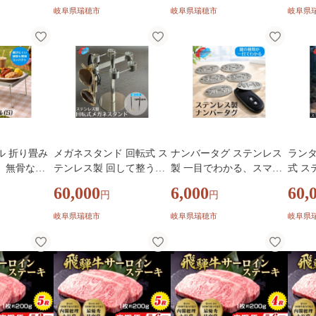
グリーン 癒
キュー BBQ イベント レジ
キュー BBQ イベント レジ
シスタ
岐阜県瑞穂市
岐阜県瑞穂市
岐阜県
 プレゼント
ャー 夏休み おすすめ キャ
ャー 夏休み おすすめ キャ
貨 日
 お祝い 希少
ンプ用品 キャンプグッズ
ンプ用品 キャンプグッズ
ク 机
はなのかファ
ステンレス 簡単 カンタン
ステンレス 簡単 カンタン
市
日本製 岐阜 瑞穂市
日本製 岐阜 瑞穂市
ル 折り畳み
メガネスタンド 回転式 ス
ナンバータグ ステンレス
ランタ
、無骨な万
テンレス製 回して整う、
製 一目でわかる、スマー
式 ス
テーブル 折
魅せる収納空間｜メガネ
ト番号管理 ｜タグ 目印 キ
る、
60,000
6,000
60,
円
円
き キャンプ
スタンド メガネホルダー
ーリング キーホルダー チ
ンタン
Q 机 台 レ
眼鏡スタンド 眼鏡ホルダ
ャーム 小物 雑貨 岐阜 瑞
プ ア
岐阜県瑞穂市
岐阜県瑞穂市
岐阜県
ン収納 小物
ー メガネグッズ 眼鏡グッ
穂市
日用品
阜 瑞穂市
ズ おすすめ 雑貨 日用品
穂市 
ステンレス 便利グッズ 岐
阜 瑞穂市