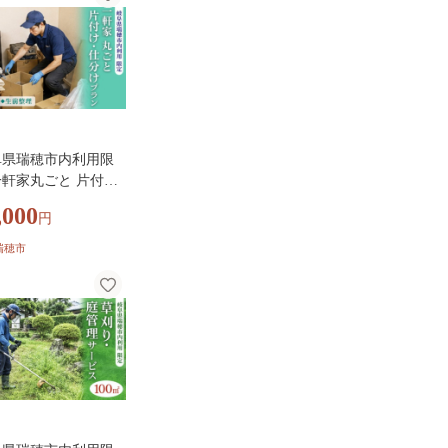
ペア 鵜飼 観覧船 乗合
験 鵜飼観覧船事務所
阜県瑞穂市内利用限
軒家丸ごと 片付
仕分けプラン（遺品
,000
円
生前整理）| 片付け
理 生前整理 不用品
瑞穂市
ゴミ回収 掃除 清掃
行 代行サービス 空
一軒家 岐阜 瑞穂市