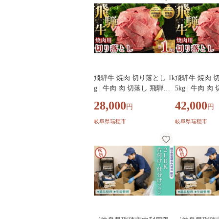
魚介 9尾～13尾鮎魚 あゆ
岐阜県 瑞穂市 
アユ 鮎 魚 魚介 川魚 活き
月～発送
鮎 冷凍鮎 活〆 塩焼き鮎
塩焼き 活〆鮎※北海道・
沖縄・離島への配送不可
※2026年7月上旬～9月中
旬頃に順次発送予定
飛騨牛 焼肉 切り落とし 1k
飛騨牛 焼肉 切
g | 牛肉 肉 切落し 飛騨牛
5kg | 牛肉 
訳あり 訳アリ わけあり ワ
牛 訳あり 訳
28,000
42,000
円
円
ケアリ 不揃い 冷凍 まるた
ワケアリ 不揃い 
か 食品 バーベキュー BBQ
たか 食品 バ
岐阜県瑞穂市
岐阜県瑞穂市
家用 家庭用 岐阜 瑞穂市
BQ 家用 家庭
市