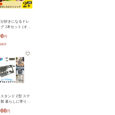
ダが好きになるドレ
ト (オニ
ごま)
00
円
瑞穂市
スタンド Z型 ステ
製 暮らしに寄り添
ン立て 文具入れ 文
000
円
収納 スタンド 歯ブラ