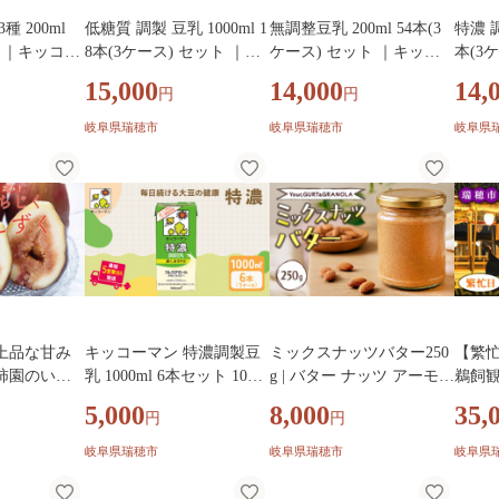
 200ml
低糖質 調製 豆乳 1000ml 1
無調整豆乳 200ml 54本(3
特濃 調
ト ｜キッコー
8本(3ケース) セット ｜キ
ケース) セット ｜キッコ
本(3
ア 抹茶 高
ッコーマン 高評価 ソイミ
ーマン 豆乳 無調整 紙パッ
コーマ
15,000
14,000
14,
円
円
ク豆乳 植物
ルク豆乳 植物性ミルク 常
ク 高評価 ソイミルク 植物
濃調製
豆乳 常温保
温豆乳 常温保存 豆乳飲み
性ミルク 常温 常温保存 飲
価 ソ
岐阜県瑞穂市
岐阜県瑞穂市
岐阜県
 豆乳飲料 ド
物 豆乳飲料 ドリンク豆乳
み物 飲料 ドリンク コレス
ク 健
コレステロー
コレステロール 健康 美容
テロール 健康 美容 朝食
豆乳飲
朝食 ヘルシ
朝食 ヘルシー豆乳 たんぱ
ヘルシー たんぱく質 タン
豆乳健
く質 タンパ
く質 タンパク質 蛋白質 ソ
パク質 蛋白質 ソイミルク
豆乳朝
ソイミルク豆
イミルク豆乳たんぱく質
健康 ソイミルクたんぱく
特定保
飲料健康 健
飲料健康 健康飲料 大豆豆
質 ソイミルク朝食 飲料健
朝食 
乳 イソフラ
乳 イソフラボン 無調整豆
康 健康飲料 大豆 イソフラ
タンパ
乳健康 無調
乳健康 無調整豆乳たんぱ
ボン 無調整豆乳健康【年
コレス
比べ 【年内
く質
内発送 12/18迄受付】
栄養
上品な甘み
キッコーマン 特濃調製豆
ミックスナッツバター250
【繁
受付】
柿園のいち
乳 1000ml 6本セット 1000
g | バター ナッツ アーモン
鵜飼
400g×4P
ml 1ケース｜豆乳 特濃豆
ド パン トースト ヨーグル
券 岐
5,000
8,000
35,
円
円
無花果 イチジク
乳 特濃調製豆乳 高評価 ソ
ト クラッカー パンケーキ
阜市/
 フルーツ 生
イミルク 植物性ミルク 50
加工食品 乳製品 朝食 おや
鵜飼い
岐阜県瑞穂市
岐阜県瑞穂市
岐阜県
 朝食 デザー
00 5000円 1万円以下 健康
つ Your,GURT&GRANOLA
旅行 伝統 日本遺産 重要無
直
美容 常温保存 飲み物 飲料
岐阜 瑞穂市
形民俗