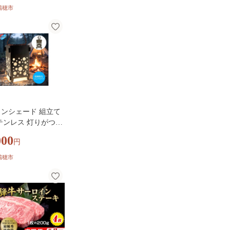
ンド ステンレス 雑
瑞穂市
用品 インテリア デス
 洗面 便利 岐阜 瑞穂
ンシェード 組立て
テンレス 灯りがつく
特別な癒し空間｜ラ
000
円
 インテリア キャン
ウトドア BBQ 雑貨
瑞穂市
 ステンレス 岐阜 瑞
送料無料