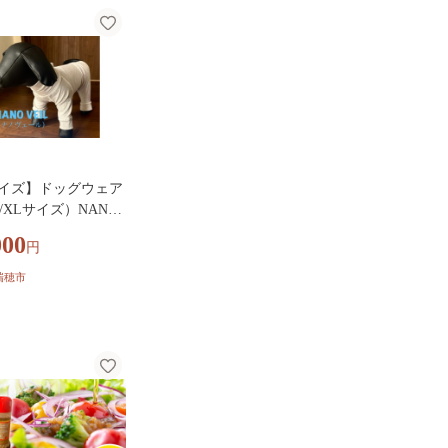
い ソフト 再生紙
サイズ】ドッグウェア
L/XLサイズ）NANO
L(ナノヴェール) スキ
000
円
| 犬 犬用 服 ドッグ
 ペット ペット服 わ
瑞穂市
ん フレンチブルド
パグ 肌トラブル 快適
瑞穂市