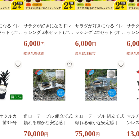
になるドレ
サラダが好きになるドレ
サラダが好きになるドレ
サラ
ッシング 2本セット (ご
ッシング 2本セット (オニ
ッシング 2本セッ
ま・ごまかつお)
オン・黒ごま)
オン・
6,000
6,000
6,0
円
円
岐阜県瑞穂市
岐阜県瑞穂市
岐阜県
ミオクルカ
角ローテーブル 組立て式
丸ローテーブル 組立て式
マルチ
苗3.5号
頼れる確かな安定感｜テ
頼れる確かな安定感｜テ
ンレス
| 観葉植物
ーブル アウトドア アウト
ーブル アウトドア アウト
う｜ペ
70,000
75,000
13,
円
円
リア おしゃ
ドア用品 キャンプ バーベ
ドア用品 キャンプ バーベ
房具 