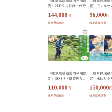
〈岐阜県瑞穂市内利用限
〈岐阜県瑞穂
定〉2LDK 片付け・仕分け
定〉ワンルー
プラン（遺品整理・生前
片付け・仕分
144,000
96,000
円
円
整理）| 片付け 遺品整理
（遺品整理・
生前整理 不用品回収 ゴミ
片付け 遺品整
岐阜県瑞穂市
岐阜県瑞穂市
回収 掃除 清掃 掃除代行
不用品回収 ゴ
代行サービス 空き家 2LD
清掃 掃除代行 代行サービ
K 岐阜 瑞穂市
ス 空き家 ワ
ート岐阜 瑞穂
〈岐阜県瑞穂市内利用限
〈岐阜県瑞穂
定〉草刈り・庭管理サー
定〉水回りク
ビス 50㎡｜掃除 清掃 掃
点セット（浴
110,000
150,000
円
除代行 代行サービス 草刈
レ・洗面）｜掃
り 庭 実家 空き家 岐阜 瑞
リーニング お
岐阜県瑞穂市
岐阜県瑞穂市
穂市
イレ 洗面 水
代行サービス 
穂市