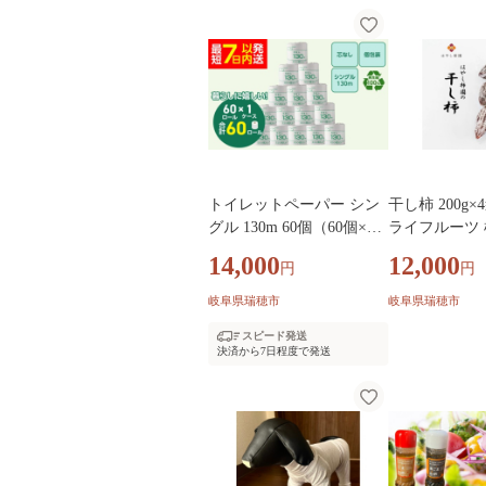
トイレットペーパー シン
干し柿 200g×4
グル 130m 60個（60個×1
ライフルーツ 
ケース） 個包装 芯なし｜
柿 カキ かき 
14,000
12,000
円
円
日用品 業務用 生活 必需品
菓子 おやつ 
エコ eco 高評価 たっぷり
し柿園 岐阜 
岐阜県瑞穂市
岐阜県瑞穂市
まとめ買い 長持ち ストッ
料
スピード発送
ク 備蓄 保存 災害 防災 備
決済から7日程度で発送
蓄用 トイペ 消耗品 常備
やさしい ソフト 再生紙