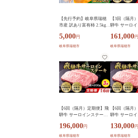
【先行予約】岐阜県瑞穂
【3回（隔月
市産 訳あり富有柿 2.5kg｜
騨牛 サーロ
富有柿 柿 ふゆうがき かき
約200g×5枚
5,000
161,000
円
カキ 訳アリ わけあり ワケ
牛 ステーキ 
あり 旬 フルーツ くだもの
身 赤身肉 赤
岐阜県瑞穂市
岐阜県瑞穂市
果物 贈答用 家庭用 スイー
ーキサーロイ
ツ おやつお取り寄せ お取
牛 飛騨 牛サ
り寄せグルメ 秋の味覚 産
牛サーロイン
地直送 先行 予約 富有柿家
イン お中元 
庭用 富有柿訳あり 富有柿
贈答用 牛肉ギ
くだもの 富有柿おやつ ※
ギフト 和牛ギ
2026年11月～発送
赤身 牛肉赤身
【6回（隔月）定期便】飛
【6回（隔月
騨牛 サーロインステーキ
騨牛 サーロ
約200g×3枚｜牛肉 国産 和
約200g×2枚
196,000
130,000
円
牛 ステーキ サーロイン 赤
牛 ステーキ 
身 赤身肉 赤身飛騨牛 ステ
身 赤身肉 赤
岐阜県瑞穂市
岐阜県瑞穂市