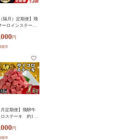
回（隔月）定期便】飛
サーロインステーキ
0g×4枚｜牛肉 国産 和
,000
円
テーキ サーロイン 赤
身肉 赤身飛騨牛 ステ
瑞穂市
ーロイン ブランド
騨 牛サーロイン 飛騨
ロイン 和牛サーロ
お中元 お歳暮 ギフト
 牛肉ギフト 飛騨牛
 和牛ギフト 飛騨牛
牛肉赤身 飛騨うし
カ月定期便】飛騨牛
ロステーキ 約1kg
 和牛 国産 和牛 ブ
,000
円
牛 サイコロステー
テーキ 飛騨牛 飛騨牛
瑞穂市