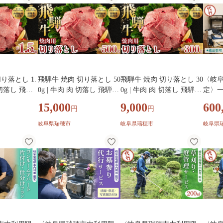
※2026年8
たんぱく質 特濃豆乳朝食
2名 
特濃豆乳 トクホ 特定保健
船 体
用食品 ソイミルク 豆乳 タ
ンパク質 特保 朝ごはん コ
レステロール対策 けんこ
う ヘルシー 大豆 イソフラ
ボン 栄養補給 健康飲料
り落とし 1.
飛騨牛 焼肉 切り落とし 50
飛騨牛 焼肉 切り落とし 30
〈岐
肉 切落し 飛騨
0g | 牛肉 肉 切落し 飛騨牛
0g | 牛肉 肉 切落し 飛騨牛
定〉一
アリ わけあり
訳あり 訳アリ わけあり ワ
訳あり 訳アリ わけあり ワ
け・
15,000
9,000
600
円
円
冷凍 まる
ケアリ 不揃い 冷凍 まるた
ケアリ 不揃い 冷凍 まるた
整理・
ーベキュー B
か 食品 バーベキュー BBQ
か 食品 バーベキュー BBQ
遺品整
岐阜県瑞穂市
岐阜県瑞穂市
岐阜県
用 岐阜 瑞穂
家用 家庭用 岐阜 瑞穂市
家用 家庭用 岐阜 瑞穂市
回収 
掃除代
き家 