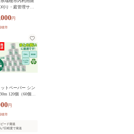
阜県瑞穂市内利用限
草刈り・庭管理サー
100㎡｜掃除 清掃
,000
円
行 代行サービス 草
庭 実家 空き家 岐阜
瑞穂市
市
ットペーパー シン
30m 120個（60個×2
） 個包装 芯なし｜
000
円
 業務用 生活 必需品
eco 高評価 たっぷり
瑞穂市
買い 長持ち ストッ
スピード発送
 保存 災害 防災 備
ら7日程度で発送
トイペ 消耗品 常備