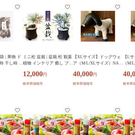
ト 再生紙
やさし
袋 | 果物 ド
ミニ松 盆栽 | 盆栽 松 観葉
【XLサイズ】ドッグウェ
【L
柿 干し柿 干
植物 インテリア 癒し プレ
ア（M/L/XLサイズ）NAN
（M/
デザート お
ゼント ギフト 敬老の日 誕
O VEIL(ナノヴェール) ス
VEI
12,000
40,000
40,
円
円
お茶菓子 はや
生日 お祝い 送料無料 岐阜
キンケア| 犬 犬用 服 ドッ
ンケア
瑞穂市 送料無
瑞穂市 はなのかファーム
グウェア ペット ペット服
ウェア
岐阜県瑞穂市
岐阜県瑞穂市
岐阜県
※2026年6月～発送
わんちゃん フレンチブル
んちゃ
ドッグ パグ 肌トラブル 快
ッグ 
適 岐阜 瑞穂市
岐阜 