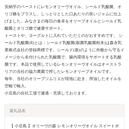
安納芋のペーストにレモンオリーヴオイル、シールド乳酸菌、オ
リゴ糖をプラスし、しっとりとした口あたりの良いジャムに仕上
げました。みなさまの毎日の食卓をオリーブオイルとシールド乳
酸菌とオリゴ糖で健康サポート。
トーストや、ヨーグルトに入れていただくのがおすすめです。 シ
ールド乳酸菌(R)とは：シールド乳酸菌(殺菌乳酸菌粉末)は森永乳
業株式会社の登録商標です。シールド(盾)のように外敵から守るイ
メージから名付けられた乳酸菌で、腸内環境をサポートする乳酸
菌です。本品で使用しているレモンオリーヴオイルはオーストラ
リアの当社の協力農園で搾したレモンオリーブオイルです。
毎年、当社のオリーブソムリエが現地に赴き、搾油したオイルを
空輸で輸入。
小豆島の自社工場で濾過・充填しております。
返礼品名
【 小豆島 】オリーヴの森 レモンオリーヴオイル スイートポ