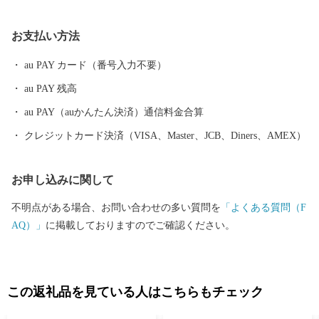
で唯一根付けに成功した「オリーブ」、江戸時代から受け継がれ
る「醤油」、日本の三大生産地にもなっている「そうめん」、日
お支払い方法
本一の生産量を誇る「ごま油」、小豆島産オリーブのしぼり果実
を配合した特別な餌“オリーブ飼料”で育てられた「小豆島オリー
au PAY カード（番号入力不要）
ブ牛」、全国発信を目指す小豆島のブランド鱧 「小豆島 島鱧（し
au PAY 残高
ょうどしま しまはも）」など、豊かな自然で育まれたおいしいも
のがいっぱい。 先人が築いた伝統的な行事や歴史的な景観を守
au PAY（auかんたん決済）通信料金合算
り、後世へと継承していくには、「ふるさとを大切にしたい」
クレジットカード決済（VISA、Master、JCB、Diners、AMEX）
「ふるさとの発展に貢献したい」という皆さまの貴重な応援が不
可欠です。皆さまからいただきましたご厚意は、土庄町が掲げる
お申し込みに関して
まちづくりのテーマの各事業に対する貴重な財源として活用させ
ていただきます。”生まれ育ったふるさと”のみならず”心のふるさ
不明点がある場合、お問い合わせの多い質問を
「よくある質問（F
と”や”第二のふるさと”など、土庄町を応援していただける皆さ
AQ）」
に掲載しておりますのでご確認ください。
ま、ふるさと土庄町をなつかしく思う皆さまの応援をよろしくお
願いします。
この返礼品を見ている人はこちらもチェック