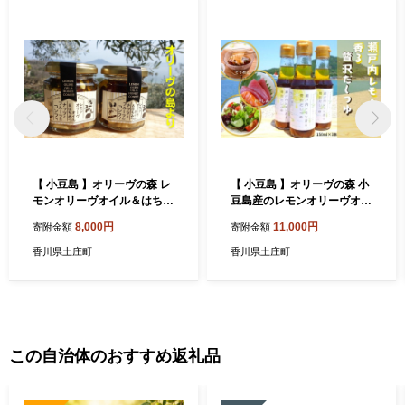
【 小豆島 】オリーヴの森 レ
【 小豆島 】オリーヴの森 小
モンオリーヴオイル＆はちみ
豆島産のレモンオリーヴオイ
つ ナッツとフルーツのコン
ル 瀬戸内レモン 香る 贅沢だ
8,000円
11,000円
寄附金額
寄附金額
フィ 110g×2本 セット オリ
しつゆ 3本セット 柑橘 レモ
ーブオイル オイル漬け はち
ン 檸檬 だし つゆ オリーブオ
香川県土庄町
香川県土庄町
みつ ハチミツ 蜂蜜 檸檬 レモ
イル ヘルシー 健康 調味料 万
ン ナッツ フルーツ ヘルシー
能 贅沢 爽やか 小豆島産 香川
健康 調味料 香川 香川県 土庄
香川県 土庄 土庄町
土庄町
この自治体のおすすめ返礼品