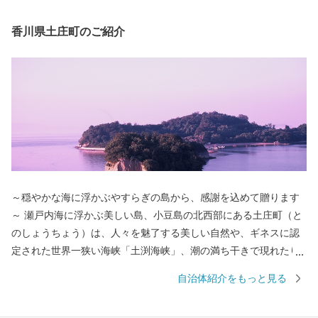
香川県土庄町のご紹介
～穏やかな海に浮かぶやすらぎの島から、感謝を込めて贈ります
～ 瀬戸内海に浮かぶ美しい島、小豆島の北西部にある土庄町（と
のしょうちょう）は、人々を魅了する美しい自然や、ギネスに認
定された世界一狭い海峡「土渕海峡」、潮の満ち干きで現れたり
消えたりする不思議な砂の道「エンジェルロード」、壺井栄の名
自治体紹介をもっと見る
作「二十四の瞳」の平和の群像などの観光スポットが数多くあ
り、ドラマや映画のロケ地にもなっています。 明治時代に日本