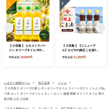
1
2
【 小豆島 】 エキストラバー
【 小豆島 】【リニューア
ジン オリーブオイル 500ml
ル】かどやの純正ごま油300
3本 セット 詰め合わせ 食用
ｇ×3本セット 小豆島オリ
19,000円
11,000円
寄附金額
寄附金額
油 パスタ サラダ ドレッシン
ジナルラベル 食用油 調味料
グ 揚げ物 調味料 スペイン 土
庄町※お申込・生産状況によ
っては発送までお日にちをい
ただく場合がございますの
で、予めご了承ください。
ふるさと納税ホーム
加工品等
ジャム
【 小豆島 】オリーヴの森 レモンオリーヴオイル スイートポテト ジャム 120g
×3本 セット オリーブオイル レモン ヘルシー 健康 檸檬 オリーブ オイル 香川
香川県 土庄 土庄町
ふるさと納税ホーム
ランキング
加工品等ランキング