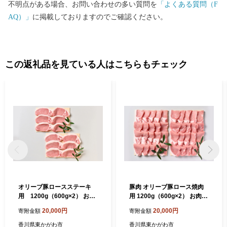
不明点がある場合、お問い合わせの多い質問を
「よくある質問（F
AQ）」
に掲載しておりますのでご確認ください。
この返礼品を見ている人はこちらもチェック
オリーブ豚ロースステーキ
豚肉 オリーブ豚ロース焼肉
用 1200g（600g×2） お肉
用 1200g（600g×2） お肉
豚肉
バーベキュー ロース肉 ポー
20,000円
20,000円
寄附金額
寄附金額
ク 夕飯 食材 豚丼 2パック 調
理 料理 冷凍
香川県東かがわ市
香川県東かがわ市