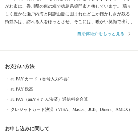
がわ市は、香川県の東の端で徳島県鳴門市と接しています。 瑞々
しく豊かな瀬戸内海と阿讃山脈に囲まれたどこか懐かしさが残る
街並みは、訪れる人をほっとさせ、そこには、暖かい笑顔で出迎
えてくれる人たちが住んでいます。 日本で初めて養殖に成功した
自治体紹介をもっと見る
ハマチは地域ブランドとしても有名でその味は絶品です。また、
地場産業である手袋生産は、全国シェアの90パーセント以上を占
めており、そこで作られる手袋は、スポーツやファッションなど
各界から絶大な信頼を得ています。今もなお、昔からの伝統製法
お支払い方法
を守り、作り続けられている和三盆糖など、技術、伝統、文化を
守る自然環境豊かな市です。 東かがわ市では、自然豊かな土地で
au PAY カード（番号入力不要）
生まれた農産物、確かな技術で作られた自慢の逸品をお届けして
au PAY 残高
います。 いただいたご寄付は、子どものため、地域のため、伝統
文化の継承のためなどに有効に使わせていただきます。
au PAY（auかんたん決済）通信料金合算
クレジットカード決済（VISA、Master、JCB、Diners、AMEX）
お申し込みに関して