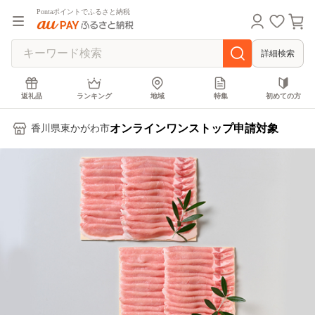
Pontaポイントでふるさと納税
詳細検索
返礼品
ランキング
地域
特集
初めての方
オンラインワンストップ申請対象
香川県東かがわ市