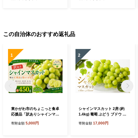
この自治体のおすすめ返礼品
1
2
東かがわ市のちょこっと食卓
シャインマスカット 2房 (約
応援品「訳ありシャインマス
1.4kg) 葡萄 ぶどう ブドウ フ
カット1房（約450g）」
ルーツ 果物 くだもの 果実 旬
5,000円
17,000円
寄附金額
寄附金額
の果物 旬のフルーツ 香川 香
川県 東かがわ市