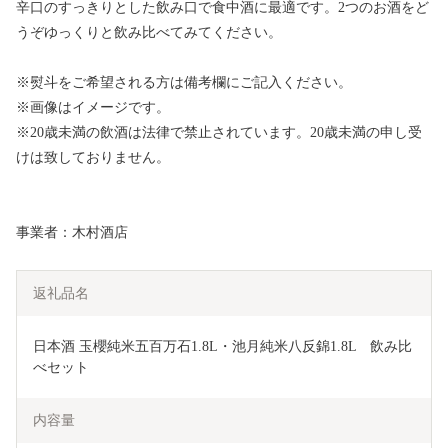
辛口のすっきりとした飲み口で食中酒に最適です。2つのお酒をど
うぞゆっくりと飲み比べてみてください。
※熨斗をご希望される方は備考欄にご記入ください。
※画像はイメージです。
※20歳未満の飲酒は法律で禁止されています。20歳未満の申し受
けは致しておりません。
事業者：木村酒店
返礼品名
日本酒 玉櫻純米五百万石1.8L・池月純米八反錦1.8L　飲み比
べセット
内容量