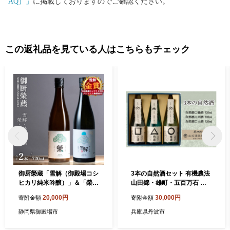
AQ）」
に掲載しておりますのでご確認ください。
この返礼品を見ている人はこちらもチェック
御厨榮蔵「雪解（御殿場コシ
3本の自然酒セット 有機農法
ヒカリ純米吟醸）」＆「榮
山田錦・雄町・五百万石 丹
（五百万石純米吟醸）」飲み
波市産 自然派日本酒 兵庫県
20,000円
30,000円
寄附金額
寄附金額
比べセット 720ml×2本
静岡県御殿場市
兵庫県丹波市