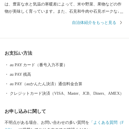
は、豊富な水と気温の寒暖差によって、米や野菜、果物などの作
物が美味しく育っています。また、石見和牛肉や石見ポークなど
のブランド肉、酪農、養鶏など畜産業も盛んな町です。 邑南町で
自治体紹介をもっと見る
はこれまで、ここでしか味わえない食や体験を「A級グルメ」と称
して、地域のブランドづくりを実践してきました。この取組は現
在、民間事業所が中心となって行われています。また、地域総が
かりで子育て環境の充実を図る「地域で子育て」と、子どもたち
お支払い方法
が自ら成長しようとする「子育ち」をサポートする「日本一の子
育て村」を目指す取組を推進しています。
au PAY カード（番号入力不要）
au PAY 残高
au PAY（auかんたん決済）通信料金合算
クレジットカード決済（VISA、Master、JCB、Diners、AMEX）
お申し込みに関して
不明点がある場合、お問い合わせの多い質問を
「よくある質問（F