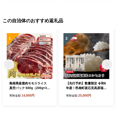
この自治体のおすすめ返礼品
1
2
島根県産鹿肉モモスライス
【先行予約】数量限定 令和8
真空パック 600g（200g×3
年産！邑南町産石見高原瑞穂
袋）冷凍
米10kg
14,000円
25,000円
寄附金額
寄附金額