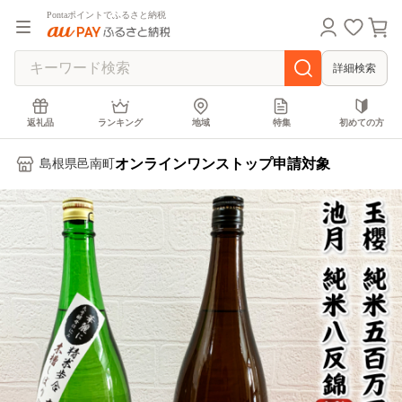
Pontaポイントでふるさと納税
詳細検索
返礼品
ランキング
地域
特集
初めての方
オンラインワンストップ申請対象
島根県邑南町