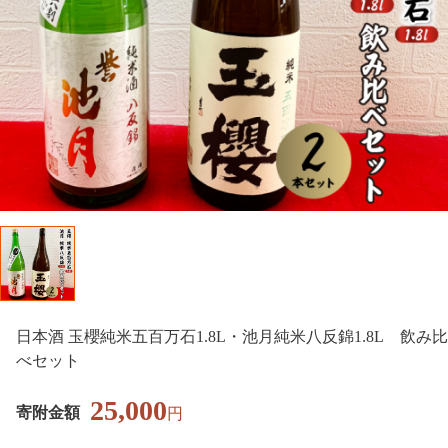
日本酒 玉櫻純米五百万石1.8L・池月純米八反錦1.8L 飲み比
べセット
25,000
寄附金額
円