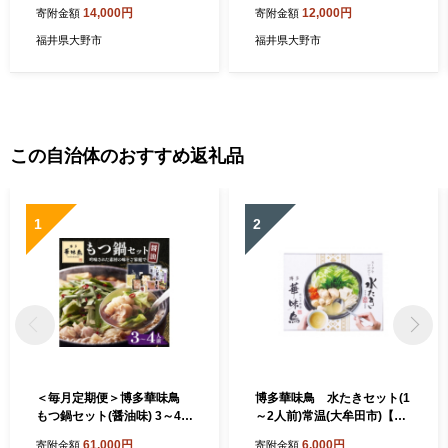
kg×2袋)
14,000円
12,000円
寄附金額
寄附金額
福井県大野市
福井県大野市
この自治体のおすすめ返礼品
1
2
＜毎月定期便＞博多華味鳥
博多華味鳥 水たきセット(1
もつ鍋セット(醤油味) 3～4人
～2人前)常温(大牟田市)【17
前(大牟田市)全6回_博多華味
50852】
61,000円
6,000円
寄附金額
寄附金額