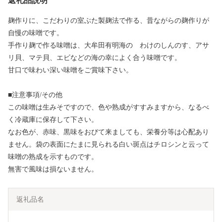
返礼品説明
麹作りに、こだわりの室ぶた製麹法で作る、昔ながらの麹作りが
自慢の味噌です。
手作り麹で作る味噌は、大牟田有明海の わけのしんのす、アサ
リ貝、マテ貝、エビなどの海の幸によく合う味噌です。
甘口で味わい深い味噌をご賞味下さい。
■注意事項/その他
この味噌は生みそですので、色や熟成がすすみますから、なるべ
く冷蔵庫に保存して下さい。
なお色が、赤味、黒味をおびて来ましても、栄養分等は心配あり
ません。袋の表面にたまに見られる白い斑点はチロシンと云って
味噌の熟成を示すものです。
無害で風味は損ないません。
返礼品名