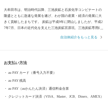
大牟田市は、明治時代以降、三池炭鉱と石炭化学コンビナートの
隆盛とともに急速な発展を遂げ、わが国の産業・経済の発展に大
きく貢献したまちです。 炭鉱は平成9年に閉山しましたが、平成2
7年7月、日本の近代化を支えた三池炭鉱宮原坑、三池炭鉱専用鉄
道敷跡、三池港は、世界的にその価値が認められ、明治日本の産
自治体紹介をもっと見る
業革命遺産として世界文化遺産に登録されました。 今、大牟田に
は豊かな自然、暮らしやすい生活環境、高齢者を支える優しさが
あります。そして、企業、仕事があり、何よりかけがえのない
「人」がいます。 大牟田市は「人づくり」をまちづくりの基本と
お支払い方法
しながら、新興感染症の拡大や豪雨災害といった困難な状況にお
いても決してくじけない、明るく未来志向の市民の力と思いを、
au PAY カード（番号入力不要）
このまちの将来に向けた飛躍の力（バネ）とし、全市的な災害対
au PAY 残高
応力の向上と、本市がこれまで培ってきた様々な基盤や経験を活
かし、時代の潮流に合わせ、新たなまちの魅力や付加価値をまち
au PAY（auかんたん決済）通信料金合算
全体として生み出していくことにより、これからも有明海沿岸地
クレジットカード決済（VISA、Master、JCB、Diners、AMEX）
域のリーディングシティとして発展していきます。