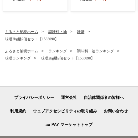
鳥 もつ鍋 醤油味 3～4人前
全6回 国産牛もつ 鍋セット
冷凍 博多名物 美味しい 人気
＜毎月定期便＞【4074424】
ふるさと納税ホーム
調味料・油
味噌
味噌2kg桶2個セット【1533090】
ふるさと納税ホーム
ランキング
調味料・油ランキング
味噌ランキング
味噌2kg桶2個セット【1533090】
プライバシーポリシー
運営会社
自治体関係者の皆様へ
利用規約
ウェブアクセシビリティの取り組み
お問い合わせ
au PAY マーケットトップ