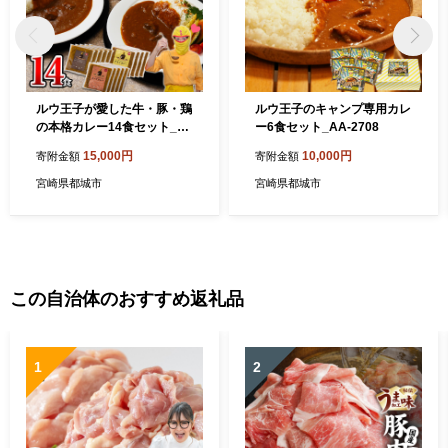
ルウ王子が愛した牛・豚・鶏
ルウ王子のキャンプ専用カレ
の本格カレー14食セット_M
ー6食セット_AA-2708
J-1516
15,000円
10,000円
寄附金額
寄附金額
宮崎県都城市
宮崎県都城市
この自治体のおすすめ返礼品
1
2