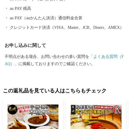
ています。 日本一の出荷額を誇る焼酎は、霧島山麓で育つサツマ
au PAY 残高
イモや地下深くからくみ上げられた清らかな水などを原料に作ら
れ、全国の愛飲家に愛されています。市内４つの蔵元が生み出
au PAY（auかんたん決済）通信料金合算
す、吟味を重ねた味わい深い個性的な焼酎は、たくさんの人たち
クレジットカード決済（VISA、Master、JCB、Diners、AMEX）
を魅了し続けています。 「MADE IN 都城」、つまり「都城産」
にこだわっています！
お申し込みに関して
不明点がある場合、お問い合わせの多い質問を
「よくある質問（F
AQ）」
に掲載しておりますのでご確認ください。
この返礼品を見ている人はこちらもチェック