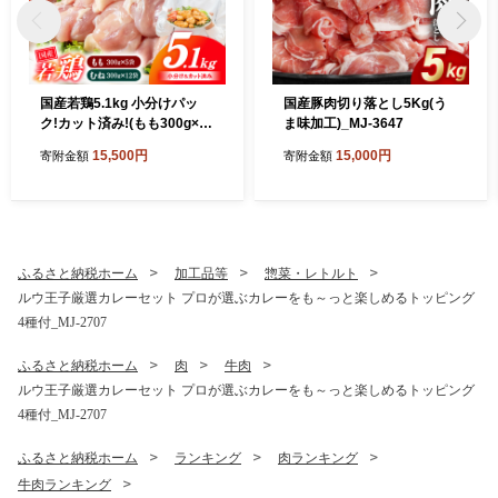
国産若鶏5.1kg 小分けパッ
国産豚肉切り落とし5Kg(う
ク!カット済み!(もも300g×5
ま味加工)_MJ-3647
P・むね300g×12P)_MJE-33
15,500円
15,000円
寄附金額
寄附金額
-007-N5100g
ふるさと納税ホーム
加工品等
惣菜・レトルト
ルウ王子厳選カレーセット プロが選ぶカレーをも～っと楽しめるトッピング
4種付_MJ-2707
ふるさと納税ホーム
肉
牛肉
ルウ王子厳選カレーセット プロが選ぶカレーをも～っと楽しめるトッピング
4種付_MJ-2707
ふるさと納税ホーム
ランキング
肉ランキング
牛肉ランキング