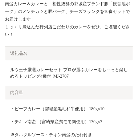
南蛮カレー＆カレーと、相性抜群の都城産ブランド豚「観音池ポ
ーク」のメンチカツと豚バーグ、チーズフランクを10食セットで
お届けします！
じっくり煮込んだ行列店こだわりのカレーをぜひ、ご堪能くださ
い！
返礼品名
ルウ王子厳選カレーセット プロが選ぶカレーをも～っと楽し
めるトッピング4種付_MJ-2707
内容量
・ビーフカレー（都城産黒毛和牛使用） 180g×10
・チキン南蛮 （宮崎県産鶏モモ肉使用）130g×3
※タルタルソース・チキン南蛮のたれ付き 