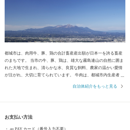
都城市は、肉用牛、豚、鶏の合計畜産産出額が日本一を誇る畜産
のまちです。 当市の牛、豚、鶏は、雄大な霧島連山の自然に囲ま
れた大地で生まれ、清らかな水、良質な飼料、農家の温かい愛情
が注がれ、大切に育てられています。 牛肉は、都城市内生産者の
努力のもと、きめ細やかな霜降りと色艶の良い柔らかい肉質が特
自治体紹介をもっと見る
徴です。 5年に一度和牛の日本一を決める「第12回全国和牛能力
共進会」(R4年10月)において、都城産の宮崎牛が最高賞である内
閣総理大臣賞を4回連続受賞いたしました。 豚肉は、養豚農家
各々が厳選した穀物に酵母、乳酸菌などを加えた飼料を与え、良
お支払い方法
質な肉質が特徴で多くのブランド豚が確立されています。 鶏肉
は、それぞれの銘柄に合わせて独自の飼料や飼育方法で生産され
au PAY カード（番号入力不要）