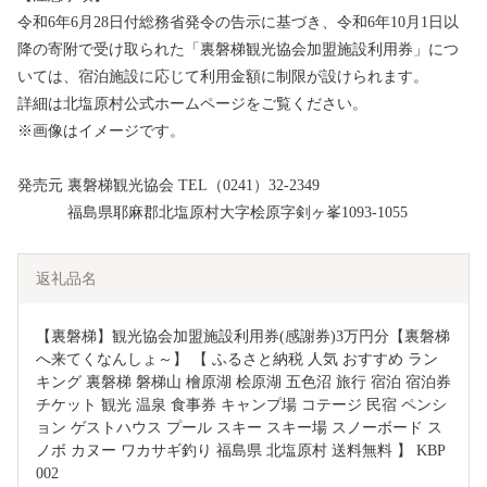
令和6年6月28日付総務省発令の告示に基づき、令和6年10月1日以
降の寄附で受け取られた「裏磐梯観光協会加盟施設利用券」につ
いては、宿泊施設に応じて利用金額に制限が設けられます。
詳細は北塩原村公式ホームページをご覧ください。
※画像はイメージです。
発売元 裏磐梯観光協会 TEL（0241）32-2349
福島県耶麻郡北塩原村大字桧原字剣ヶ峯1093-1055
返礼品名
【裏磐梯】観光協会加盟施設利用券(感謝券)3万円分【裏磐梯
へ来てくなんしょ～】 【 ふるさと納税 人気 おすすめ ラン
キング 裏磐梯 磐梯山 檜原湖 桧原湖 五色沼 旅行 宿泊 宿泊券 
チケット 観光 温泉 食事券 キャンプ場 コテージ 民宿 ペンシ
ョン ゲストハウス プール スキー スキー場 スノーボード ス
ノボ カヌー ワカサギ釣り 福島県 北塩原村 送料無料 】 KBP
002