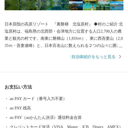
日本屈指の高原リゾート 『裏磐梯 北塩原村』 ◆村のご紹介 北
塩原村は、福島県の北西部・会津地方に位置する人口2,700人の農
業と観光の村です。南東に磐梯山（1,816ｍ）、東に西吾妻山（2,0
35ｍ・吾妻連峰）と、日本百名山に数えられる２つの山々に囲ま
れています。 また、明治21年の磐梯山噴火により、吾妻川・大川
自治体紹介をもっと見る
入川・小野川・中津川などが堰止められ、桧原湖、小野川湖、秋
元湖、曽原湖、五色沼湖沼群などの約三百とも言われる湖沼群が
生まれ、磐梯山をはじめとする周囲の山々と湖沼が美しい自然景
観を創り出し、四季折々の楽しみを体験できる日本屈指の高原リ
お支払い方法
ゾート地となっております。豊かな自然環境により、昭和25年国
立公園に指定され、令和2年に指定70周年を迎えました。 ◆北塩
au PAY カード（番号入力不要）
原村はこんな村 １．磐梯山と桧原湖の圧倒的な自然景観 裏磐梯
au PAY 残高
の四季折々 豊かな姿。 磐梯山の噴火によって形成された桧原湖
と、磐梯山の勇壮な姿は、四季折々の圧倒的な自然景観を生み出
au PAY（auかんたん決済）通信料金合算
し、北塩原に訪れる人の心を魅了します。 春は満開の桜に出迎え
クレジットカード決済（VISA、Master、JCB、Diners、AMEX）