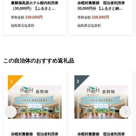
裏磐梯高原ホテル館内利用券
休暇村裏磐梯 宿泊者利用券
（30,000円）【ふるさと納
30,000円分 【ふるさと納税
税 人気 おすすめ ランキング
人気 おすすめ ランキング 宿
108,000円
108,000円
寄附金額
寄附金額
裏磐梯高原ホテル ギフト ク
泊クーポン プレゼント お祝
ーポン ホテル利用券 宿泊 お
い ホテル 泊まり リゾート ス
福島県北塩原村
福島県北塩原村
祝い 記念 檜原湖 五色沼 裏磐
パ 休暇村 裏磐梯 会津 福島
梯 福島県 北塩原村 送料無
北塩原村 送料無料】 KBAL0
料】 KBD004
02
この自治体のおすすめ返礼品
1
2
休暇村裏磐梯 宿泊者利用券
休暇村裏磐梯 宿泊者利用券