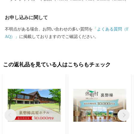
られ、夏は涼しく桧原湖・五色沼湖沼群の水面に癒され、秋の燃
えるような磐梯山の紅葉に心奪われ、冬の雪深い雪景色は無限の
お申し込みに関して
遊び方に心躍る。ぜひ北塩原の四季を体験してみてください。
２．圧倒的な大自然の中でレジャーを楽しめる 北塩原には、四季
不明点がある場合、お問い合わせの多い質問を
「よくある質問（F
折々の自然を活かした様々なレジャー・アクティビティがありま
AQ）」
に掲載しておりますのでご確認ください。
す。 五色沼湖沼群の探索、トレッキング、沢登り、サイクリン
グ、キャンプ、カヌー＆カヤック、バス釣り、スキー＆スノーボ
ード、氷上わかさぎ釣りなど、四季をそのまま感じていただける
様々なメニューが用意されております。 ３．温泉から塩がうまれ
この返礼品を見ている人はこちらもチェック
る 大塩裏磐梯温泉の「会津山塩」 磐梯山のふもとにある大塩裏
磐梯温泉は、地層に閉じ込められた太古の海水が、高温の地下水
に溶け出して源泉になったものです。 この温泉水を煮詰めて造ら
れる「山塩」は、「海塩」と違いカルシウム・マグネシウム・カ
リウムなどのミネラル成分の含有量が豊富で、海塩とは違った味
わいを楽しんでいただけます。