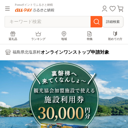
Pontaポイントでふるさと納税
詳細検索
返礼品
ランキング
地域
特集
初めての方
オンラインワンストップ申請対象
福島県北塩原村