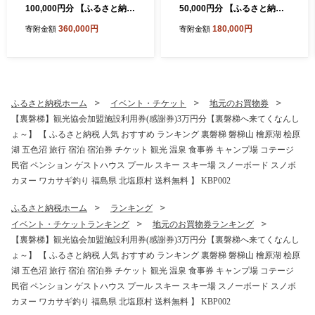
100,000円分 【ふるさと納税
50,000円分 【ふるさと納税
人気 おすすめ ランキング 宿
人気 おすすめ ランキング 宿
360,000円
180,000円
寄附金額
寄附金額
泊クーポン プレゼント お祝
泊クーポン プレゼント お祝
い ホテル 泊まり リゾート ス
い ホテル 泊まり リゾート ス
パ 休暇村 裏磐梯 会津 福島
パ 休暇村 裏磐梯 会津 福島
北塩原村 送料無料】 KBAL0
北塩原村 送料無料】 KBAL0
04
03
ふるさと納税ホーム
イベント・チケット
地元のお買物券
【裏磐梯】観光協会加盟施設利用券(感謝券)3万円分【裏磐梯へ来てくなんし
ょ～】 【 ふるさと納税 人気 おすすめ ランキング 裏磐梯 磐梯山 檜原湖 桧原
湖 五色沼 旅行 宿泊 宿泊券 チケット 観光 温泉 食事券 キャンプ場 コテージ
民宿 ペンション ゲストハウス プール スキー スキー場 スノーボード スノボ
カヌー ワカサギ釣り 福島県 北塩原村 送料無料 】 KBP002
ふるさと納税ホーム
ランキング
イベント・チケットランキング
地元のお買物券ランキング
【裏磐梯】観光協会加盟施設利用券(感謝券)3万円分【裏磐梯へ来てくなんし
ょ～】 【 ふるさと納税 人気 おすすめ ランキング 裏磐梯 磐梯山 檜原湖 桧原
湖 五色沼 旅行 宿泊 宿泊券 チケット 観光 温泉 食事券 キャンプ場 コテージ
民宿 ペンション ゲストハウス プール スキー スキー場 スノーボード スノボ
カヌー ワカサギ釣り 福島県 北塩原村 送料無料 】 KBP002