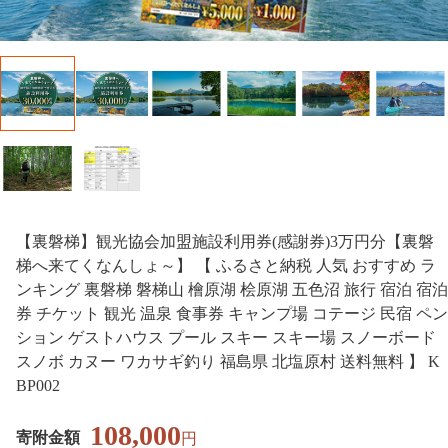
【裏磐梯】観光協会加盟施設利用券(感謝券)3万円分【裏磐
梯へ来てくなんしょ～】 【 ふるさと納税 人気 おすすめ ラ
ンキング 裏磐梯 磐梯山 檜原湖 桧原湖 五色沼 旅行 宿泊 宿泊
券 チケット 観光 温泉 食事券 キャンプ場 コテージ 民宿 ペン
ション ゲストハウス プール スキー スキー場 スノーボード
スノボ カヌー ワカサギ釣り 福島県 北塩原村 送料無料 】 K
BP002
108,000
寄附金額
円