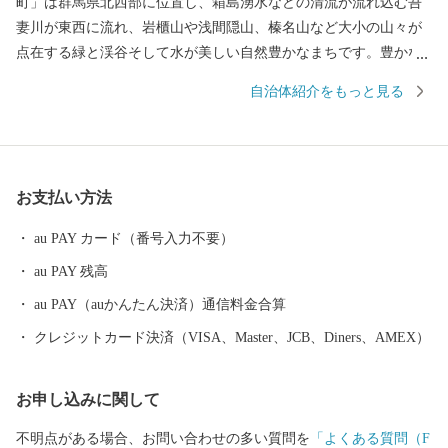
町」は群馬県北西部に位置し、箱島湧水などの清流が流れ込む吾
妻川が東西に流れ、岩櫃山や浅間隠山、榛名山など大小の山々が
点在する緑と渓谷そして水が美しい自然豊かなまちです。豊かな
自然は、縄文時代という古くから安らぎと潤いをもたらし、町の
自治体紹介をもっと見る
伝統・文化を育み歴史を築き上げてきました。しかしながら、現
在は少子高齢化に伴う急激な人口減少をはじめとする様々な問題
を抱えています。町は、「子供も大人もいきいき暮らせる元気な
まち 共に創ろう未来に向けて」を目標に、産業・子育て・教育
お支払い方法
を地方創生の重点施策とし、若年層世代の人口増の実現に取り組
んでいます。企業誘致や子育て施策の充実、町独自の教育システ
au PAY カード（番号入力不要）
ム構築などの総合戦略と、自然・文化遺産やそこに暮らす人々と
au PAY 残高
いう貴重な地域資源との調和が生み出す、町民と行政の協働によ
るまちづくりを進めています。皆様からいただいた心温まる寄附
au PAY（auかんたん決済）通信料金合算
を活かし、これからも町の人々が誇りを持って暮らせるよう、ま
クレジットカード決済（VISA、Master、JCB、Diners、AMEX）
た、町を訪れる皆様からも愛されるまちとなるよう、新しい歴史
をひとつひとつ丁寧に積み重ねてまいります。ふるさと東吾妻町
お申し込みに関して
への応援をよろしくお願いいたします。
不明点がある場合、お問い合わせの多い質問を
「よくある質問（F