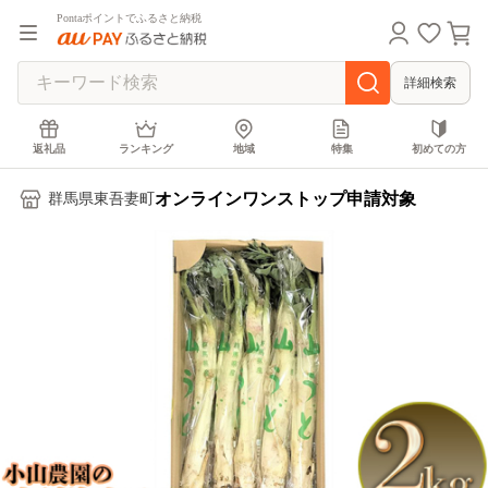
Pontaポイントでふるさと納税
詳細検索
返礼品
ランキング
地域
特集
初めての方
オンラインワンストップ申請対象
群馬県東吾妻町