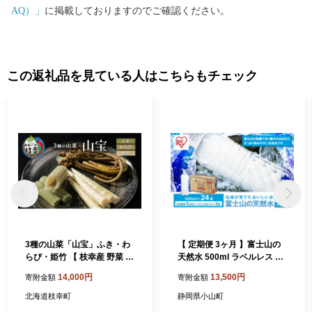
AQ）」
に掲載しておりますのでご確認ください。
この返礼品を見ている人はこちらもチェック
3種の山菜「山宝」ふき・わ
【 定期便 3ヶ月 】富士山の
らび・姫竹 【 枝幸産 野菜 山
天然水 500ml ラベルレス × 2
菜 北海道 オホーツク 枝幸 】
4本入 × 3回 | ナチュラル ミ
14,000円
13,500円
寄附金額
寄附金額
ネラルウォーター 500ml 水
エコ ペットボトル 天然水 飲
北海道枝幸町
静岡県小山町
料水 富士山天然水 アイリス