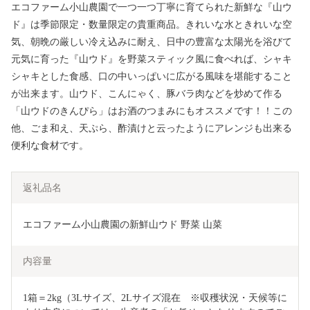
エコファーム小山農園で一つ一つ丁寧に育てられた新鮮な『山ウ
ド』は季節限定・数量限定の貴重商品。きれいな水ときれいな空
気、朝晩の厳しい冷え込みに耐え、日中の豊富な太陽光を浴びて
元気に育った『山ウド』を野菜スティック風に食べれば、シャキ
シャキとした食感、口の中いっぱいに広がる風味を堪能すること
が出来ます。山ウド、こんにゃく、豚バラ肉などを炒めて作る
「山ウドのきんぴら」はお酒のつまみにもオススメです！！この
他、ごま和え、天ぷら、酢漬けと云ったようにアレンジも出来る
便利な食材です。
返礼品名
エコファーム小山農園の新鮮山ウド 野菜 山菜 
内容量
1箱＝2kg（3Lサイズ、2Lサイズ混在　※収穫状況・天候等に