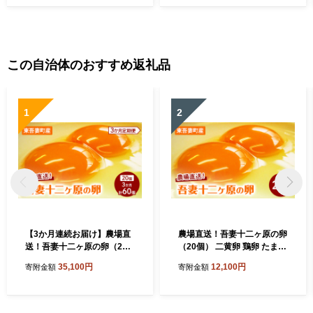
オーヤマ 静岡県 小山町
この自治体のおすすめ返礼品
1
2
【3か月連続お届け】農場直
農場直送！吾妻十二ヶ原の卵
送！吾妻十二ヶ原の卵（20
（20個） 二黄卵 鶏卵 たまご
個） 二黄卵 鶏卵 たまご タマ
タマゴ 卵 安心 こだわり 食卓
35,100円
12,100円
寄附金額
寄附金額
ゴ 卵 安心 こだわり 食卓 卵
卵かけごはん 堀田養鶏場 群
かけごはん 堀田養鶏場 群馬
馬県 東吾妻町
県 東吾妻町