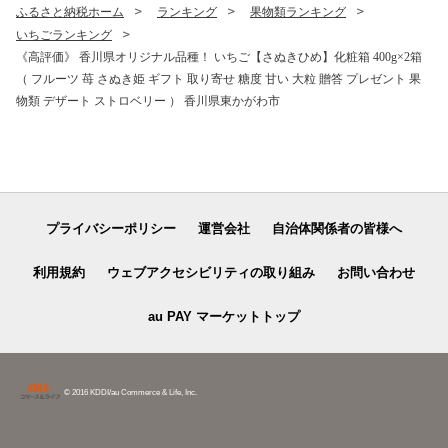
ふるさと納税ホーム
ランキング
果物類ランキング
いちごランキング
《高評価》 香川県オリジナル品種！ いちご【さぬきひめ】化粧箱 400g×2箱
（ フルーツ 苺 さぬき姫 ギフト 取り寄せ 糖度 甘い 大粒 贈答 プレゼント 果
物類 デザート ストロベリー ） 香川県東かがわ市
プライバシーポリシー
運営会社
自治体関係者の皆様へ
利用規約
ウェブアクセシビリティの取り組み
お問い合わせ
au PAY マーケットトップ
© 2016 KDDI/au Commerce & Life, Inc.