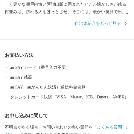
しく豊かな瀬戸内海と阿讃山脈に囲まれたどこか懐かしさが残る
街並みは、訪れる人をほっとさせ、そこには、暖かい笑顔で出迎
えてくれる人たちが住んでいます。 日本で初めて養殖に成功した
自治体紹介をもっと見る
ハマチは地域ブランドとしても有名でその味は絶品です。また、
地場産業である手袋生産は、全国シェアの90パーセント以上を占
めており、そこで作られる手袋は、スポーツやファッションなど
各界から絶大な信頼を得ています。今もなお、昔からの伝統製法
お支払い方法
を守り、作り続けられている和三盆糖など、技術、伝統、文化を
守る自然環境豊かな市です。 東かがわ市では、自然豊かな土地で
au PAY カード（番号入力不要）
生まれた農産物、確かな技術で作られた自慢の逸品をお届けして
au PAY 残高
います。 いただいたご寄付は、子どものため、地域のため、伝統
文化の継承のためなどに有効に使わせていただきます。
au PAY（auかんたん決済）通信料金合算
クレジットカード決済（VISA、Master、JCB、Diners、AMEX）
お申し込みに関して
不明点がある場合、お問い合わせの多い質問を
「よくある質問（F