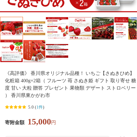
《高評価》 香川県オリジナル品種！ いちご【さぬきひめ】
化粧箱 400g×2箱（ フルーツ 苺 さぬき姫 ギフト 取り寄せ 糖
度 甘い 大粒 贈答 プレゼント 果物類 デザート ストロベリー
） 香川県東かがわ市
5.0 (
1件
)
15,000
寄附金額
円