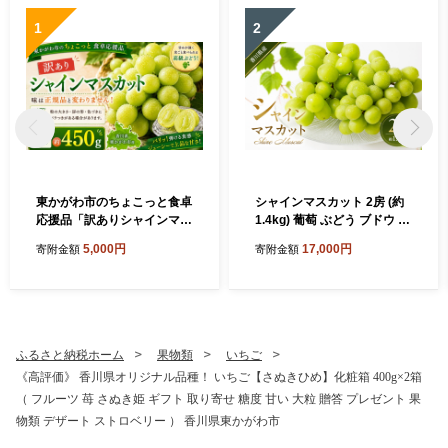
1
2
東かがわ市のちょこっと食卓
シャインマスカット 2房 (約
応援品「訳ありシャインマス
1.4kg) 葡萄 ぶどう ブドウ フ
カット1房（約450g）」
ルーツ 果物 くだもの 果実 旬
5,000円
17,000円
寄附金額
寄附金額
の果物 旬のフルーツ 香川 香
川県 東かがわ市
ふるさと納税ホーム
果物類
いちご
《高評価》 香川県オリジナル品種！ いちご【さぬきひめ】化粧箱 400g×2箱
（ フルーツ 苺 さぬき姫 ギフト 取り寄せ 糖度 甘い 大粒 贈答 プレゼント 果
物類 デザート ストロベリー ） 香川県東かがわ市