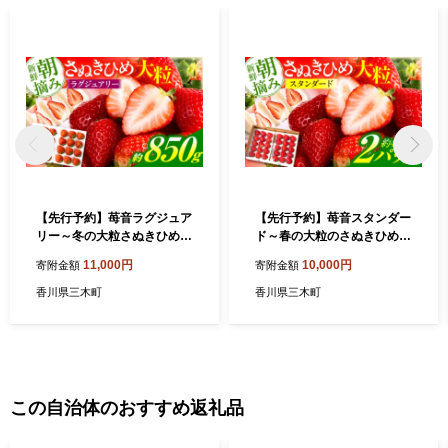
【先行予約】苺音ラグジュア
【先行予約】苺音スタンダー
リー～冬の大粒さぬきひめい
ド～春の大粒のさぬきひめい
ちご～ 約850g | スイーツ
ちご～ 約850ｇ | スイーツ
11,000円
10,000円
寄附金額
寄附金額
いちご イチゴ ストロベリー
いちご イチゴ ストロベリー
さぬきひめ さぬき姫 苺 冷蔵
さぬきひめ さぬき姫 苺 冷蔵
香川県三木町
香川県三木町
フルーツ 旬 果物 香川県 デザ
フルーツ 旬 果物 香川県 デザ
ート 青果物 おすすめ |_mk1
ート 青果物 おすすめ |_mk1
37-002
37-003
この自治体のおすすめ返礼品