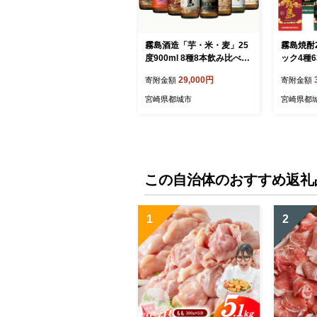
霧島酒造「芋・米・麦」25
霧島焼酎2
度900ml 8種8本飲み比べ≪
ック4種
みやこんじょ特急便≫_29-8
≪みやこ
29,000円
寄附金額
寄附金額
2-012-Q
4-82-002
宮崎県都城市
宮崎県都
この自治体のおすすめ返礼
1
2