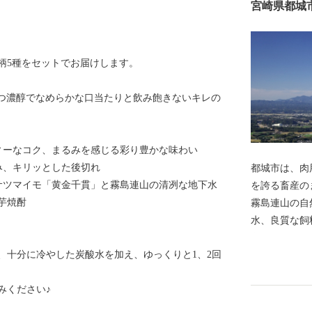
宮崎県都城
柄5種をセットでお届けします。
立つ濃醇でなめらかな口当たりと飲み飽きないキレの
ィーなコク、まるみを感じる彩り豊かな味わい
み、キリッとした後切れ
都城市は、肉
サツマイモ「黄金千貫」と霧島連山の清冽な地下水
を誇る畜産の
芋焼酎
霧島連山の自
水、良質な飼
育てられてい
、十分に冷やした炭酸水を加え、ゆっくりと1、2回
もと、きめ細
が特徴です。
みください♪
回全国和牛能力
の宮崎牛が最