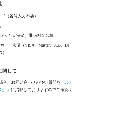
法
。 豚肉は、養豚農家各々が厳選した穀物
菌などを加えた飼料を与え、良質な肉質
 カード（番号入力不要）
のブランド豚が確立されています。 鶏肉
高
の銘柄に合わせて独自の飼料や飼育方法
います。 日本一の出荷額を誇る焼酎は、
（auかんたん決済）通信料金合算
つサツマイモや地下深くからくみ上げら
ード決済（VISA、Master、JCB、Di
水などを原料に作られ、全国の愛飲家に
EX）
す。市内４つの蔵元が生み出す、吟味を
深い個性的な焼酎は、たくさんの人たち
に関して
います。 「MADE IN 都城」、つまり
こだわっています！
場合、お問い合わせの多い質問を
「よく
Q）」
に掲載しておりますのでご確認く