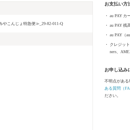
お支払い方
いたしました
に酵母、乳酸
au PAY
が特徴で多く
こんじょ特急便≫_29-82-011-Q
au PAY 残
は、それぞれ
で生産されて
au PAY
霧島山麓で育
クレジットカ
れた清らかな
ners、AM
愛されていま
重ねた味わい
お申し込み
を魅了し続けて
「都城産」に
不明点がある
ある質問（FA
ださい。