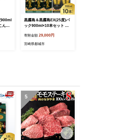
00ml
黒霧島＆黒霧島EX(25度)パ
こんじ
ック900ml×10本セット ≪
1-Q
みやこんじょ特急便≫_29-6
29,000円
寄附金額
0-002-Q
宮崎県都城市
5
6