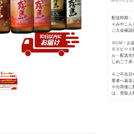
贈答されませ
配送時期：
≪みやこん
ご入金確認
※GW・お
※スピード
ル・配送先
じめご了承
※ご不在日
業者へ返送
※出荷後に
は、受取人