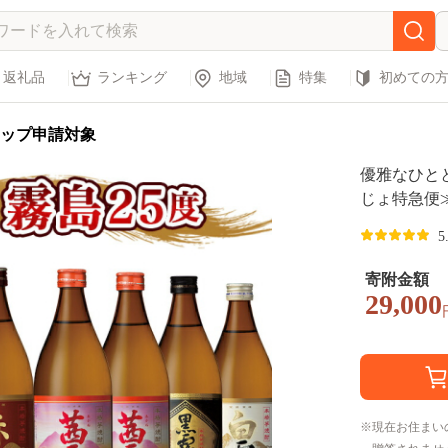
返礼品
ランキング
地域
特集
初めての
ップ申請対象
優雅なひとと
じょ特急便≫_2
5
寄附金額
29,000
現在お住まい