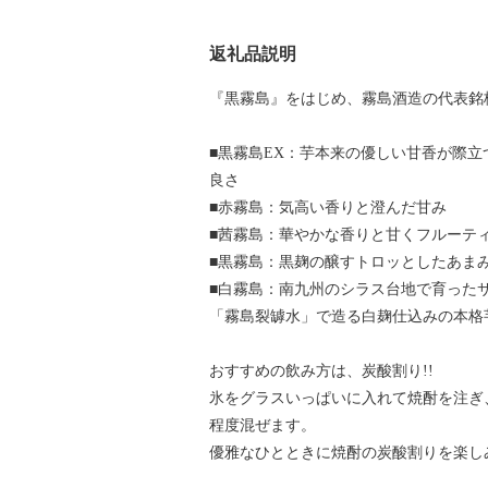
返礼品説明
『黒霧島』をはじめ、霧島酒造の代表銘
■黒霧島EX：芋本来の優しい甘香が際
良さ
■赤霧島：気高い香りと澄んだ甘み
■茜霧島：華やかな香りと甘くフルーテ
■黒霧島：黒麹の醸すトロッとしたあま
■白霧島：南九州のシラス台地で育った
「霧島裂罅水」で造る白麹仕込みの本格
おすすめの飲み方は、炭酸割り!!
氷をグラスいっぱいに入れて焼酎を注ぎ
程度混ぜます。
優雅なひとときに焼酎の炭酸割りを楽し