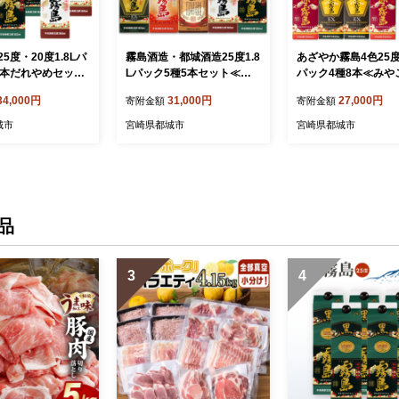
5度・20度1.8Lパ
霧島酒造・都城酒造25度1.8
あざやか霧島4色25度9
6本だれやめセット
Lパック5種5本セット≪み
パック4種8本≪みや
んじょ特急便≫_3
やこんじょ特急便≫_31-82-
ょ特急便≫_27-82-02
34,000円
31,000円
27,000円
寄附金額
寄附金額
-Q
023-Q
城市
宮崎県都城市
宮崎県都城市
品
3
4