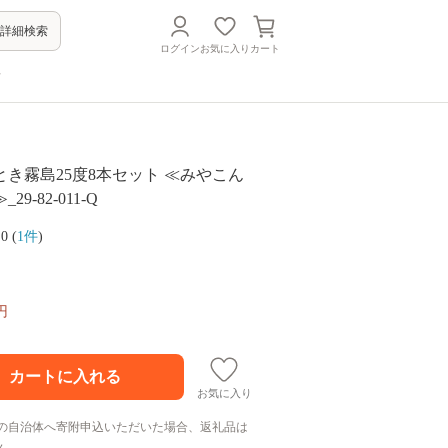
詳細検索
ログイン
お気に入り
カート
方
き霧島25度8本セット ≪みやこん
9-82-011-Q
.0 (
1件
)
円
お気に入り
の自治体へ寄附申込いただいた場合、返礼品は