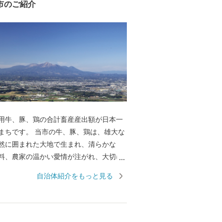
市のご紹介
用牛、豚、鶏の合計畜産産出額が日本一
まちです。 当市の牛、豚、鶏は、雄大な
然に囲まれた大地で生まれ、清らかな
料、農家の温かい愛情が注がれ、大切に
ます。 牛肉は、都城市内生産者の努力の
自治体紹介をもっと見る
やかな霜降りと色艶の良い柔らかい肉質
 5年に一度和牛の日本一を決める「第12
共進会」(R4年10月)において、都城産
高賞である内閣総理大臣賞を4回連続受賞