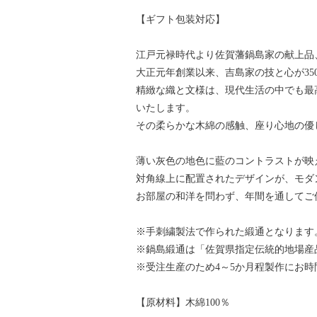
【ギフト包装対応】
江戸元禄時代より佐賀藩鍋島家の献上品
大正元年創業以来、吉島家の技と心が35
精緻な織と文様は、現代生活の中でも最
いたします。
その柔らかな木綿の感触、座り心地の優
薄い灰色の地色に藍のコントラストが映
対角線上に配置されたデザインが、モダ
お部屋の和洋を問わず、年間を通してご
※手刺繍製法で作られた緞通となります
※鍋島緞通は「佐賀県指定伝統的地場産
※受注生産のため4～5か月程製作にお
【原材料】木綿100％