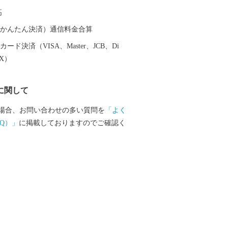
重津海軍所跡」をはじめ、幕末維新の歴
高
ころの1つです。
（auかんたん決済）通信料金合算
ード決済（VISA、Master、JCB、Di
EX）
に関して
場合、お問い合わせの多い質問を
「よく
Q）」
に掲載しておりますのでご確認く