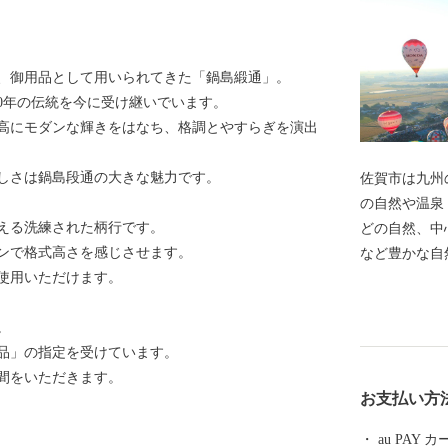
、御用品として用いられてきた「鍋島緞通」。
0年の伝統を今に受け継いでいます。
高にモダンな輝きをはなち、格調とやすらぎを演出
しさは鍋島段通の大きな魅力です。
佐賀市は九州
の自然や温泉
える洗練された柄行です。
どの自然、中
ンで格式高さを感じさせます。
など豊かな自
使用いただけます。
街」と呼ばれ
「佐賀インタ
。
し、沢山の熱
品」の指定を受けています。
27年5月に
時間をいただきます。
誇り、紅葉す
お支払い方
「東よか干潟
した。 日本
au PAY