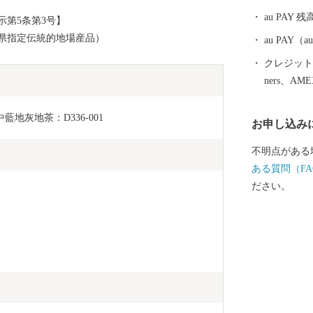
文化遺産「三
au PAY 残
第5条第3号】
史遺産も見ど
県指定伝統的地場産品）
au PAY
クレジットカ
ners、AM
藍地灰地茶：D336-001
お申し込み
不明点がある
ある質問（FA
ださい。