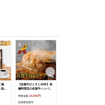
5
6
と珈
【佐賀牛ひとすじ40年】老
栗のバスクチーズケーキ：
＋詰替
舗料理店の佐賀牛ハンバー
B120-012
トコー
グ 8個：B140-095
14,000円
12,000円
寄附金額
寄附金額
マ珈琲
：B14
佐賀県佐賀市
佐賀県佐賀市