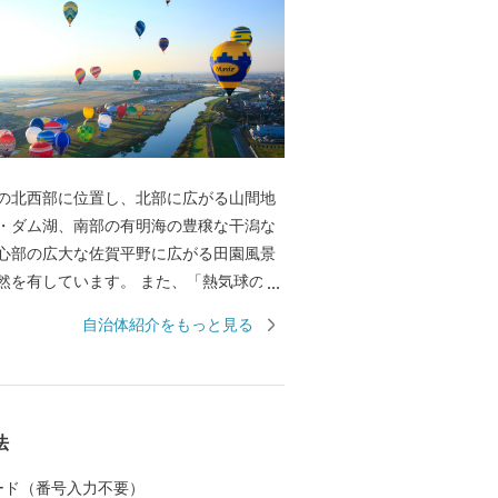
の北西部に位置し、北部に広がる山間地
・ダム湖、南部の有明海の豊穣な干潟な
心部の広大な佐賀平野に広がる田園風景
然を有しています。 また、「熱気球の
、秋には、国内最大の熱気球イベント
自治体紹介をもっと見る
ーナショナルバルーンフェスタ」を開催
気球が広大な佐賀平野を彩ります。 平成
は、渡り鳥のシギ・チドリ類飛来数日本一を
る塩生生物「シチメンソウ」が自生する
法
」が、ラムサール条約湿地に登録されま
初の実用蒸気船「凌風丸」が造られた世界
 カード（番号入力不要）