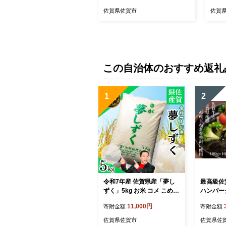
佐賀県佐賀市
佐賀
この自治体のおすすめ返礼
1
2
令和7年産 佐賀県産「夢し
最高級佐
ずく」5kg お米 コメ こめ：
ハンバー
B110-064
付）：B33
11,000円
寄附金額
寄附金額
佐賀県佐賀市
佐賀県佐