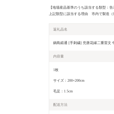
【地場産品基準のうち該当する類型：告示
上記類型に該当する理由 市内で製造（
返礼品名
鍋島緞通 [手刺繍] 兜唐花縁二重雷文 中
内容量
1枚
サイズ：200×200cm
毛足：1.5cm
配送方法