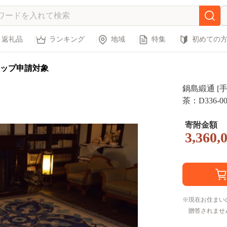
返礼品
ランキング
地域
特集
初めての
ップ申請対象
鍋島緞通 [
茶：D336-00
寄附金額
3,360,
現在お住まい
贈答されませ