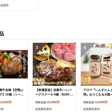
県佐賀市
品
3
4
賀牛合挽【空翔ぶ
【牧場直送】佐賀牛ハンバ
アロマ『いんすたん
グ】10個（ソース
ーグステーキ 8個：B200-0
琲』おりじなる大瓶
5-007
66
えセット インスタン
33,500円
20,000円
14,500円
寄附金額
寄附金額
ヒー 珈琲 飲料 アロ
佐賀県 佐賀市 三瀬村
賀市
佐賀県佐賀市
佐賀県佐賀市