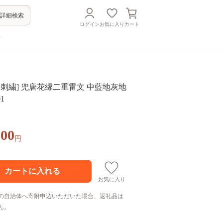
詳細検索
ログイン
お気に入り
カート
方
手刺繍] 兜唐花縁二重雷文 中藍地灰地
1
000
円
お気に入り
の自治体へ寄附申込いただいた場合、返礼品は
ん。