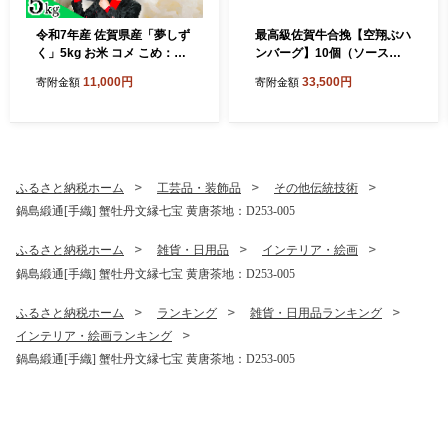
令和7年産 佐賀県産「夢しず
最高級佐賀牛合挽【空翔ぶハ
く」5kg お米 コメ こめ：B1
ンバーグ】10個（ソース
10-064
付）：B335-007
11,000円
33,500円
寄附金額
寄附金額
ふるさと納税ホーム
工芸品・装飾品
その他伝統技術
鍋島緞通[手織] 蟹牡丹文縁七宝 黄唐茶地：D253-005
ふるさと納税ホーム
雑貨・日用品
インテリア・絵画
鍋島緞通[手織] 蟹牡丹文縁七宝 黄唐茶地：D253-005
ふるさと納税ホーム
ランキング
雑貨・日用品ランキング
インテリア・絵画ランキング
鍋島緞通[手織] 蟹牡丹文縁七宝 黄唐茶地：D253-005