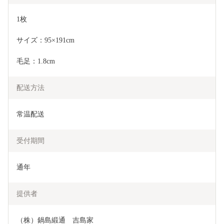
1枚
サイズ：95×191cm
毛足：1.8cm
配送方法
常温配送
受付期間
通年
提供者
（株）鍋島緞通　吉島家