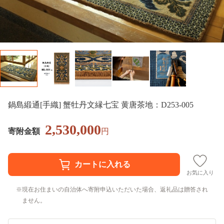
鍋島緞通[手織] 蟹牡丹文縁七宝 黄唐茶地：D253-005
2,530,000
寄附金額
円
お気に入り
現在お住まいの自治体へ寄附申込いただいた場合、返礼品は贈答され
ません。