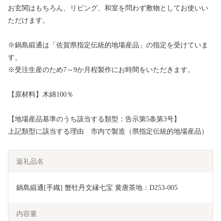
お玄関はもちろん、リビング、和室を問わず敷物としてお使いい
ただけます。
※鍋島緞通は「佐賀県指定伝統的地場産品」の指定を受けていま
す。
※受注生産のため7～9か月程製作にお時間をいただきます。
【原材料】木綿100％
【地場産品基準のうち該当する類型：告示第5条第3号】
上記類型に該当する理由 市内で製造（県指定伝統的地場産品）
返礼品名
鍋島緞通[手織] 蟹牡丹文縁七宝 黄唐茶地：D253-005
内容量