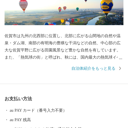
佐賀市は九州の北西部に位置し、北部に広がる山間地の自然や温
泉・ダム湖、南部の有明海の豊穣な干潟などの自然、中心部の広
大な佐賀平野に広がる田園風景など豊かな自然を有しています。
また、「熱気球の街」と呼ばれ、秋には、国内最大の熱気球イベ
ント「佐賀インターナショナルバルーンフェスタ」を開催し、沢
自治体紹介をもっと見る
山の熱気球が広大な佐賀平野を彩ります。 平成27年5月には、渡
り鳥のシギ・チドリ類飛来数日本一を誇り、紅葉する塩生生物
「シチメンソウ」が自生する「東よか干潟」が、ラムサール条約
湿地に登録されました。 日本初の実用蒸気船「凌風丸」が造られ
お支払い方法
た世界文化遺産「三重津海軍所跡」をはじめ、幕末維新の歴史遺
産も見どころの1つです。
au PAY カード（番号入力不要）
au PAY 残高