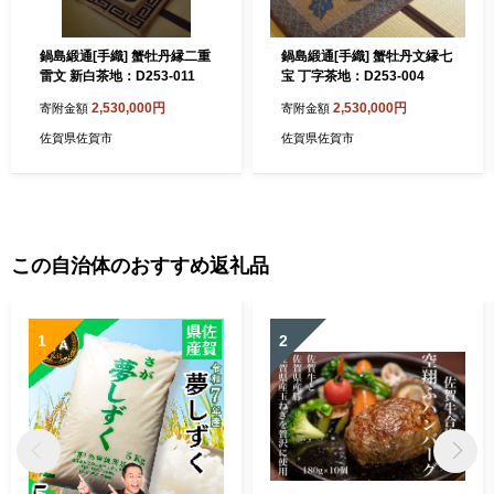
鍋島緞通[手織] 蟹牡丹縁二重
鍋島緞通[手織] 蟹牡丹文縁七
雷文 新白茶地：D253-011
宝 丁字茶地：D253-004
2,530,000円
2,530,000円
寄附金額
寄附金額
佐賀県佐賀市
佐賀県佐賀市
この自治体のおすすめ返礼品
1
2