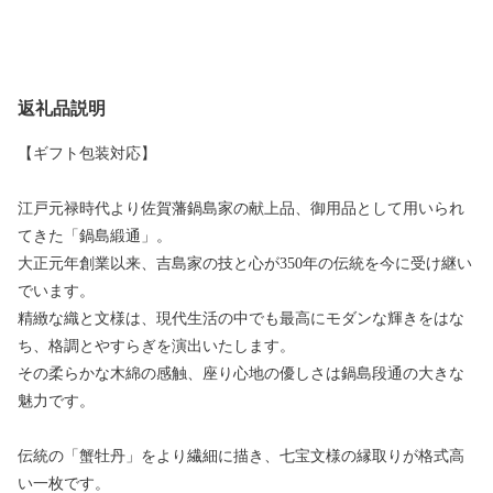
返礼品説明
【ギフト包装対応】
江戸元禄時代より佐賀藩鍋島家の献上品、御用品として用いられ
てきた「鍋島緞通」。
大正元年創業以来、吉島家の技と心が350年の伝統を今に受け継い
でいます。
精緻な織と文様は、現代生活の中でも最高にモダンな輝きをはな
ち、格調とやすらぎを演出いたします。
その柔らかな木綿の感触、座り心地の優しさは鍋島段通の大きな
魅力です。
伝統の「蟹牡丹」をより繊細に描き、七宝文様の縁取りが格式高
い一枚です。