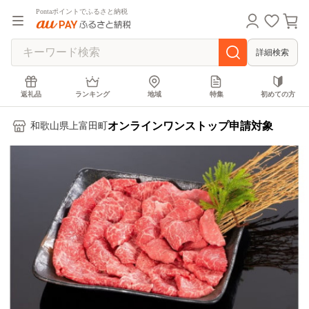
Pontaポイントでふるさと納税
詳細検索
返礼品
ランキング
地域
特集
初めての方
オンラインワンストップ申請対象
和歌山県上富田町