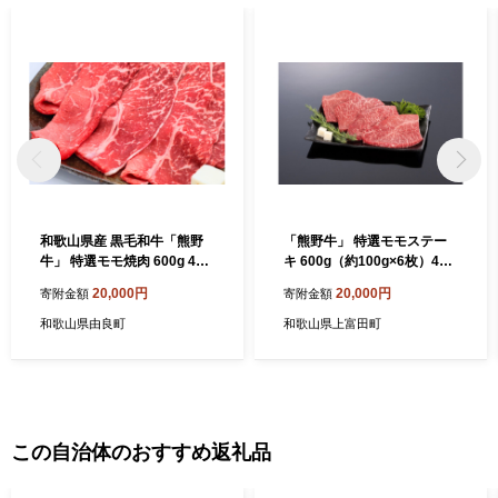
和歌山県産 黒毛和牛「熊野
「熊野牛」 特選モモステー
牛」 特選モモ焼肉 600g 4等
キ 600g（約100g×6枚）4等
級以上【mtgn020】
級以上和歌山県産 黒毛和牛
20,000円
20,000円
寄附金額
寄附金額
和歌山県由良町
和歌山県上富田町
この自治体のおすすめ返礼品