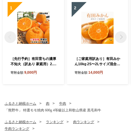
1
2
［先行予約］有田育ちの濃厚
［ご家庭用訳あり］有田みか
不知火（訳あり 家庭用）2.5
ん10kg 2S〜2Lサイズ混合
kg［MS40］
［UT152］
9,000円
14,000円
寄附金額
寄附金額
ふるさと納税ホーム
肉
牛肉
「熊野牛」 特選モモ焼肉 600g 4等級以上和歌山県産 黒毛和牛
ふるさと納税ホーム
ランキング
肉ランキング
牛肉ランキング