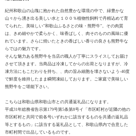
紀州和歌山の山塊に抱かれた自然豊かな環境の中で、緑豊かな
山々から湧き出る美しい水と１００％植物性飼料で丹精込めて育
てられた、美味しい”和歌山ふるさとの味・熊野牛”。その肉質
は、きめ細やかで柔らかく、味香ばしく、肉そのものの風味に優
れています。さらに焼いたときの香ばしい香りの良さも熊野牛な
らではの魅力です。
そんな魅力ある熊野牛を当店の職人が丁寧にスライスしてお届け
させて頂きます。当商品は冷凍してからの出荷となりますが、冷
凍方法にもこだわりを持ち、、肉の旨み細胞を壊さないよう-40度
で鮮度を維持したまま瞬間凍結しております。ご家庭で美味しい
熊野牛をご堪能下さい。
こちらは和歌山県和歌山市との共通返礼品になります。
平成31年総務省告示第179号第5条第8号イ「市区町村が近隣の他の
市区町村と共同で前各号いずれかに該当するものを共通の返礼品
等とするもの」に該当する返礼品として、和歌山県内で合意した
市町村間で出品しているものです。