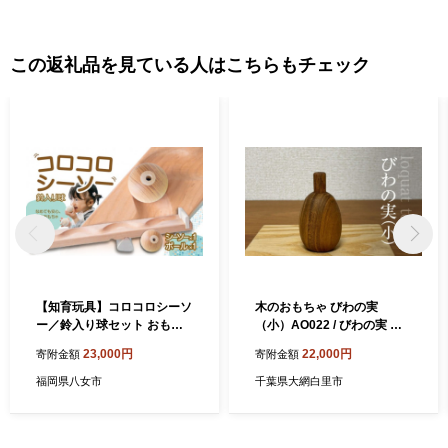
この返礼品を見ている人はこちらもチェック
【知育玩具】コロコロシーソ
木のおもちゃ びわの実
ー／鈴入り球セット おもち
（小）AO022 / びわの実 玩
ゃ 積み木 赤ちゃん 子供 乳児
具 おもちゃ オモチャ 子供 赤
23,000円
22,000円
寄附金額
寄附金額
幼児 乳幼児 木 玩具 木製 誕
ちゃん 木育 房州 千葉県 大網
生日 ギフト プレゼント
白里市
福岡県八女市
千葉県大網白里市