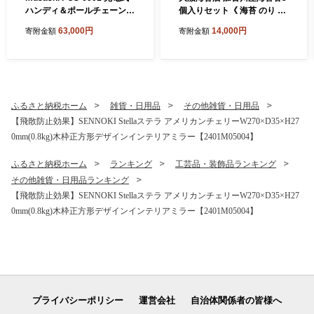
ハンディ＆ポールチェーンソ
個入りセット《 海苔 のり セ
ー 《 チェーンソー 充電式 小
ット 焼のり 味のり 詰め合わ
63,000円
14,000円
寄附金額
寄附金額
型 充電式チェーンソー 剪定
せ 》【2601D06501】
ばさみ 剪定バサミ 剪定 電動
伸縮 充電 電動のこぎり のこ
ぎり ノコギリ コードレス ム
サシ ハンディ DIY 》【2406
O10822】
ふるさと納税ホーム
雑貨・日用品
その他雑貨・日用品
【飛散防止効果】SENNOKI Stellaステラ アメリカンチェリーW270×D35×H27
0mm(0.8kg)木枠正方形デザインインテリアミラー【2401M05004】
ふるさと納税ホーム
ランキング
工芸品・装飾品ランキング
その他雑貨・日用品ランキング
【飛散防止効果】SENNOKI Stellaステラ アメリカンチェリーW270×D35×H27
0mm(0.8kg)木枠正方形デザインインテリアミラー【2401M05004】
プライバシーポリシー
運営会社
自治体関係者の皆様へ