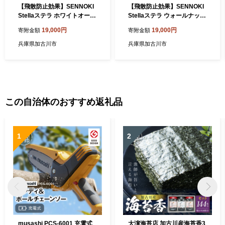
【飛散防止効果】SENNOKI
【飛散防止効果】SENNOKI
Stellaステラ ホワイトオーク
Stellaステラ ウォールナット
W270×D35×H270mm(0.8k
W270×D35×H270mm(0.8k
19,000円
19,000円
寄附金額
寄附金額
g)木枠正方形デザインインテ
g)木枠正方形デザインインテ
リアミラー【2401M05003】
リアミラー【2401M05002】
兵庫県加古川市
兵庫県加古川市
この自治体のおすすめ返礼品
1
2
musashi PCS-6001 充電式
大濵海苔店 加古川産海苔香3