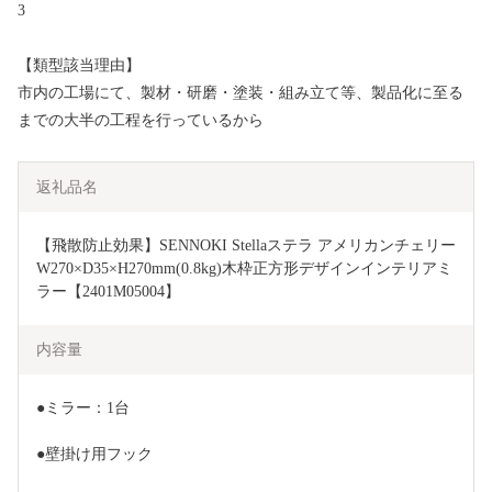
3
【類型該当理由】
市内の工場にて、製材・研磨・塗装・組み立て等、製品化に至る
までの大半の工程を行っているから
返礼品名
【飛散防止効果】SENNOKI Stellaステラ アメリカンチェリー
W270×D35×H270mm(0.8kg)木枠正方形デザインインテリアミ
ラー【2401M05004】
内容量
●ミラー：1台
●壁掛け用フック