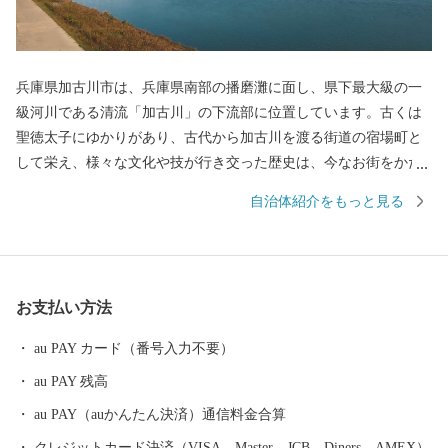
兵庫県加古川市は、兵庫県南部の播磨灘に面し、県下最大級の一
級河川である清流「加古川」の下流部に位置しています。古くは
聖徳太子にゆかりがあり、古代から加古川を渡る街道の宿場町と
して栄え、様々な文化や技が行き交った歴史は、今なお街をかた
ちづくっています。市内には播磨灘へと注ぐ加古川が貫流し、北
自治体紹介をもっと見る
部には播磨富士とも呼ばれる標高約304mの高御位山、コスモス畑
やルピナス畑など、心癒す自然豊かなや丘陵地や風景が広がると
ともに、南部や中央部には商業・サービス業の集積が進み、自然
環境と生活利便性の両方を享受できるまちとして発展してきまし
お支払い方法
た。
au PAY カード（番号入力不要）
au PAY 残高
au PAY（auかんたん決済）通信料金合算
クレジットカード決済（VISA、Master、JCB、Diners、AMEX）