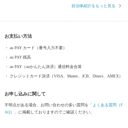
ないサクラエビが水揚げされる大井川港があります。そのため、
自治体紹介をもっと見る
焼津では水産加工業も全国屈指の生産地となっており、カツオ節
など様々な種類の水産物を特産品としています。また、温暖な気
候と大井川を水源とする豊かな水など自然条件に恵まれ、米やい
ちご、茶、みかんなどの農業も豊富です。ぜひ、焼津市の特産品
お支払い方法
をお楽しみください。
au PAY カード（番号入力不要）
au PAY 残高
au PAY（auかんたん決済）通信料金合算
クレジットカード決済（VISA、Master、JCB、Diners、AMEX）
お申し込みに関して
不明点がある場合、お問い合わせの多い質問を
「よくある質問（F
AQ）」
に掲載しておりますのでご確認ください。