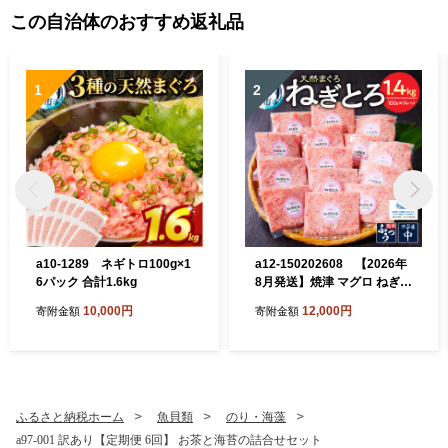
この自治体のおすすめ返礼品
1
2
a10-1289 ネギトロ100g×1
a12-150202608 【2026年
6パック 合計1.6kg
8月発送】焼津 マグロ ねぎと
ろ セット S4
10,000円
12,000円
寄附金額
寄附金額
ふるさと納税ホーム
魚貝類
のり・海藻
a97-001 訳あり【定期便 6回】 お茶と海苔の詰合せセット