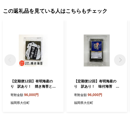
この返礼品を見ている人はこちらもチェック
【定期便12回】有明海産の
【定期便12回】有明海産の
り 訳あり！ 焼き海苔と味
り 訳あり！ 味付海苔 ２
付海苔 ２０ｇ×各１袋
０ｇ×２袋
96,000円
96,000円
寄附金額
寄附金額
福岡県大任町
福岡県大任町