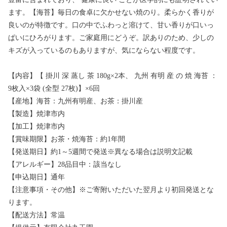
ます。【海苔】毎日の食卓に欠かせない焼のり。柔らかく香りが
良いのが特徴です。口の中でふわっと溶けて、甘い香りが口いっ
ぱいにひろがります。ご家庭用にどうぞ。訳ありのため、少しの
キズが入っているのもありますが、気にならない程度です。
【内容】【 掛川 深 蒸し 茶 180g×2本、 九州 有明 産 の 焼 海苔 ：
9枚入×3袋 (全型 27枚)】×6回
【産地】海苔：九州有明産、お茶：掛川産
【製造】焼津市内
【加工】焼津市内
【賞味期限】お茶・焼海苔：約1年間
【発送期日】約1～5週間で発送※異なる場合は説明文記載
【アレルギー】28品目中：該当なし
【申込期日】通年
【注意事項・その他】※ご寄附いただいた翌月より初回発送とな
ります。
【配送方法】常温