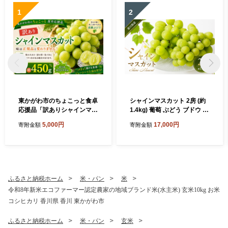
1
2
東かがわ市のちょこっと食卓
シャインマスカット 2房 (約
応援品「訳ありシャインマス
1.4kg) 葡萄 ぶどう ブドウ フ
カット1房（約450g）」
ルーツ 果物 くだもの 果実 旬
5,000円
17,000円
寄附金額
寄附金額
の果物 旬のフルーツ 香川 香
川県 東かがわ市
ふるさと納税ホーム
米・パン
米
令和8年新米エコファーマー認定農家の地域ブランド米(水主米) 玄米10kg お米
コシヒカリ 香川県 香川 東かがわ市
ふるさと納税ホーム
米・パン
玄米