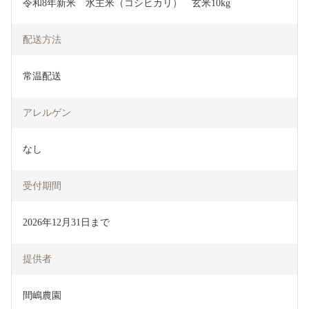
令和8年新米　水主米（コシヒカリ）　玄米10kg
配送方法
常温配送
アレルゲン
なし
受付期間
2026年12月31日まで
提供者
間嶋農園