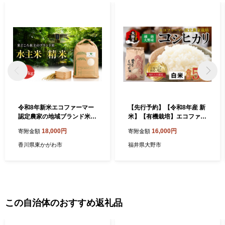
令和8年新米エコファーマー
【先行予約】【令和8年産 新
認定農家の地域ブランド米
米】【有機栽培】エコファー
(水主米) 精米10kg お米 コシ
マー認定農家栽培 コシヒカ
18,000円
16,000円
寄附金額
寄附金額
ヒカリ 香川県 香川 東かがわ
リ（白米）5kg 【2026年10
市
月より順次発送】
香川県東かがわ市
福井県大野市
この自治体のおすすめ返礼品