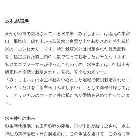
返礼品説明
東かがわ市で栽培されている水主米（みずしまい）は地元の本宮
山、那智山、虎丸山から伏流水と良質な土で栽培された特別栽培
米の「コシヒカリ」です。特別栽培米とは指定された農業肥料
を、指定された範囲内の回数で使って栽培したお米となります。
私達エコファーマーが作ったこだわりの「水主米」は20年以上有
機肥料と堆肥で栽培された、安心、安全なお米です。
「みずしまい」は水主神社を中心とした地域で特別栽培されたコ
シヒカリだけを「水主米（みずしまい）」として商標登録してお
り、オリジナルのマークと共に私たちが愛情を込めて作っていま
す。
水主神社の由来
弥生時代後期、女王卑弥呼の死後、再び争乱が繰り返され、水主
神社の祭神倭迹々日百襲姫命は、この争乱を避けて、この地に来