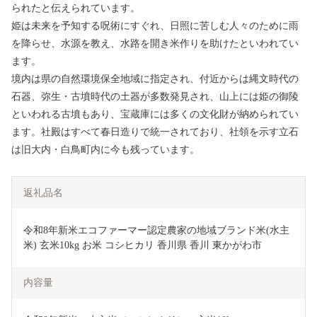
られたと伝えられています。
姫は未来を予知する呪術にすぐれ、日照に苦しむ人々のために雨
を降らせ、水源を教え、水路を開き米作りを助けたといわれてい
ます。
境内は県の自然環境保全地域に指定され、付近からは縄文時代の
石器、弥生・古墳時代の土器が多数発見され、山上には姫の御陵
といわれる古墳もあり、宝蔵庫には多くの文化財が納められてい
ます。社殿はすべて春日造りで統一されており、社領を示す立石
は旧大内・白鳥町内に今も残っています。
返礼品名
令和8年新米エコファーマー認定農家の地域ブランド米(水主
米) 玄米10kg お米 コシヒカリ 香川県 香川 東かがわ市
内容量