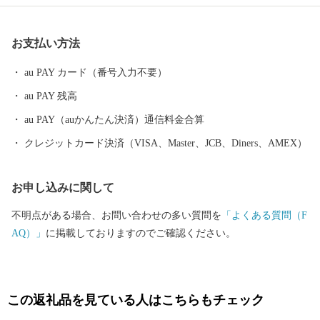
めており、そこで作られる手袋は、スポーツやファッションなど
各界から絶大な信頼を得ています。今もなお、昔からの伝統製法
お支払い方法
を守り、作り続けられている和三盆糖など、技術、伝統、文化を
守る自然環境豊かな市です。 東かがわ市では、自然豊かな土地で
au PAY カード（番号入力不要）
生まれた農産物、確かな技術で作られた自慢の逸品をお届けして
au PAY 残高
います。 いただいたご寄付は、子どものため、地域のため、伝統
文化の継承のためなどに有効に使わせていただきます。
au PAY（auかんたん決済）通信料金合算
クレジットカード決済（VISA、Master、JCB、Diners、AMEX）
お申し込みに関して
不明点がある場合、お問い合わせの多い質問を
「よくある質問（F
AQ）」
に掲載しておりますのでご確認ください。
この返礼品を見ている人はこちらもチェック