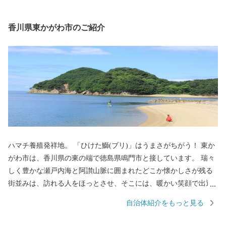
香川県東かがわ市のご紹介
ハマチ養殖発祥地。 「ひけた鰤(ブリ)」はうまさがちがう！ 東か
がわ市は、香川県の東の端で徳島県鳴門市と接しています。 瑞々
しく豊かな瀬戸内海と阿讃山脈に囲まれたどこか懐かしさが残る
街並みは、訪れる人をほっとさせ、そこには、暖かい笑顔で出迎
えてくれる人たちが住んでいます。 日本で初めて養殖に成功した
自治体紹介をもっと見る
ハマチは地域ブランドとしても有名でその味は絶品です。また、
地場産業である手袋生産は、全国シェアの90パーセント以上を占