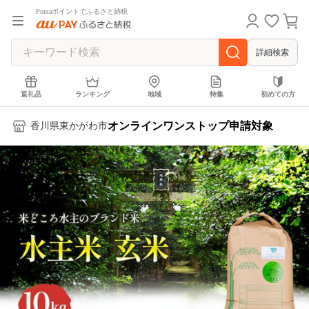
Pontaポイントでふるさと納税
詳細検索
返礼品
ランキング
地域
特集
初めての方
オンラインワンストップ申請対象
香川県東かがわ市