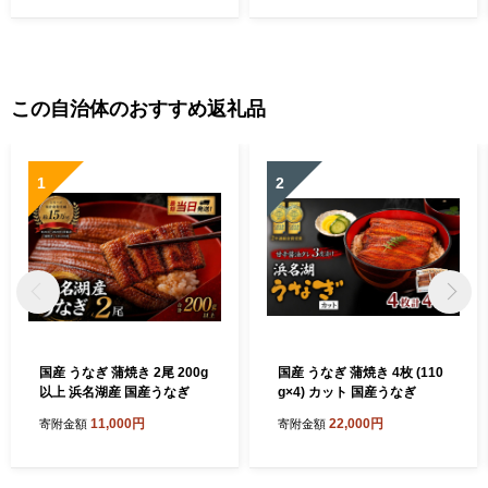
可：離島】
岡 浜松市 【配送不可：離
島】
この自治体のおすすめ返礼品
1
2
国産 うなぎ 蒲焼き 2尾 200g
国産 うなぎ 蒲焼き 4枚 (110
以上 浜名湖産 国産うなぎ
g×4) カット 国産うなぎ
11,000円
22,000円
寄附金額
寄附金額