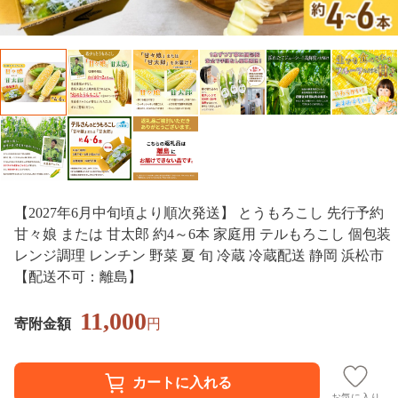
【2027年6月中旬頃より順次発送】 とうもろこし 先行予約
甘々娘 または 甘太郎 約4～6本 家庭用 テルもろこし 個包装
レンジ調理 レンチン 野菜 夏 旬 冷蔵 冷蔵配送 静岡 浜松市
【配送不可：離島】
11,000
寄附金額
円
お気に入り