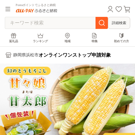
Pontaポイントでふるさと納税
詳細検索
返礼品
ランキング
地域
特集
初めての方
オンラインワンストップ申請対象
静岡県浜松市