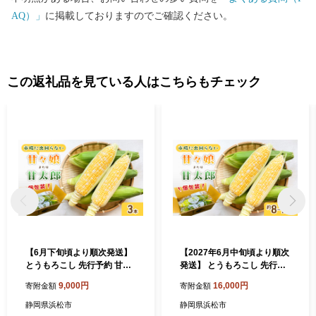
AQ）」
に掲載しておりますのでご確認ください。
この返礼品を見ている人はこちらもチェック
【6月下旬頃より順次発送】
【2027年6月中旬頃より順次
とうもろこし 先行予約 甘々
発送】 とうもろこし 先行予
娘 または 甘太郎 3本 テルも
約 甘々娘 または 甘太郎 約8
9,000円
16,000円
寄附金額
寄附金額
ろこし 個包装 レンジ調理 レ
～12本 家庭用 テルもろこし
ンチン 野菜 夏 旬 冷蔵 冷蔵
個包装 レンジ調理 レンチン
静岡県浜松市
静岡県浜松市
配送 静岡 浜松市【配送不
野菜 夏 旬 冷蔵 冷蔵配送 静