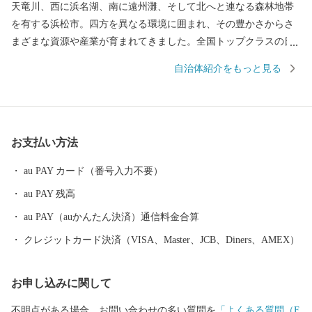
天竜川、西に浜名湖、南に遠州灘、そして北へと連なる森林地帯
を有する浜松市。四方を異なる環境に囲まれ、その豊かさからさ
まざまな資源や産業が育まれてきました。全国トップクラスの日
照時間、温暖な気候、豊富な水源により発展した農業や水産業の
自治体紹介をもっと見る
ほか、楽器やオートバイ、繊維、食品など、ものづくりの街は生
んだ資源や製品には、日本のみならず世界でも認められる逸品が
数多く存在します。 また、浜名湖ではクルージングやフィッシン
グはもちろん、ウェイクボードや ウインドサーフィンなどさまざ
お支払い方法
まなウォーター・ビーチ・マリンスポーツを楽しむことができ、
自然と一体化する感動も味わうことができます。
au PAY カード（番号入力不要）
au PAY 残高
au PAY（auかんたん決済）通信料金合算
クレジットカード決済（VISA、Master、JCB、Diners、AMEX）
お申し込みに関して
不明点がある場合、お問い合わせの多い質問を
「よくある質問（F