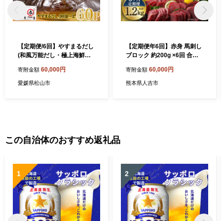
【定期便/6回】やすまるだし
【定期便年6回】赤身 馬刺し
(和風万能だし・極上海鮮だ
ブロック 約200g ×6回 合計
し) パック 出汁 だし 出汁 や
約1.2kg (約100g×12パック)
60,000円
60,000円
寄附金額
寄附金額
すまる 出汁 だし 海鮮 出汁
馬肉
だし 万能 出汁 だし 調味料
愛媛県松山市
熊本県人吉市
愛媛県 松山市
この自治体のおすすめ返礼品
1
2