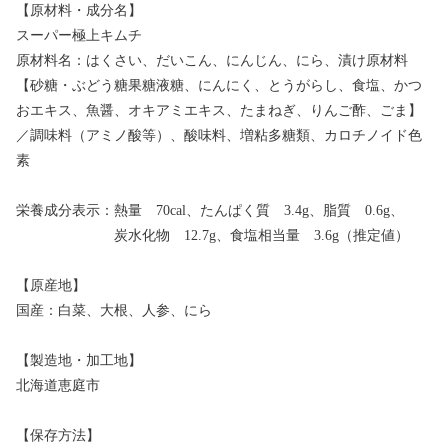
【原材料・成分名】
スーパー極上キムチ
原材料名：はくさい、だいこん、にんじん、にら、漬け原材料
【砂糖・ぶどう糖果糖液糖、にんにく、とうがらし、食塩、かつ
おエキス、魚醤、オキアミエキス、たまねぎ、りんご酢、ごま】
／調味料（アミノ酸等）、酸味料、増粘多糖類、カロチノイド色
素
栄養成分表示：熱量 70cal、たんぱく質 3.4g、脂質 0.6g、
炭水化物 12.7g、食塩相当量 3.6g（推定値）
【原産地】
国産：白菜、大根、人参、にら
【製造地・加工地】
北海道恵庭市
【保存方法】