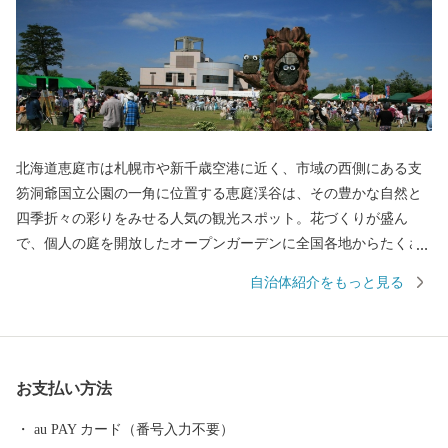
北海道恵庭市は札幌市や新千歳空港に近く、市域の西側にある支
笏洞爺国立公園の一角に位置する恵庭渓谷は、その豊かな自然と
四季折々の彩りをみせる人気の観光スポット。花づくりが盛ん
で、個人の庭を開放したオープンガーデンに全国各地からたくさ
んの方が見学に訪れています。 読書活動も盛んで、全国に先駆け
自治体紹介をもっと見る
て実施したブックスタート事業など、読書のまちづくりにも力を
入れています。豊かな水資源を求め、大手ビール工場（サッポロ
ビール北海道工場）など食品関連企業の立地が進んでいます。 恵
庭市が目指す将来都市像は「花・水・緑 人がつながり夢ふくら
お支払い方法
むまち えにわ」。 恵庭らしさを活かした魅力あるまちづくりを
応援していただける皆様からのご支援をお待ちしております。
au PAY カード（番号入力不要）