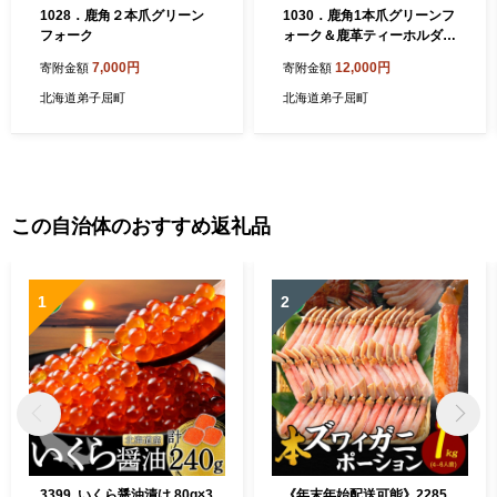
1028．鹿角２本爪グリーン
1030．鹿角1本爪グリーンフ
フォーク
ォーク＆鹿革ティーホルダー
セット
7,000円
12,000円
寄附金額
寄附金額
北海道弟子屈町
北海道弟子屈町
この自治体のおすすめ返礼品
1
2
3399. いくら醤油漬け 80g×3
《年末年始配送可能》2285.