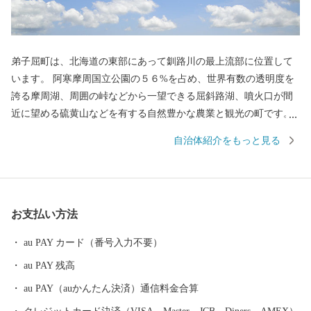
弟子屈町は、北海道の東部にあって釧路川の最上流部に位置して
います。 阿寒摩周国立公園の５６%を占め、世界有数の透明度を
誇る摩周湖、周囲の峠などから一望できる屈斜路湖、噴火口が間
近に望める硫黄山などを有する自然豊かな農業と観光の町です。
また、温泉も非常に豊富で、川湯温泉は「源泉100%かけ流し宣
自治体紹介をもっと見る
言」をしており、良質な温泉が楽しめます。
お支払い方法
au PAY カード（番号入力不要）
au PAY 残高
au PAY（auかんたん決済）通信料金合算