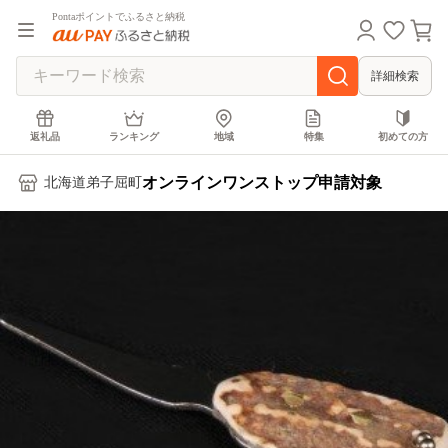
Pontaポイントでふるさと納税
詳細検索
返礼品
ランキング
地域
特集
初めての方
オンラインワンストップ申請対象
北海道弟子屈町