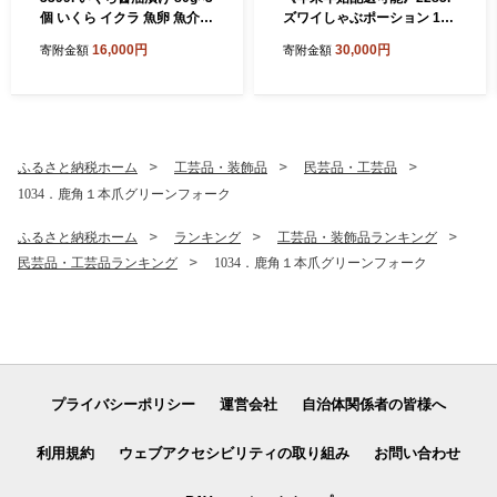
個 いくら イクラ 魚卵 魚介
ズワイしゃぶポーション 1kg
海鮮 送料無料 北海道 弟子屈
約4-6人前 生食 生食可 食べ
16,000円
30,000円
寄附金額
寄附金額
町
方ガイド付 カニ かに 蟹 海鮮
送料無料 北海道 弟子屈町
指定日配送
ふるさと納税ホーム
工芸品・装飾品
民芸品・工芸品
1034．鹿角１本爪グリーンフォーク
ふるさと納税ホーム
ランキング
工芸品・装飾品ランキング
民芸品・工芸品ランキング
1034．鹿角１本爪グリーンフォーク
プライバシーポリシー
運営会社
自治体関係者の皆様へ
利用規約
ウェブアクセシビリティの取り組み
お問い合わせ