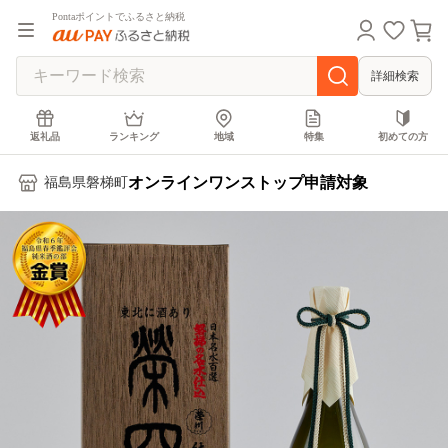
Pontaポイントでふるさと納税
詳細検索
返礼品
ランキング
地域
特集
初めての方
オンラインワンストップ申請対象
福島県磐梯町