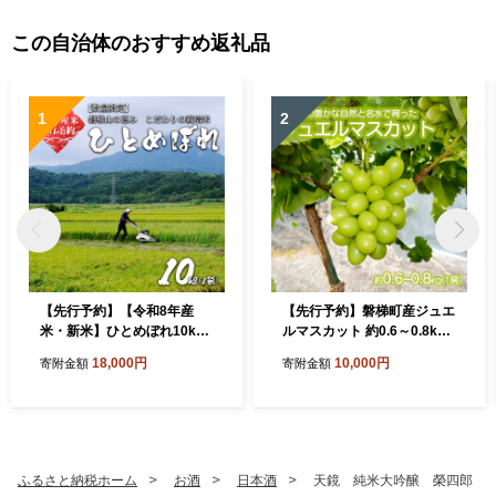
この自治体のおすすめ返礼品
1
2
【先行予約】【令和8年産
【先行予約】磐梯町産ジュエ
米・新米】ひとめぼれ10kg
ルマスカット 約0.6～0.8kg
会津磐梯山の恵みこだわり
（1房） ※2026年9月～10
18,000円
10,000円
寄附金額
寄附金額
栽培米 令和8年10月下旬頃
月発送予定 大粒 種無し
より発送予定 減農薬 会津
産 福島産
ふるさと納税ホーム
お酒
日本酒
天鏡 純米大吟醸 榮四郎