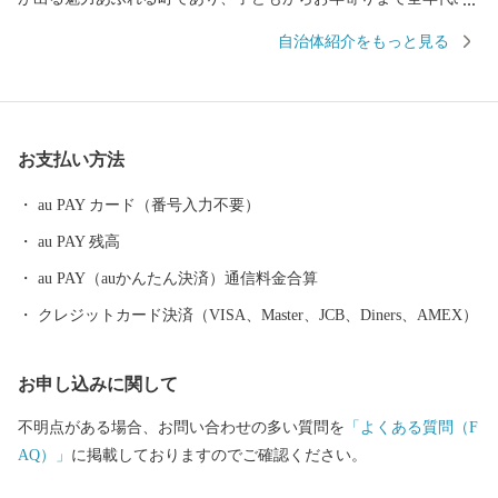
町民が健やかに楽しく生活できるまちづくりを進めています。
自治体紹介をもっと見る
皆様からのご寄付をもとに、先人の方々が築いてきた歴史・文化
を継承しつつ、各分野における新たな事業展開・取り組みに力を
注ぎ町民の幸せを追求していきます。また「磐梯版ネウボラ」と
いう妊娠から義務教育終了まで子供の成長にしっかりと寄り添う
お支払い方法
支援プロジェクトを推進することで、安心して子育てができる環
境をつくり、人口減少という課題に対応していきます。 さら
au PAY カード（番号入力不要）
に、国内有数のスキーリゾートである『星野リゾート ネコマ マ
au PAY 残高
ウンテン』をはじめ、地域資源を生かしたレジャーアクティビテ
ィやイベント等によって、皆様をお迎えいたします。 ふるさと
au PAY（auかんたん決済）通信料金合算
納税をきっかけに磐梯町を訪れていただいた際には、皆様からの
クレジットカード決済（VISA、Master、JCB、Diners、AMEX）
ご支援によってさらに魅力の増した磐梯町を感じていただければ
幸いです。
お申し込みに関して
不明点がある場合、お問い合わせの多い質問を
「よくある質問（F
AQ）」
に掲載しておりますのでご確認ください。