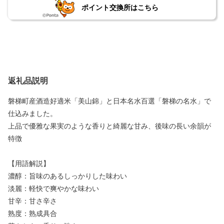
ポイント交換所はこちら
返礼品説明
磐梯町産酒造好適米「美山錦」と日本名水百選「磐梯の名水」で
仕込みました。
上品で優雅な果実のような香りと綺麗な甘み、後味の長い余韻が
特徴
【用語解説】
濃醇：旨味のあるしっかりした味わい
淡麗：軽快で爽やかな味わい
甘辛：甘さ辛さ
熟度：熟成具合