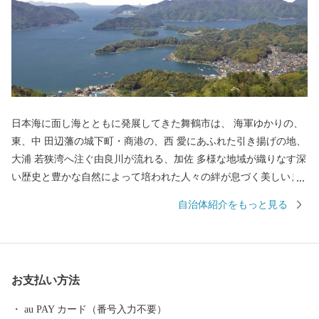
日本海に面し海とともに発展してきた舞鶴市は、 海軍ゆかりの、
東、中 田辺藩の城下町・商港の、西 愛にあふれた引き揚げの地、
大浦 若狭湾へ注ぐ由良川が流れる、加佐 多様な地域が織りなす深
い歴史と豊かな自然によって培われた人々の絆が息づく美しいま
ちです。 ふるさと納税を通じて、ユネスコ世界記憶遺産に登録さ
自治体紹介をもっと見る
れた資料を通じた引揚の史実の継承や、日本遺産に登録された日
本近代化の歩みと旧軍港の文化を感じるまちづくり、田辺城の城
下町としての町割りや文化遺産を生かしたまちづくりを推進しま
す。
お支払い方法
au PAY カード（番号入力不要）