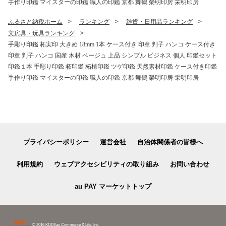
手作り印鑑 マイスターの印鑑 職人の印鑑 京都 舞鶴 榮明印房 栄明印房
ふるさと納税ホーム
ランキング
雑貨・日用品ランキング
文房具・玩具ランキング
手彫り印鑑 柘実印 大きめ 18mm 1本 ケース付き 印章 判子 ハンコ ケース付き
印章 判子 ハンコ 国産 木材 ベージュ 上品 シンプル ビジネス 個人 印鑑セット
印鑑１本 手彫り印鑑 柘印鑑 柘植印鑑 ツゲ印鑑 天然素材印鑑 ケース付き印鑑
手作り印鑑 マイスターの印鑑 職人の印鑑 京都 舞鶴 榮明印房 栄明印房
プライバシーポリシー
運営会社
自治体関係者の皆様へ
利用規約
ウェブアクセシビリティの取り組み
お問い合わせ
au PAY マーケットトップ
© 2016 KDDI/au Commerce & Life, Inc.