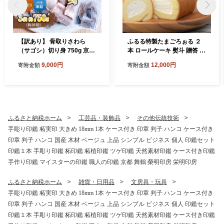
【訳あり】 骨取りさわら
ふるる特製たまごろぉる ２
（サゴシ）切り身 750g 京都
本 ロールケーキ 熨斗 贈答 熨
府舞鶴産 | 骨取りさわら 骨取
斗 御歳暮 お歳暮 ギフト 冷凍
9,000円
12,000円
寄附金額
寄附金額
り魚 さわら切り身 サゴシ 京
スイーツ 洋菓子 お菓子 ケー
都府舞鶴産 冷凍魚 訳あり魚
キ 生クリーム セット
時短調理 お弁当おかず 冷凍
ストック 小分け冷凍 IQF凍結
子供が食べやすい魚 骨なし
魚 焼くだけ 揚げるだけ 共働
ふるさと納税ホーム
工芸品・装飾品
その他伝統技術
き家庭 忙しい日の夕食 魚不
手彫り印鑑 柘実印 大きめ 18mm 1本 ケース付き 印章 判子 ハンコ ケース付き
足解消 おかずセット
印章 判子 ハンコ 国産 木材 ベージュ 上品 シンプル ビジネス 個人 印鑑セット
印鑑１本 手彫り印鑑 柘印鑑 柘植印鑑 ツゲ印鑑 天然素材印鑑 ケース付き印鑑
手作り印鑑 マイスターの印鑑 職人の印鑑 京都 舞鶴 榮明印房 栄明印房
ふるさと納税ホーム
雑貨・日用品
文房具・玩具
手彫り印鑑 柘実印 大きめ 18mm 1本 ケース付き 印章 判子 ハンコ ケース付き
印章 判子 ハンコ 国産 木材 ベージュ 上品 シンプル ビジネス 個人 印鑑セット
印鑑１本 手彫り印鑑 柘印鑑 柘植印鑑 ツゲ印鑑 天然素材印鑑 ケース付き印鑑