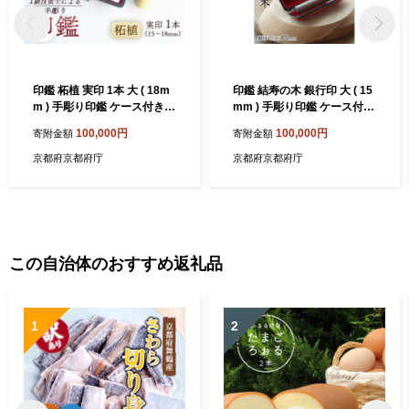
印鑑 柘植 実印 1本 大 ( 18m
印鑑 結寿の木 銀行印 大 ( 15
m ) 手彫り印鑑 ケース付き
mm ) 手彫り印鑑 ケース付き
印章 はんこ 判子 柘植 プレゼ
印章 はんこ 判子 柘植 プレゼ
100,000円
100,000円
寄附金額
寄附金額
ント 贈答 新生活 祝 結婚 婚
ント 贈答 新生活 祝 結婚 婚
約 夫婦 父の日 母の日 京都府
約 夫婦 父の日 母の日 京都府
京都府京都府庁
京都府京都府庁
手作り 工芸品 民芸品 贈答 贈
手作り 工芸品 民芸品 贈答 贈
答用 ビジネス 書類 シンプル
答用 ビジネス 書類 シンプル
成人祝い 就職祝い 卒業祝い
成人祝い 就職祝い 卒業祝い
京都 舞鶴
京都 舞鶴
この自治体のおすすめ返礼品
1
2