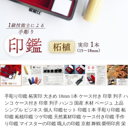
手彫り印鑑 柘実印 大きめ 18mm 1本 ケース付き 印章 判子 ハ
ンコ ケース付き 印章 判子 ハンコ 国産 木材 ベージュ 上品
シンプル ビジネス 個人 印鑑セット 印鑑１本 手彫り印鑑 柘
印鑑 柘植印鑑 ツゲ印鑑 天然素材印鑑 ケース付き印鑑 手作
り印鑑 マイスターの印鑑 職人の印鑑 京都 舞鶴 榮明印房 栄