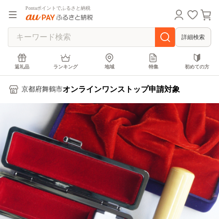
Pontaポイントでふるさと納税
詳細検索
返礼品
ランキング
地域
特集
初めての方
オンラインワンストップ申請対象
京都府舞鶴市