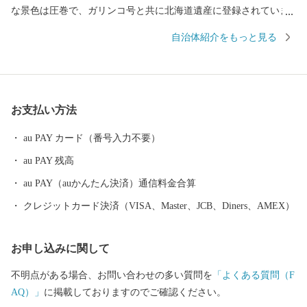
な景色は圧巻で、ガリンコ号と共に北海道遺産に登録されていま
す。 流氷がはぐくむ豊かな海で、毛ガニ・ズワイガニ・タラバ
自治体紹介をもっと見る
ガニの三大ガニのほか、ホタテ、鮭などの豊富な魚介類を味わえ
ます。 農業は、赤身のしっかりとした味が楽しめるオホーツク
はまなす牛などの酪農・畜産業を主体としています。
お支払い方法
au PAY カード（番号入力不要）
au PAY 残高
au PAY（auかんたん決済）通信料金合算
クレジットカード決済（VISA、Master、JCB、Diners、AMEX）
お申し込みに関して
不明点がある場合、お問い合わせの多い質問を
「よくある質問（F
AQ）」
に掲載しておりますのでご確認ください。