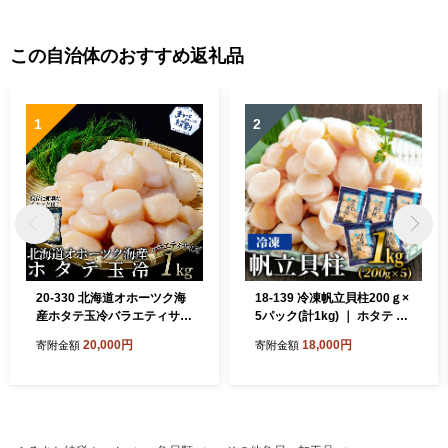
この自治体のおすすめ返礼品
1
2
20-330 北海道オホーツク海
18-139 冷凍帆立貝柱200ｇ×
産ホタテ玉冷バラエティサイ
5パック(計1kg) ｜ ホタテ ほ
ズ(1kg)｜ 訳あり サイズ不揃
たて 玉冷
20,000円
18,000円
寄附金額
寄附金額
い