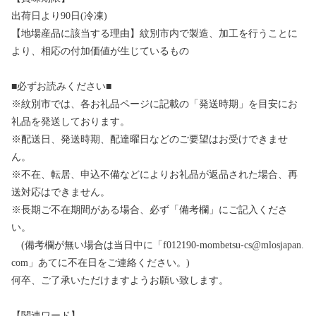
出荷日より90日(冷凍)
【地場産品に該当する理由】紋別市内で製造、加工を行うことに
より、相応の付加価値が生じているもの
■必ずお読みください■
※紋別市では、各お礼品ページに記載の「発送時期」を目安にお
礼品を発送しております。
※配送日、発送時期、配達曜日などのご要望はお受けできませ
ん。
※不在、転居、申込不備などによりお礼品が返品された場合、再
送対応はできません。
※長期ご不在期間がある場合、必ず「備考欄」にご記入くださ
い。
(備考欄が無い場合は当日中に「f012190-mombetsu-cs@mlosjapan.
com」あてに不在日をご連絡ください。)
何卒、ご了承いただけますようお願い致します。
【関連ワード】