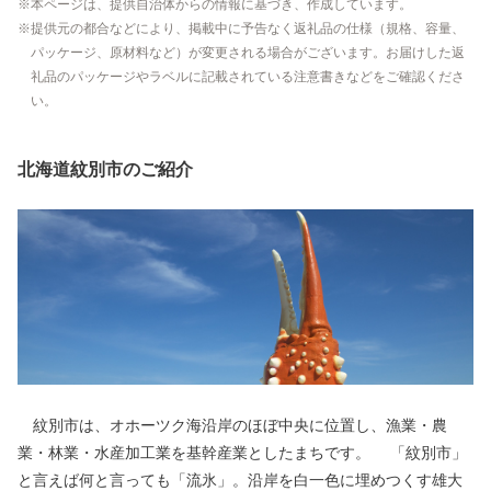
本ページは、提供自治体からの情報に基づき、作成しています。
提供元の都合などにより、掲載中に予告なく返礼品の仕様（規格、容量、
パッケージ、原材料など）が変更される場合がございます。お届けした返
礼品のパッケージやラベルに記載されている注意書きなどをご確認くださ
い。
北海道紋別市のご紹介
紋別市は、オホーツク海沿岸のほぼ中央に位置し、漁業・農
業・林業・水産加工業を基幹産業としたまちです。 「紋別市」
と言えば何と言っても「流氷」。沿岸を白一色に埋めつくす雄大