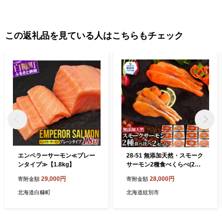
この返礼品を見ている人はこちらもチェック
エンペラーサーモン≪プレー
28-51 無添加天然・スモーク
ンタイプ≫【1.8kg】
サーモン2種食べくらべ(2セ
ット)
29,000円
28,000円
寄附金額
寄附金額
北海道白糠町
北海道紋別市