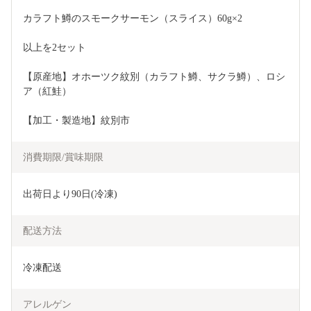
カラフト鱒のスモークサーモン（スライス）60g×2
以上を2セット
【原産地】オホーツク紋別（カラフト鱒、サクラ鱒）、ロシ
ア（紅鮭）
【加工・製造地】紋別市
消費期限/賞味期限
出荷日より90日(冷凍)
配送方法
冷凍配送
アレルゲン