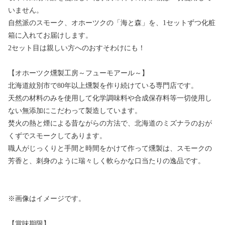
いません。
自然派のスモーク、オホーツクの「海と森」を、1セットずつ化粧
箱に入れてお届けします。
2セット目は親しい方へのおすそわけにも！
【オホーツク燻製工房～フューモアール～】
北海道紋別市で80年以上燻製を作り続けている専門店です。
天然の材料のみを使用して化学調味料や合成保存料等一切使用し
ない無添加にこだわって製造しています。
焚火の熱と煙による昔ながらの方法で、北海道のミズナラのおが
くずでスモークしてあります。
職人がじっくりと手間と時間をかけて作って燻製は、スモークの
芳香と、刺身のように瑞々しく軟らかな口当たりの逸品です。
※画像はイメージです。
【賞味期限】