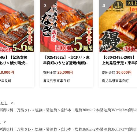
3
4
359a】【緊急支援
【0254362a】＜訳あり＞東
【0304349a-2609
あり＞鰻の蒲焼き
串良町のうなぎ蒲焼(無頭)(5
上旬発送予定＞東串
5～6尾・計約750g・
尾以上・計約1kg・タレ、
うなぎ蒲焼(無頭)(6
18,000円
25,000円
30,000円
寄附金額
寄附金額
付) うなぎ ウナ
山椒付) うなぎ 高級 ウナギ
900g・タレ、山椒付)
産 蒲焼 蒲焼き たれ
鰻 国産 蒲焼 蒲焼き たれ 鹿
ぎ 高級 ウナギ 鰻 国
東串良町
鹿児島県東串良町
鹿児島県東串良町
るさと 人気 支援
児島 ふるさと 人気【アクア
蒲焼き たれ 鹿児島 
おおすみ】
おおすみ】
と 人気 【アクアお
・だし
酵調味料！万能タレ＜塩麹・醤油麹＞(計5本・塩麹360ml×2本/醤油麹360ml×3本)
油
酵調味料！万能タレ＜塩麹・醤油麹＞(計5本・塩麹360ml×2本/醤油麹360ml×3本)