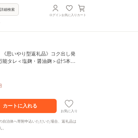
詳細検索
ログイン
お気に入り
カート
方
04a】《思いやり型返礼品》コク出し発
万能タレ＜塩麹・醤油麹＞(計5本・
×2本/醤油麹360ml×3本)調味料 万能調
麹【ルピナス会】
円
お気に入り
の自治体へ寄附申込いただいた場合、返礼品は
ん。