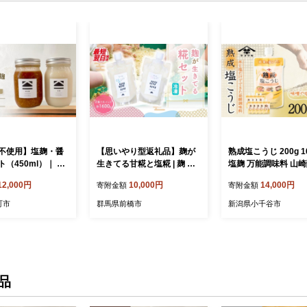
不使用】塩麹・醤
【思いやり型返礼品】麹が
熟成塩こうじ 200g 
（450ml）｜ 調
生きてる甘糀と塩糀 | 麹 米
塩麹 万能調味料 山崎
気 おすす
麹 手作り麹 発酵食品 糀セ
塩こうじ しおこうじ
12,000円
10,000円
14,000円
寄附金額
寄附金額
醤油麹 無添加 手作
ット 甘麹 塩麹 調味料 腸活
発酵食品 発酵調味料
調味料 発酵調味料
健康食品 セット ギフト 甘
贈り物 贈答 プレゼン
町市
群馬県前橋市
新潟県小千谷市
 長野県 大町市 ふ
酒 群馬県 前橋市
フト 人気 おすすめ 
税
寄せ 新潟県 小千谷市 
2-0234】
品