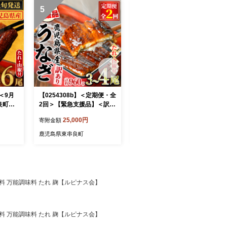
5
6
】＜9月
【0254308b】＜定期便・全
【0204356a】東串良町のう
良町の
2回＞【緊急支援品】＜訳あ
なぎ蒲焼(無頭)(3尾・計約6
尾・計約
り＞鰻の蒲焼き(無頭)(3～4
30g・タレ、山椒付)うなぎ
25,000円
20,000円
寄附金額
寄附金額
 うな
尾×2回・計約960g・タレ、
高級 ウナギ 鰻 国産 蒲焼 蒲
産 蒲焼
山椒付) うなぎ ウナギ 鰻 国
焼き たれ 鹿児島 ふるさと
鹿児島県東串良町
鹿児島県東串良町
ふるさ
産 蒲焼 蒲焼き たれ 鹿児島
人気【アクアおおすみ】
おすみ】
ふるさと 人気 支援 【アク
アおおすみ】
調味料 万能調味料 たれ 麹【ルピナス会】
調味料 万能調味料 たれ 麹【ルピナス会】