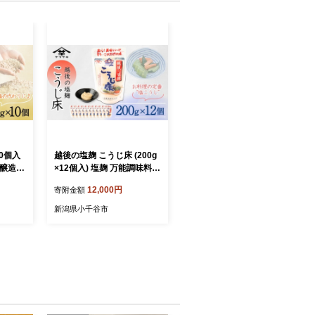
10個入
越後の塩麹 こうじ床 (200g
醸造 |
×12個入) 塩麹 万能調味料
 塩麹
山崎醸造 | 塩こうじ しおこ
12,000円
寄附金額
 国産
うじ 発酵食品 発酵調味料
ト ギ
国産 贈り物 贈答 プレゼン
新潟県小千谷市
お取り
ト ギフト 人気 おすすめ お
【000
取り寄せ 新潟県 小千谷市
【0002-0233-01】