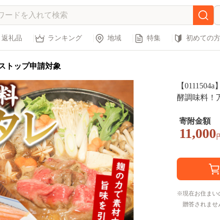
返礼品
ランキング
地域
特集
初めての
ストップ申請対象
【01115
酵調味料！
塩麹360ml
味料 たれ 
寄附金額
11,000
現在お住まい
贈答されませ