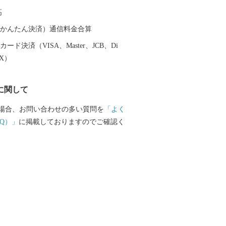
来場者でにぎわいます。 ・目
高
けど畜産業の圧倒的成績 ２０１７年に宮
れた、５年に１度開催される和牛の品評
（auかんたん決済）通信料金合算
能力共進会 通称：和牛のオリンピッ
ード決済（VISA、Master、JCB、Di
数全５１３頭のうち総合優勝を果たした
EX）
は２９頭が出品、そのうち小さな小さな
は５頭が出品されていました。地区大
に関して
厳しい審査を通過し、総合優勝に貢献し
土の0.007％の面積の東串良町から約
場合、お問い合わせの多い質問を
「よく
快挙でした。 ・内水面漁業
Q）」
に掲載しておりますのでご確認く
児島県は養殖鰻の出荷量日本一。その中で
む大隅半島は養鰻がさかんです。シラス
ろ過された天然地下水をふんだんに使っ
言わずもがな大人気！ふわふわの触感と
大満足まちがいなし。
だけど大人気の果物 ハウス栽培が
良町。果物ではメロン、スイカ、マンゴ
た方が笑顔になる果物がたくさんありま