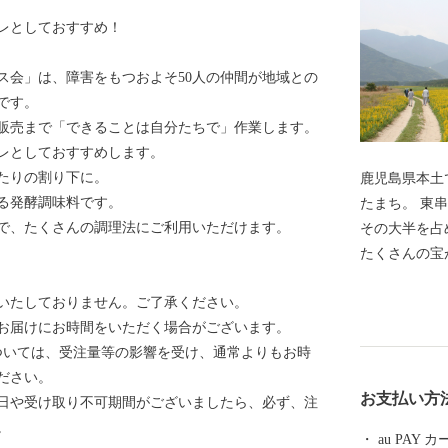
レとしておすすめ！
ス会」は、障害をもつおよそ50人の仲間が地域との
です。
販売まで「できることは自分たちで」作業します。
レとしておすすめします。
たりの割り下に。
鹿児島県本土
る発酵調味料です。
たまち。 東串良町は鹿児島県本土で一番小さなまち、
で、たくさんの調理法にご利用いただけます。
その大半を占
たくさ
東串良町のあ
いたしておりません。ご了承ください。
いないものす
お届けにお時間をいただく場合がございます。
本一 小さい
については、受注量等の影響を受け、通常よりもお時
が、収穫量は
ださい。
圧倒的な数値
お支払い方
日や受け取り不可期間がございましたら、必ず、注
の食卓にもあ
。
月上旬にはイ
au PAY