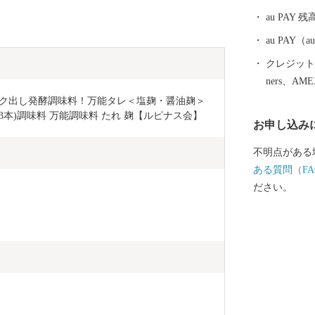
たくさんの
au PAY 残
立っていない
城県で開催さ
au PAY
会（全国和牛
クレジットカ
ク）。出品頭
ners、AM
鹿児島県から
品》コク出し発酵調味料！万能タレ＜塩麹・醤油麹＞
東串良町から
ml×3本)調味料 万能調味料 たれ 麹【ルピナス会】
お申し込み
会、県大会の
ました。日本国
不明点がある
1％が選出される
ある質問（FA
のすごさ 鹿
ださい。
も東串良町含
台地によって
て育てた鰻は
甘めのタレは
・季節限定
さかんな東串
ーなど手にし