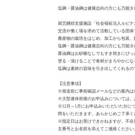
塩麹・醤油麹は健康志向の方にも万能タ
就労継続支援施設「社会福祉法人ルピナ
交流や働く場を求めて活動している団体
農産物の栽培をはじめ、加工から包装、
塩麹・醤油麹は健康志向の方にも万能タ
醤油麹はお砂糖なしでもすき焼きにぴっ
塗る・漬けることで食材がまろやかにな
塩麹は素材の旨味を引き出してくれるの
【注意事項】
※発送前に事前確認メールなどの案内は
※大型連休前後のお申込みについては、
※12月～1月にお申込みいただいた分
間をいただきます。あらかじめご了承く
※指定日はお受けできかねますが、不在
文番号とお名前を添えてご連絡ください