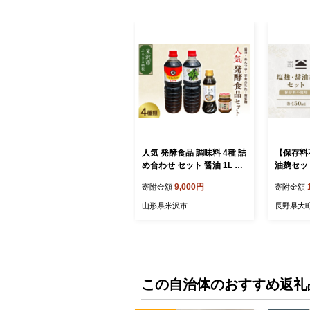
人気 発酵食品 調味料 4種 詰
【保存料
め合わせ セット 醤油 1L め
油麹セット
んつゆ 1L 芋煮のたれ 300m
味料 発酵食品 人
9,000円
寄附金額
寄附金額
l 各1本 南蛮麹 140g 1個 万
め 塩麹 
能調味料 つゆ たれ 郷土料
り 万能
山形県米沢市
長野県大
理 芋煮 和食 発酵調味料 山
健康 美容
形県 米沢市
るさと納
この自治体のおすすめ返礼