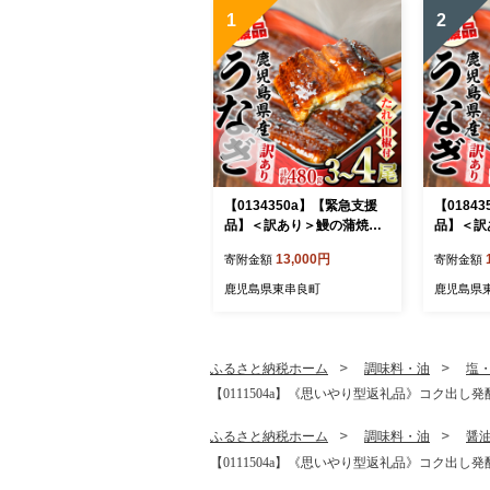
1
2
【0134350a】【緊急支援
【0184
品】＜訳あり＞鰻の蒲焼き
品】＜訳
(無頭)(3～4尾・計約480g・
(無頭)(
13,000円
寄附金額
寄附金額
タレ、山椒付) うなぎ ウナ
タレ、山椒
ギ 鰻 国産 蒲焼 蒲焼き たれ
ギ 鰻 国
鹿児島県東串良町
鹿児島県
鹿児島 ふるさと 人気 支援
鹿児島 ふ
【アクアおおすみ】
【アクア
ふるさと納税ホーム
調味料・油
塩
【0111504a】《思いやり型返礼品》コク出し発
ふるさと納税ホーム
調味料・油
醤
【0111504a】《思いやり型返礼品》コク出し発