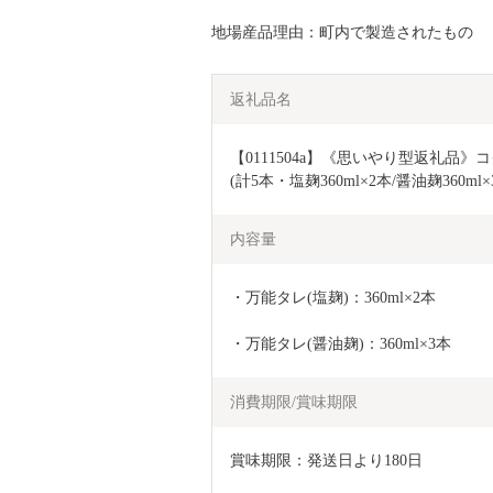
地場産品理由：町内で製造されたもの
返礼品名
【0111504a】《思いやり型返礼
(計5本・塩麹360ml×2本/醤油麹360
内容量
・万能タレ(塩麹)：360ml×2本
・万能タレ(醤油麹)：360ml×3本
消費期限/賞味期限
賞味期限：発送日より180日