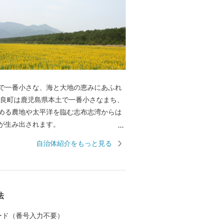
で一番小さな、海と大地の恵みにあふれ
める農地や太平洋を臨む志布志湾からは
んの宝が生み出されます。
まり知られて
自治体紹介をもっと見る
ごい話 ・ピーマンの面積あたり収量が日
まちですので、作付面積こそ全国６位です
全国３位。作付面積あたりに換算すると
を誇ります。きっと知らないうちに皆様
法
がっているはずです。収穫時期が終わる6
ベントとしてピーマン狩りが開催され、
 カード（番号入力不要）