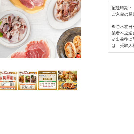
配送時期：
ご入金の翌
※ご不在日
業者へ返送
※出荷後に
は、受取人