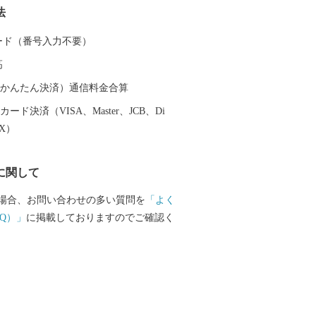
法
。 豚肉は、養豚農家各々が厳選した穀物
菌などを加えた飼料を与え、良質な肉質
 カード（番号入力不要）
のブランド豚が確立されています。 鶏肉
高
の銘柄に合わせて独自の飼料や飼育方法
います。 日本一の出荷額を誇る焼酎は、
（auかんたん決済）通信料金合算
つサツマイモや地下深くからくみ上げら
ード決済（VISA、Master、JCB、Di
水などを原料に作られ、全国の愛飲家に
EX）
す。市内４つの蔵元が生み出す、吟味を
深い個性的な焼酎は、たくさんの人たち
に関して
います。 「MADE IN 都城」、つまり
こだわっています！
場合、お問い合わせの多い質問を
「よく
Q）」
に掲載しておりますのでご確認く