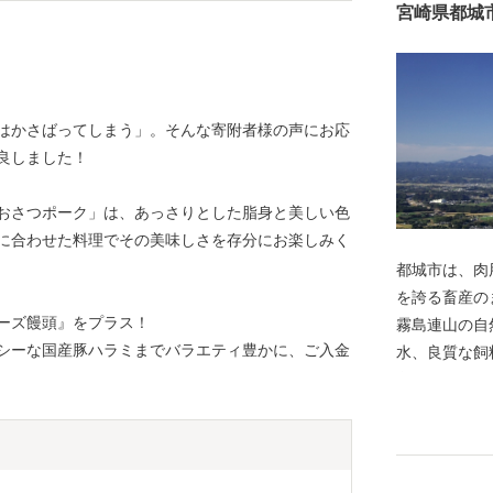
宮崎県都城
はかさばってしまう」。そんな寄附者様の声にお応
良しました！
おさつポーク」は、あっさりとした脂身と美しい色
に合わせた料理でその美味しさを存分にお楽しみく
都城市は、肉
を誇る畜産の
ーズ饅頭』をプラス！
霧島連山の自
シーな国産豚ハラミまでバラエティ豊かに、ご入金
水、良質な飼
育てられてい
もと、きめ細
が特徴です。
回全国和牛能力
の宮崎牛が最