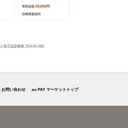
03
肉 BBQ 真空 冷凍 人気 都城
20,000円
15,000円
寄附金額
寄附金額
市
宮崎県都城市
宮崎県都城市
工品定期便_TAA10-1402
お問い合わせ
au PAY マーケットトップ