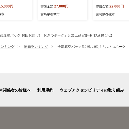
じょ特急便≫_27-07-K01P-
4.15kgセット_22-14
15,000円
27,000円
22,000円
寄附金額
寄附金額
25-1800-5-Q
城市
宮崎県都城市
宮崎県都城市
部真空パック!10回お届け!「おさつポーク」と加工品定期便_TAA10-1402
ランキング
豚肉ランキング
全部真空パック!10回お届け!「おさつポーク」と加
体関係者の皆様へ
利用規約
ウェブアクセシビリティの取り組み