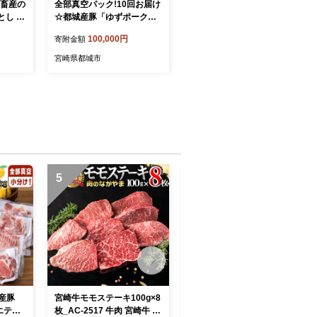
藤畜産の
全部真空パック!10回お届け
し 3.
☆都城産豚「ゆずポーク」
の切り落
とゆず加工品の定期便_TAA
100,000円
寄附金額
のお届
10-1403
宮崎県都城市
5
6
産豚
宮崎牛モモステーキ100g×8
オール真空!豚肉バラエティ
エティ
枚_AC-2517 牛肉 宮崎牛 焼
3.6kgセット_MJ-8929