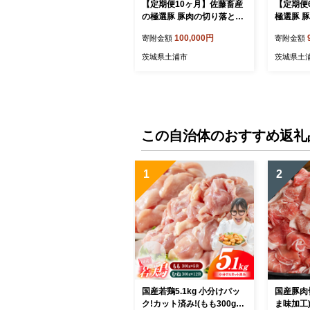
【定期便10ヶ月】佐藤畜産
【定期便
の極選豚 豚肉の切り落とし
極選豚 豚
2.75kg ｜ 豚肉 極選豚の切
85kg 
100,000円
寄附金額
寄附金額
り落としは真空パックでの
落としは
お届け
届け
茨城県土浦市
茨城県土
この自治体のおすすめ返礼
1
2
国産若鶏5.1kg 小分けパッ
国産豚肉
ク!カット済み!(もも300g×5
ま味加工)_