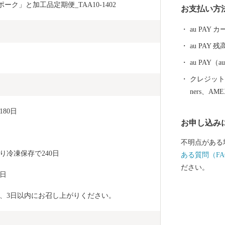
ーク」と加工品定期便_TAA10-1402
お支払い方
いたしました
に酵母、乳酸
au PAY
が特徴で多く
au PAY 残
は、それぞれ
で生産されて
au PAY
霧島山麓で育
クレジットカ
れた清らかな
ners、AM
愛されていま
80日
重ねた味わい
お申し込み
を魅了し続けて
「都城産」に
不明点がある
冷凍保存で240日
ある質問（FA
ださい。
日
、3日以内にお召し上がりください。