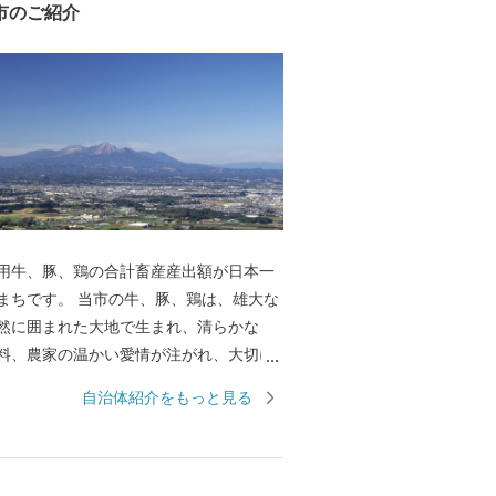
市のご紹介
用牛、豚、鶏の合計畜産産出額が日本一
まちです。 当市の牛、豚、鶏は、雄大な
然に囲まれた大地で生まれ、清らかな
料、農家の温かい愛情が注がれ、大切に
ます。 牛肉は、都城市内生産者の努力の
自治体紹介をもっと見る
やかな霜降りと色艶の良い柔らかい肉質
 5年に一度和牛の日本一を決める「第12
共進会」(R4年10月)において、都城産
高賞である内閣総理大臣賞を4回連続受賞