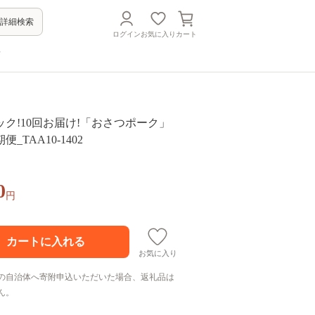
詳細検索
ログイン
お気に入り
カート
方
ク!10回お届け!「おさつポーク」
_TAA10-1402
0
円
お気に入り
の自治体へ寄附申込いただいた場合、返礼品は
ん。