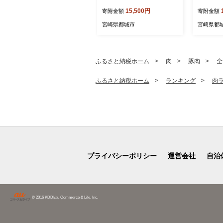
P・むね300g×12P)_MJE-3
15,500円
寄附金額
寄附金額
3-007-N5100g
宮崎県都城市
宮崎県都
ふるさと納税ホーム
肉
豚肉
全
ふるさと納税ホーム
ランキング
肉
プライバシーポリシー
運営会社
自治
© 2016 KDDI/au Commerce & Life, Inc.