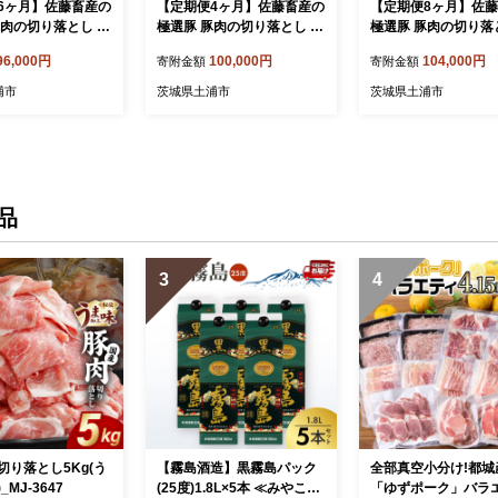
6ヶ月】佐藤畜産の
【定期便4ヶ月】佐藤畜産の
【定期便8ヶ月】佐
肉の切り落とし 3.
極選豚 豚肉の切り落とし 5.
極選豚 豚肉の切り落と
｜ 豚肉 極選豚の切り
5kg ｜ 豚肉 極選豚の切り落
3kg ｜ 豚肉 極選豚
96,000円
100,000円
104,000円
寄附金額
寄附金額
真空パックでのお
としは真空パックでのお届
としは真空パックで
け
け
浦市
茨城県土浦市
茨城県土浦市
品
3
4
切り落とし5Kg(う
【霧島酒造】黒霧島パック
全部真空小分け!都城
MJ-3647
(25度)1.8L×5本 ≪みやこん
「ゆずポーク」バラ