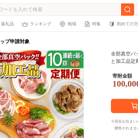
返礼品
ランキング
地域
特集
初めての
ップ申請対象
全部真空パッ
と加工品定期便
寄附金額
100,00
現在お住まい
贈答されませ