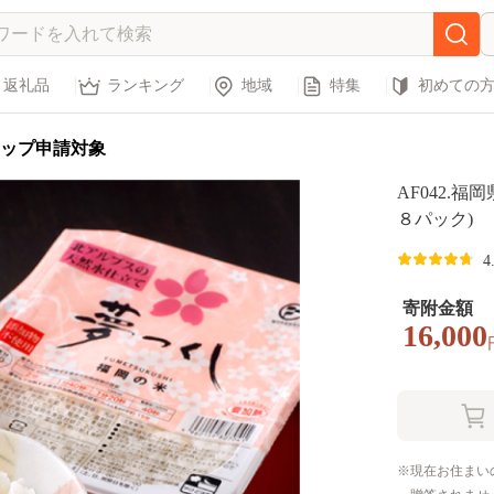
返礼品
ランキング
地域
特集
初めての
ップ申請対象
AF042.
８パック)
4
寄附金額
16,000
現在お住まい