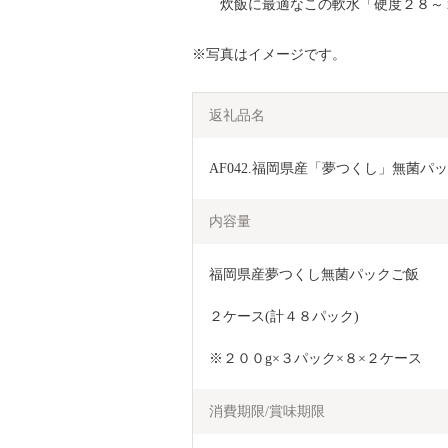
炊飯に最適なこの軟水「硬度２８～２
※写真はイメージです。
返礼品名
AF042.福岡県産「夢つくし」無菌パ
内容量
福岡県産夢つくし無菌パックご飯　
２ケース(計４８パック)
※２００g×３パック×８×２ケース
消費期限/賞味期限