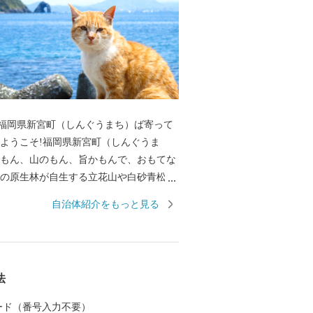
福岡県新宮町（しんぐうまち）ば寄って
のもん、山のもん、旨かもんで、おもてな
万葉集にも詠われた相島（あいのしま）な
自治体紹介をもっと見る
す。 最強の戦国武将「立花宗
メディアにも取り上げられています。 優
り手の愛情と技が育む新宮町の“美味し
級ブランドいち
法
」に、 皇室献上の歴史を持つ「立花みか
沿いにズラリと並ぶ水産加工所で仕上げら
 カード（番号入力不要）