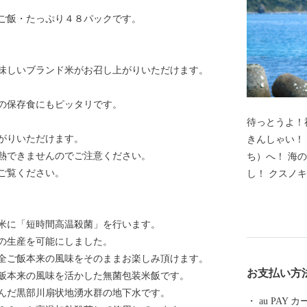
ご飯・たっぷり４８パックです。
味しいブランド米がお召し上がりいただけます。
の保存食にもピッタリです。
待っとうよ！
がりいただけます。
きんしゃい！ ようこそ!福岡県新宮町（しんぐうま
熱できませんのでご注意ください。
ち）へ！ 海
ご覧ください。
し！ クスノキの原生林が自生する立花山や白砂青松の
新宮海岸、 
ど自然にも恵まれていま
米に「短時間高温殺菌」を行います。
茂」が多くの
生産を可能にしました。
れた自然と作
全ご飯本来の風味をそのままお楽しみ頂けます。
い”を揃えました。 じゅわ～と甘い高
お支払い方
飯本来の風味を活かした無菌包装米飯です。
ご「あまおう
んだ黒部川扇状地湧水群の地下水です。
ん」。 海岸
au PAY