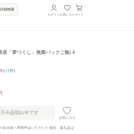
詳細検索
ログイン
お気に入り
カート
方
福岡県産「夢つくし」無菌パックご飯(４
.9 (
11件
)
円
お気に入り
の自治体へ寄附申込いただいた場合、返礼品は