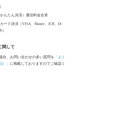
加減の「明太子」や「干物」。 福岡グル
高
宮町でしか味わえない自慢
ひお楽しみください！
（auかんたん決済）通信料金合算
ード決済（VISA、Master、JCB、Di
EX）
に関して
場合、お問い合わせの多い質問を
「よく
Q）」
に掲載しておりますのでご確認く