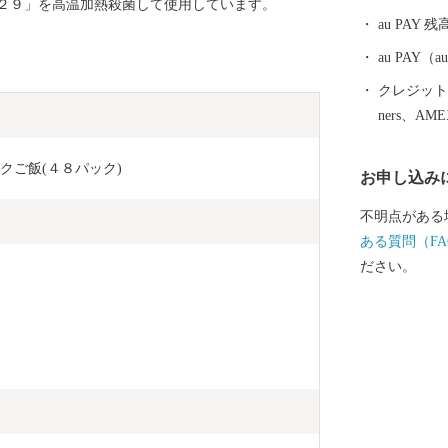
９」を高温加熱殺菌して使用しています。
れた絶妙な塩
au PAY 残
メの代表格「もつ鍋」。 新
の特産品をぜ
au PAY
クレジットカ
ners、AM
ックご飯(４８パック)
お申し込み
不明点がある
ある質問（FA
ださい。