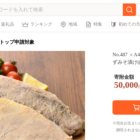
返礼品
ランキング
地域
特集
初めての
トップ申請対象
No.487
ずみそ漬け(約4
寄附金額
50,000
現在お住まい
贈答されませ