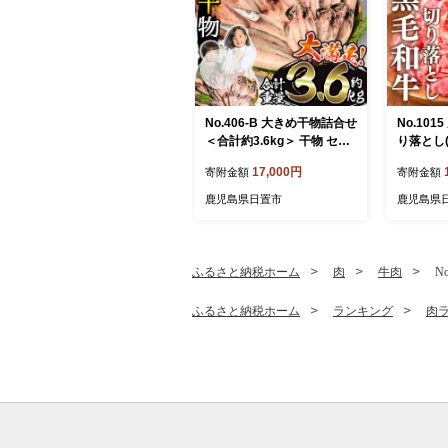
No.406-B 大きめ干物詰合せ
No.10
＜合計約3.6kg＞ 干物 セッ
り落とし(
ト 詰め合わせ ひもの 魚介
P) 牛肉
17,000円
寄附金額
寄附金額
類 魚 あじ さば おかず おつ
産 九州産
まみ お楽しみ 【みのだ食
野菜炒め
鹿児島県日置市
鹿児島県
品】
K】
ふるさと納税ホーム
肉
牛肉
N
ふるさと納税ホーム
ランキング
肉