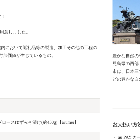
意！
ご用意しました。
域内において返礼品等の製造、加工その他の工程の
付加価値が生じているもの。
豊かな自然の
児島県の西部
ス
市は、日本三
どの豊かな自
「流鏑馬」、
統行事と40
誇る「湯之元
と安らぎに満
また、新産業
ロースゆずみそ漬け(約450g)【arumei】
お支払い方
市産オリーブ
います。 豊
au PAY