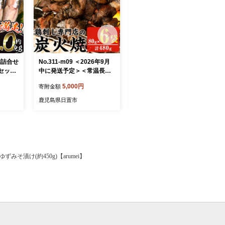
干物詰合せ
No.311-m09 ＜2026年9月
No.305 さくらしょうゆ2種
 セット
中に発送予定＞＜常温長持
+卵かけ醤油セット(淡口醤
魚介類
ち！レトルトタイプ＞国産
油・濃口醤油 各1000ml×3
5,000円
13,000円
寄附金額
寄附金額
 おつま
鶏使用！鹿児島の鶏刺し専
本・卵かけ醤油 150ml×1本
だ食品】
門店の鶏の炭火焼き(80g×6
計7本) 鹿児島 調味料 甘口醤
鹿児島県日置市
鹿児島県日置市
袋・計480g) 鶏肉 お肉 炭火
油 たまごかけ 食べ比べ【伊
焼【末永商店】
集院食品工業所】
みそ漬け(約450g)【arumei】