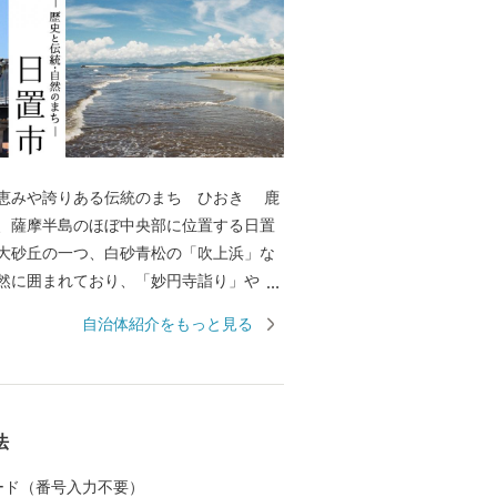
恵みや誇りある伝統のまち ひおき 鹿
、薩摩半島のほぼ中央部に位置する日置
大砂丘の一つ、白砂青松の「吹上浜」な
然に囲まれており、「妙円寺詣り」や
「せっぺとべ」に代表される歴史的な伝
自治体紹介をもっと見る
0年の歴史を誇る「薩摩焼」や優れた泉質を
温泉郷」「吹上温泉郷」など、古の情緒
ちた貴重な資源を数多く有しています。
を創出する取組として、光り輝く日置
法
のブランド確立を産官金連携で目指して
かな自然や歴史あふれる日置市から自慢
 カード（番号入力不要）