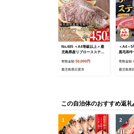
No.485 ＜A4等級以上＞鹿
＜A4～
児島県産リブロースステー
黒毛和牛
キ用(約450g)【arumei】
キ(計約80
50,000円
寄附金額
寄附金額
鹿児島県日置市
鹿児島県
この自治体のおすすめ返礼
1
2