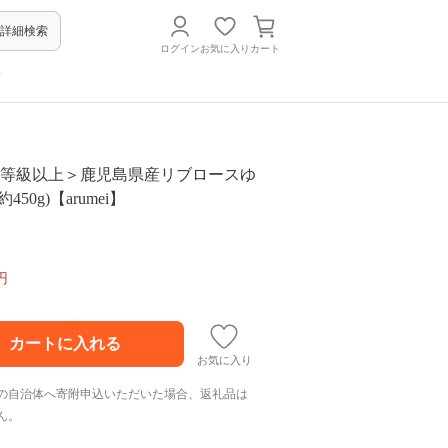
詳細検索
ログイン
お気に入り
カート
方
 ＜A4等級以上＞鹿児島県産リブロースゆ
50g)【arumei】
円
お気に入り
の自治体へ寄附申込いただいた場合、返礼品は
ん。