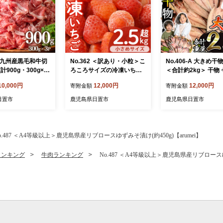
15 九州産黒毛和牛切
No.362 ＜訳あり・小粒＞こ
No.406-A 大きめ
計900g・300g×3
ろころサイズの冷凍いちご
＜合計約2kg＞ 干物
 切落し 和牛 冷凍 国
(計約2.55kg・850g×3袋) 訳
詰め合わせ ひもの 
10,000円
12,000円
12,000円
寄附金額
寄附金額
 小分け お肉 牛丼
アリ イチゴ 苺 冷凍 果物 フ
魚 あじ さば おかず
 カレー【LRプラス
ルーツ 国産 鹿児島県産 減
み お楽しみ 【みの
日置市
鹿児島県日置市
鹿児島県日置市
農薬 アイス 不揃い 規格外
【片平観光農園】
o.487 ＜A4等級以上＞鹿児島県産リブロースゆずみそ漬け(約450g)【arumei】
ランキング
牛肉ランキング
No.487 ＜A4等級以上＞鹿児島県産リブロースゆず