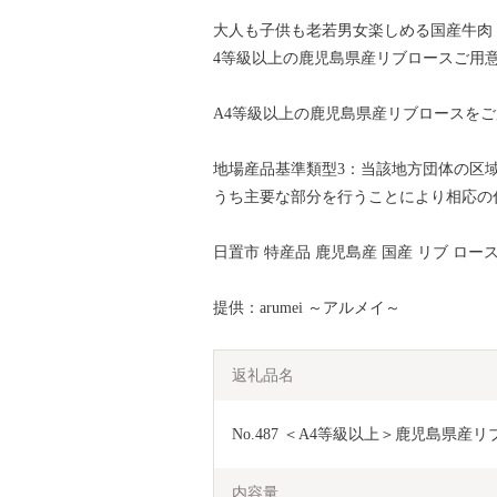
大人も子供も老若男女楽しめる国産牛肉
4等級以上の鹿児島県産リブロースご用
A4等級以上の鹿児島県産リブロースを
地場産品基準類型3：当該地方団体の区
うち主要な部分を行うことにより相応の
日置市 特産品 鹿児島産 国産 リブ ロー
提供：arumei ～アルメイ～
返礼品名
No.487 ＜A4等級以上＞鹿児島県産リブ
内容量