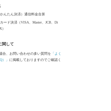
届けします！
高
（auかんたん決済）通信料金合算
ード決済（VISA、Master、JCB、Di
EX）
に関して
場合、お問い合わせの多い質問を
「よく
Q）」
に掲載しておりますのでご確認く