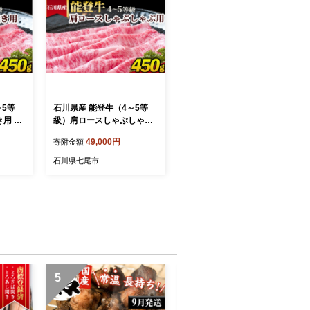
～5等
石川県産 能登牛（4～5等
用 45
級）肩ロースしゃぶしゃぶ
用 450g
49,000円
寄附金額
石川県七尾市
5
6